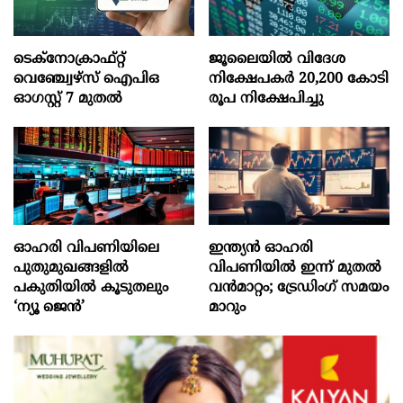
ടെക്‌നോക്രാഫ്‌റ്റ്‌
ജൂലൈയില്‍ വിദേശ
വെഞ്ച്വേഴ്‌സ്‌ ഐപിഒ
നിക്ഷേപകര്‍ 20,200 കോടി
ഓഗസ്റ്റ്‌ 7 മുതല്‍
രൂപ നിക്ഷേപിച്ചു
ഓഹരി വിപണിയിലെ
ഇന്ത്യൻ ഓഹരി
പുതുമുഖങ്ങളിൽ
വിപണിയിൽ ഇന്ന് മുതൽ
പകുതിയിൽ കൂടുതലും
വൻമാറ്റം; ട്രേഡിംഗ് സമയം
‘ന്യൂ ജെൻ’
മാറും