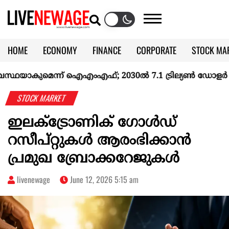
HOME
ECONOMY
FINANCE
CORPORATE
STOCK MA
CALENDAR
KERALA @70
്ഥയാകുമെന്ന് ഐഎംഎഫ്; 2030ല്‍ 7.1 ട്രില്യണ്‍ ഡോളര്‍ സ്വപ്
STOCK MARKET
ഇലക്ട്രോണിക് ഗോൾഡ്
റസീപ്റ്റുകള്‍ ആരംഭിക്കാന്‍
പ്രമുഖ ബ്രോക്കറേജുകൾ
livenewage
June 12, 2026 5:15 am