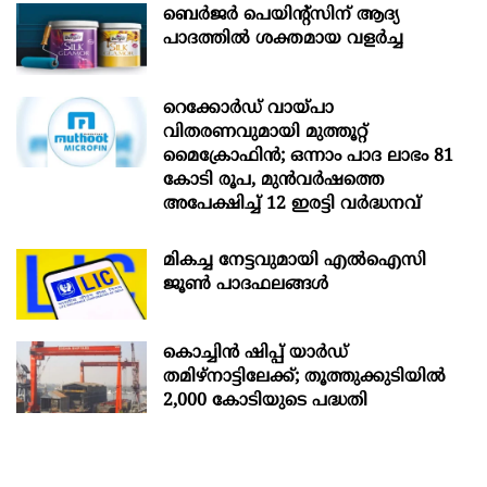
ബെർജർ പെയിന്റ്സിന് ആദ്യ
പാദത്തിൽ ശക്തമായ വളർച്ച
റെക്കോർഡ് വായ്പാ
വിതരണവുമായി മുത്തൂറ്റ്
മൈക്രോഫിൻ; ഒന്നാം പാദ ലാഭം 81
കോടി രൂപ, മുൻവർഷത്തെ
അപേക്ഷിച്ച് 12 ഇരട്ടി വർദ്ധനവ്
മികച്ച നേട്ടവുമായി എൽഐസി
ജൂൺ പാദഫലങ്ങൾ
കൊച്ചിന്‍ ഷിപ്പ് യാർഡ്
തമിഴ്നാട്ടിലേക്ക്; തൂത്തുക്കുടിയിൽ
2,000 കോടിയുടെ പദ്ധതി