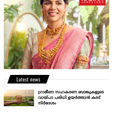
Latest news
ഗ്രാമീണ സഹകരണ ബാങ്കുകളുടെ
വായ്പാ പരിധി ഉയർത്താൻ കരട്
നിർദേശം