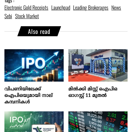
Tags :
Electronic Gold Receipts
Launchpad
Leading Brokerages
News
Sebi
Stock Market
Also read
വിപണിയിലേക്ക്
മില്‍ക്കി മിസ്റ്റ്‌ ഐപിഒ
ഐപിഒയുമായി നാല്
ഓഗസ്റ്റ്‌ 11 മുതല്‍
കമ്പനികൾ