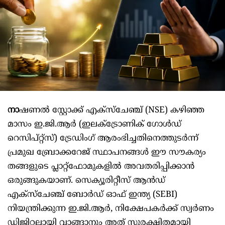
നാ
ഷണൽ സ്റ്റോക്ക് എക്സ്ചേഞ്ച് (NSE) കഴിഞ്ഞ
മാസം ഇ.ജി.ആർ (ഇലക്ട്രോണിക് ഗോള്‍ഡ്
റെസിപ്റ്റ്സ്) ട്രേഡിംഗ് ആരംഭിച്ചതിനെത്തുടർന്ന്
പ്രമുഖ ബ്രോക്കറേജ് സ്ഥാപനങ്ങൾ ഈ സൗകര്യം
തങ്ങളുടെ പ്ലാറ്റ്‌ഫോമുകളിൽ അവതരിപ്പിക്കാൻ
ഒരുങ്ങുകയാണ്. സെക്യൂരിറ്റീസ് ആൻഡ്
എക്സ്ചേഞ്ച് ബോർഡ് ഓഫ് ഇന്ത്യ (SEBI)
നിയന്ത്രിക്കുന്ന ഇ.ജി.ആർ, നിക്ഷേപകർക്ക് സ്വർണം
ഡിജിറ്റലായി വാങ്ങാനും അത് സുരക്ഷിതമായി