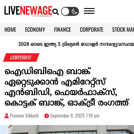
HOME
ECONOMY
FINANCE
CORPORATE
STOCK MA
CALENDAR
KERALA @70
2028 ഓടെ ഇന്ത്യ 5 ട്രില്യണ്‍ ഡോളര്‍ സമ്പദ്വ്യവസ്ഥയാകുമ
CORPORATE
ഐഡിബിഐ ബാങ്ക്
ഏറ്റെടുക്കാന്‍ എമിറേറ്റ്‌സ്
എന്‍ബിഡി, ഫെയര്‍ഫാക്‌സ്,
കൊട്ടക് ബാങ്ക്, ഓക്ട്രീ രംഗത്ത്
Praveen Vikkath
September 8, 2025 7:10 pm