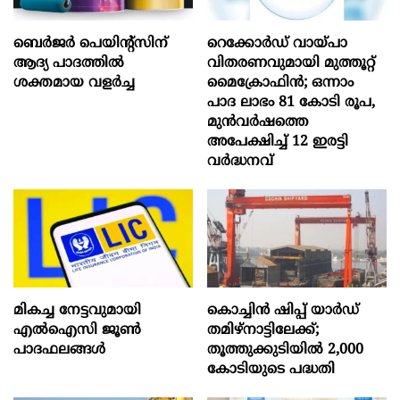
ബെർജർ പെയിന്റ്സിന്
റെക്കോർഡ് വായ്പാ
ആദ്യ പാദത്തിൽ
വിതരണവുമായി മുത്തൂറ്റ്
ശക്തമായ വളർച്ച
മൈക്രോഫിൻ; ഒന്നാം
പാദ ലാഭം 81 കോടി രൂപ,
മുൻവർഷത്തെ
അപേക്ഷിച്ച് 12 ഇരട്ടി
വർദ്ധനവ്
മികച്ച നേട്ടവുമായി
കൊച്ചിന്‍ ഷിപ്പ് യാർഡ്
എൽഐസി ജൂൺ
തമിഴ്നാട്ടിലേക്ക്;
പാദഫലങ്ങൾ
തൂത്തുക്കുടിയിൽ 2,000
കോടിയുടെ പദ്ധതി