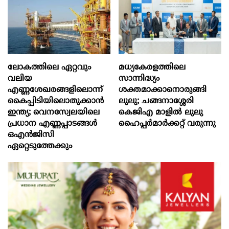
ലോകത്തിലെ ഏറ്റവും
മധ്യകേരളത്തിലെ
വലിയ
സാന്നിദ്ധ്യം
എണ്ണശേഖരങ്ങളിലൊന്ന്
ശക്തമാക്കാനൊരുങ്ങി
കൈപ്പിടിയിലൊതുക്കാന്‍
ലുലു; ചങ്ങനാശ്ശേരി
ഇന്ത്യ; വെനസ്വേലയിലെ
കെജിഎ മാളിൽ ലുലു
പ്രധാന എണ്ണപ്പാടങ്ങള്‍
ഹൈപ്പർമാർക്കറ്റ് വരുന്നു
ഒഎന്‍ജിസി
ഏറ്റെടുത്തേക്കും