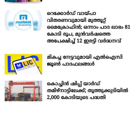
റെക്കോർഡ് വായ്പാ
വിതരണവുമായി മുത്തൂറ്റ്
മൈക്രോഫിൻ; ഒന്നാം പാദ ലാഭം 81
കോടി രൂപ, മുൻവർഷത്തെ
അപേക്ഷിച്ച് 12 ഇരട്ടി വർദ്ധനവ്
മികച്ച നേട്ടവുമായി എൽഐസി
ജൂൺ പാദഫലങ്ങൾ
കൊച്ചിന്‍ ഷിപ്പ് യാർഡ്
തമിഴ്നാട്ടിലേക്ക്; തൂത്തുക്കുടിയിൽ
2,000 കോടിയുടെ പദ്ധതി