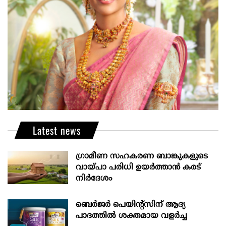
Latest news
ഗ്രാമീണ സഹകരണ ബാങ്കുകളുടെ
വായ്പാ പരിധി ഉയർത്താൻ കരട്
നിർദേശം
ബെർജർ പെയിന്റ്സിന് ആദ്യ
പാദത്തിൽ ശക്തമായ വളർച്ച