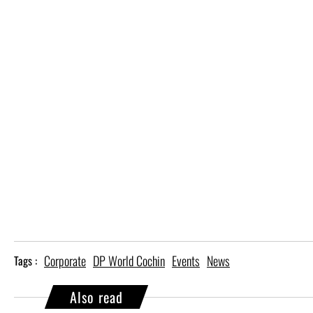
Corporate
DP World Cochin
Events
News
Tags :
Also read