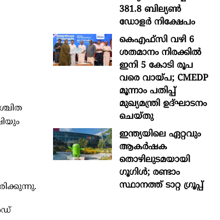
381.8 ബില്യൺ
ഡോളർ നിക്ഷേപം
കെഎഫ്സി വഴി 6
ശതമാനം നിരക്കിൽ
ഇനി 5 കോടി രൂപ
വരെ വായ്പ; CMEDP
മൂന്നാം പതിപ്പ്
മുഖ്യമന്ത്രി ഉദ്ഘാടനം
ശ്ചിത
ചെയ്തു
ഷിയും
ഇന്ത്യയിലെ ഏറ്റവും
ആകര്‍ഷക
തൊഴിലുടമയായി
ഗൂഗിള്‍; രണ്ടാം
സ്ഥാനത്ത് ടാറ്റ ഗ്രൂപ്പ്
ക്കുന്നു.
ൾഡ്