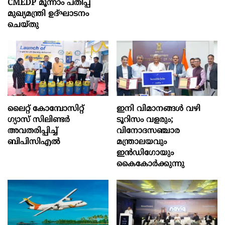
CMEDP മൂന്നാം പതിപ്പ്
മുഖ്യമന്ത്രി ഉദ്ഘാടനം
ചെയ്തു
ലൈറ്റ് കോമ്പോസിറ്റ്
ഇനി വിമാനങ്ങള്‍ വഴി
ഗ്യാസ് സിലിണ്ടർ
ടൂറിസം വളരും;
അവതരിപ്പിച്ച്
വിനോദസഞ്ചാര
ബിപിസിഎൽ
മന്ത്രാലയവും
ഇന്‍ഡിഗോയും
കൈകോര്‍ക്കുന്നു