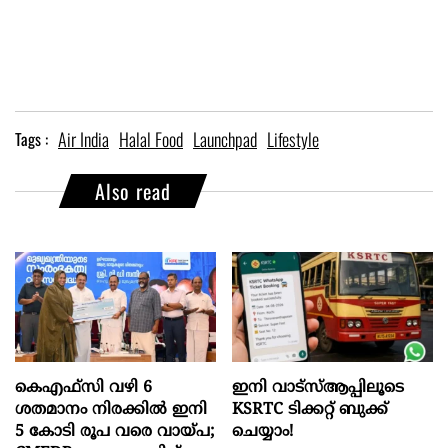
Air India
Halal Food
Launchpad
Lifestyle
Tags :
Also read
കെഎഫ്സി വഴി 6
ഇനി വാട്‌സ്ആപ്പിലൂടെ
ശതമാനം നിരക്കിൽ ഇനി
KSRTC ടിക്കറ്റ് ബുക്ക്
5 കോടി രൂപ വരെ വായ്പ;
ചെയ്യാം!