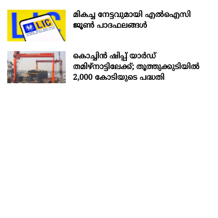
മികച്ച നേട്ടവുമായി എൽഐസി
ജൂൺ പാദഫലങ്ങൾ
കൊച്ചിന്‍ ഷിപ്പ് യാർഡ്
തമിഴ്നാട്ടിലേക്ക്; തൂത്തുക്കുടിയിൽ
2,000 കോടിയുടെ പദ്ധതി