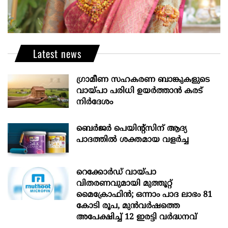
Latest news
ഗ്രാമീണ സഹകരണ ബാങ്കുകളുടെ
വായ്പാ പരിധി ഉയർത്താൻ കരട്
നിർദേശം
ബെർജർ പെയിന്റ്സിന് ആദ്യ
പാദത്തിൽ ശക്തമായ വളർച്ച
റെക്കോർഡ് വായ്പാ
വിതരണവുമായി മുത്തൂറ്റ്
മൈക്രോഫിൻ; ഒന്നാം പാദ ലാഭം 81
കോടി രൂപ, മുൻവർഷത്തെ
അപേക്ഷിച്ച് 12 ഇരട്ടി വർദ്ധനവ്