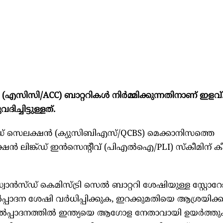
 (എസിസി/ACC) ബാറ്ററികള്‍ നിര്‍മ്മിക്കുന്നതിനാണ് ഇളവ്.
്ചിട്ടുള്ളത്.
േസ്ഡ് സെലക്ഷന്‍ (ക്യുസിബിഎസ്/QCBS) മെക്കാനിസത്തെ
ന്‍ ലിങ്ക്ഡ് ഇന്‍സെന്റീവ് (പിഎല്‍ഐ/PLI) സ്‌കീമിന് 
‍സ്ഡ് കെമിസ്ട്രി സെല്‍ ബാറ്ററി ശേഷിയുള്ള സ്റ്റോറേജ് പ
ല്‍പ്പാദന ശേഷി വര്‍ധിപ്പിക്കുക, ഇറക്കുമതിയെ ആശ്രയിക്ക
ല്‍പ്പാദനത്തില്‍ ഇന്ത്യയെ ആഗോള നേതാവായി ഉയര്‍ത്ത