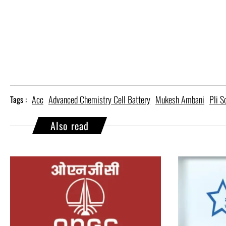
Acc
Advanced Chemistry Cell Battery
Mukesh Ambani
Pli 
Tags :
Also read