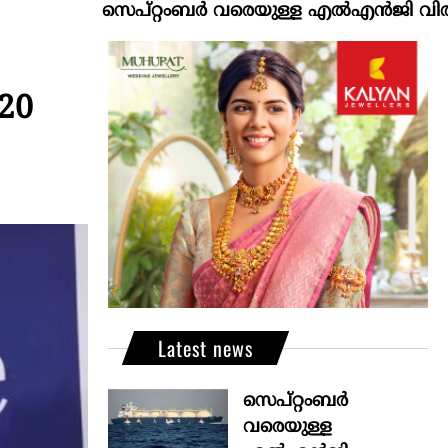
സെപ്റ്റംബർ വരെയുള്ള എൽഎൻജി വിതരണം ഉറപ്പ
620
Latest news
സെപ്റ്റംബർ
വരെയുള്ള