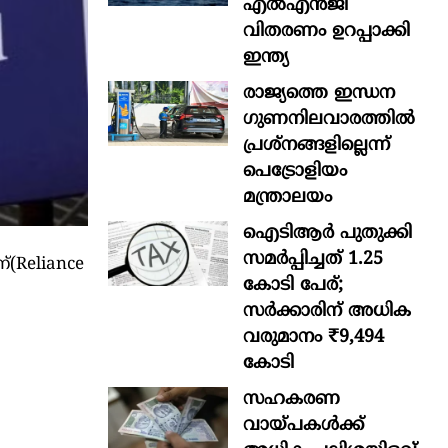
എൽഎൻജി
വിതരണം ഉറപ്പാക്കി
ഇന്ത്യ
രാജ്യത്തെ ഇന്ധന
ഗുണനിലവാരത്തില്‍
പ്രശ്‌നങ്ങളില്ലെന്ന്
പെട്രോളിയം
മന്ത്രാലയം
ഐടിആര്‍ പുതുക്കി
സമർപ്പിച്ചത് 1.25
്(Reliance
കോടി പേര്;
സർക്കാരിന് അധിക
വരുമാനം ₹9,494
കോടി
സഹകരണ
വായ്പകള്‍ക്ക്