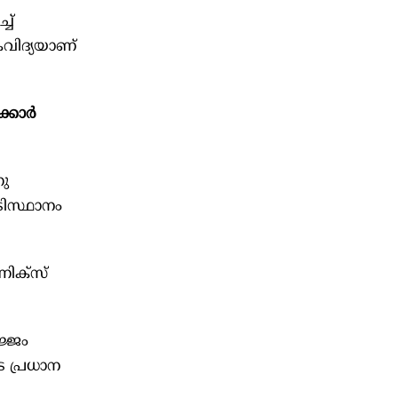
ച്
കവിദ്യയാണ്
കാര്‍
ണു
ടിസ്ഥാനം
ിക്‌സ്
ജ്ജം
െ പ്രധാന