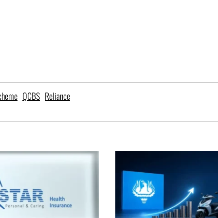
Scheme
QCBS
Reliance