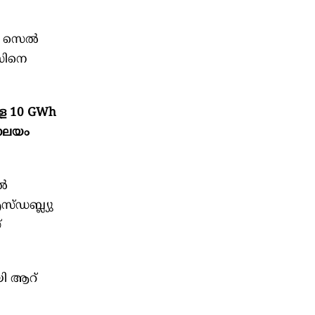
ി സെല്‍
‍സിനെ
്ള 10 GWh
രാലയം
്‍
എസ്ഡബ്ല്യു
്
യി ആറ്