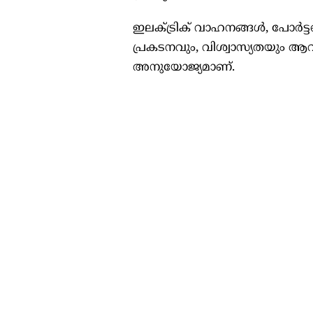
ഇലക്ട്രിക് വാഹനങ്ങള്‍, പോര്‍ട
പ്രകടനവും, വിശ്വാസ്യതയും ആ
അനുയോജ്യമാണ്.