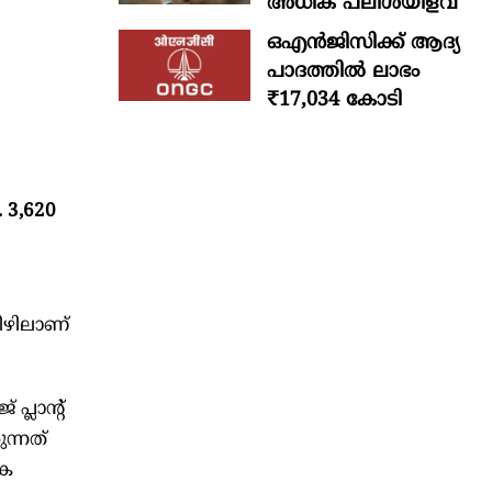
അധിക പലിശയിളവ്
ഒഎന്‍ജിസിക്ക് ആദ്യ
പാദത്തില്‍ ലാഭം
₹17,034 കോടി
 3,620
കീഴിലാണ്
്ലാന്റ്
ുന്നത്
ുക