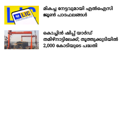
മികച്ച നേട്ടവുമായി എൽഐസി
ജൂൺ പാദഫലങ്ങൾ
കൊച്ചിന്‍ ഷിപ്പ് യാർഡ്
തമിഴ്നാട്ടിലേക്ക്; തൂത്തുക്കുടിയിൽ
2,000 കോടിയുടെ പദ്ധതി