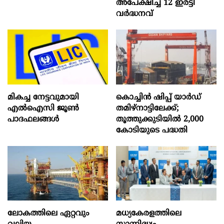
അപേക്ഷിച്ച് 12 ഇരട്ടി
വർദ്ധനവ്
മികച്ച നേട്ടവുമായി
കൊച്ചിന്‍ ഷിപ്പ് യാർഡ്
എൽഐസി ജൂൺ
തമിഴ്നാട്ടിലേക്ക്;
പാദഫലങ്ങൾ
തൂത്തുക്കുടിയിൽ 2,000
കോടിയുടെ പദ്ധതി
ലോകത്തിലെ ഏറ്റവും
മധ്യകേരളത്തിലെ