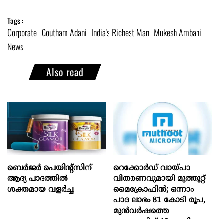
Tags :
Corporate
Goutham Adani
India's Richest Man
Mukesh Ambani
News
Also read
ബെർജർ പെയിന്റ്സിന്
റെക്കോർഡ് വായ്പാ
ആദ്യ പാദത്തിൽ
വിതരണവുമായി മുത്തൂറ്റ്
ശക്തമായ വളർച്ച
മൈക്രോഫിൻ; ഒന്നാം
പാദ ലാഭം 81 കോടി രൂപ,
മുൻവർഷത്തെ