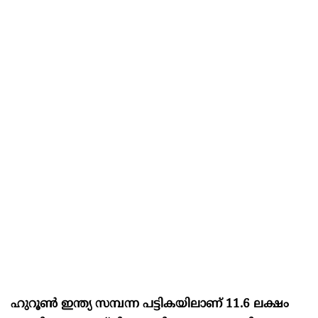
ഹുറൂൺ ഇന്ത്യ സമ്പന്ന പട്ടികയിലാണ് 11.6 ലക്ഷം