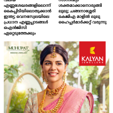
വലിയ
സാന്നിദ്ധ്യം
എണ്ണശേഖരങ്ങളിലൊന്ന്
ശക്തമാക്കാനൊരുങ്ങി
കൈപ്പിടിയിലൊതുക്കാന്‍
ലുലു; ചങ്ങനാശ്ശേരി
ഇന്ത്യ; വെനസ്വേലയിലെ
കെജിഎ മാളിൽ ലുലു
പ്രധാന എണ്ണപ്പാടങ്ങള്‍
ഹൈപ്പർമാർക്കറ്റ് വരുന്നു
ഒഎന്‍ജിസി
ഏറ്റെടുത്തേക്കും