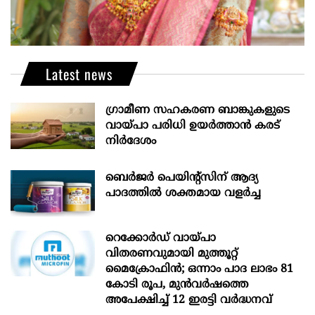
Latest news
ഗ്രാമീണ സഹകരണ ബാങ്കുകളുടെ
വായ്പാ പരിധി ഉയർത്താൻ കരട്
നിർദേശം
ബെർജർ പെയിന്റ്സിന് ആദ്യ
പാദത്തിൽ ശക്തമായ വളർച്ച
റെക്കോർഡ് വായ്പാ
വിതരണവുമായി മുത്തൂറ്റ്
മൈക്രോഫിൻ; ഒന്നാം പാദ ലാഭം 81
കോടി രൂപ, മുൻവർഷത്തെ
അപേക്ഷിച്ച് 12 ഇരട്ടി വർദ്ധനവ്