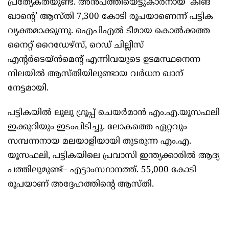
പ്രത്യേകതയുണ്ട്. അൻപത്തിയെട്ടുകാരനായ ‘കിങ്
ഖാന്റെ’ ആസ്തി 7,300 കോടി രൂപയാണെന്ന് പട്ടിക
വ്യക്തമാക്കുന്നു. ഐപിഎൽ ടീമായ കൊൽക്കത്ത
നൈറ്റ് റൈഡേഴ്സ്, റെഡ് ചില്ലീസ്
എന്റർടെയ്ൻമെന്റ് എന്നിവയുടെ ഉടമസ്ഥനെന്ന
നിലയിൽ ആസ്തിയിലുണ്ടായ വർധന ഖാന്
നേട്ടമായി.
പട്ടികയിൽ ലുലു ഗ്രൂപ്പ് ചെയർമാൻ എം.എ.യൂസഫലി
ഇക്കുറിയും ഇടംപിടിച്ചു. ലോകത്തെ ഏറ്റവും
സമ്പന്നനായ മലയാളിയായി തുടരുന്ന എം.എ.
യൂസഫലി, പട്ടികയിലെ പ്രവാസി ഇന്ത്യക്കാരിൽ ആദ്യ
പത്തിലുമുണ്ട്– എട്ടാംസ്ഥാനത്ത്. 55,000 കോടി
രൂപയാണ് അദ്ദേഹത്തിന്റെ ആസ്തി.