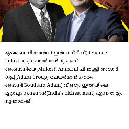
മുംബൈ
: റിലയൻസ് ഇൻഡസ്ട്രീസ്(Reliance
Industries) ചെയർമാൻ മുകേഷ്
അംബാനിയെ(Mukesh Ambani) പിന്തള്ളി അദാനി
ഗ്രൂപ്പ്(Adani Group) ചെയർമാൻ ഗൗതം
അദാനി(Goutham Adani) വീണ്ടും ഇന്ത്യയിലെ
ഏറ്റവും സമ്പന്നൻ(India’s richest man) എന്ന നേട്ടം
സ്വന്തമാക്കി.