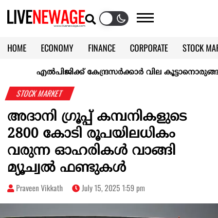
HOME
ECONOMY
FINANCE
CORPORATE
STOCK MA
CALENDAR
KERALA @70
എല്‍പിജിക്ക് കേന്ദ്രസർക്കാർ വില കൂട്ടാനൊരുങ്ങുന്നുവെന്ന
STOCK MARKET
അദാനി ഗ്രൂപ്പ് കമ്പനികളുടെ
2800 കോടി രൂപയിലധികം
വരുന്ന ഓഹരികള്‍ വാങ്ങി
മ്യൂച്വല്‍ ഫണ്ടുകള്‍
Praveen Vikkath
July 15, 2025 1:59 pm