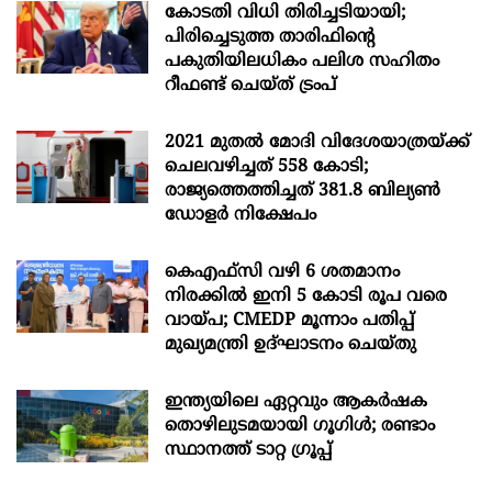
കോടതി വിധി തിരിച്ചടിയായി;
പിരിച്ചെടുത്ത താരിഫിന്‍റെ
പകുതിയിലധികം പലിശ സഹിതം
റീഫണ്ട് ചെയ്ത് ട്രംപ്
2021 മുതൽ മോദി വിദേശയാത്രയ്ക്ക്
ചെലവഴിച്ചത് 558 കോടി;
രാജ്യത്തെത്തിച്ചത് 381.8 ബില്യൺ
ഡോളർ നിക്ഷേപം
കെഎഫ്സി വഴി 6 ശതമാനം
നിരക്കിൽ ഇനി 5 കോടി രൂപ വരെ
വായ്പ; CMEDP മൂന്നാം പതിപ്പ്
മുഖ്യമന്ത്രി ഉദ്ഘാടനം ചെയ്തു
ഇന്ത്യയിലെ ഏറ്റവും ആകര്‍ഷക
തൊഴിലുടമയായി ഗൂഗിള്‍; രണ്ടാം
സ്ഥാനത്ത് ടാറ്റ ഗ്രൂപ്പ്