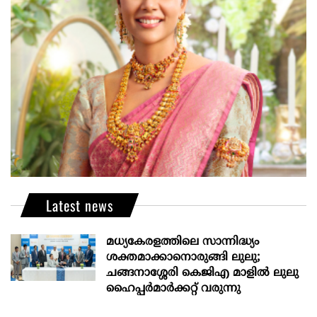
Latest news
മധ്യകേരളത്തിലെ സാന്നിദ്ധ്യം
ശക്തമാക്കാനൊരുങ്ങി ലുലു;
ചങ്ങനാശ്ശേരി കെജിഎ മാളിൽ ലുലു
ഹൈപ്പർമാർക്കറ്റ് വരുന്നു