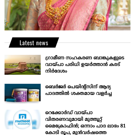
Latest news
ഗ്രാമീണ സഹകരണ ബാങ്കുകളുടെ
വായ്പാ പരിധി ഉയർത്താൻ കരട്
നിർദേശം
ബെർജർ പെയിന്റ്സിന് ആദ്യ
പാദത്തിൽ ശക്തമായ വളർച്ച
റെക്കോർഡ് വായ്പാ
വിതരണവുമായി മുത്തൂറ്റ്
മൈക്രോഫിൻ; ഒന്നാം പാദ ലാഭം 81
കോടി രൂപ, മുൻവർഷത്തെ