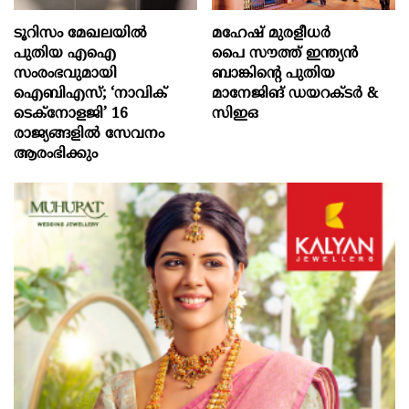
ടൂറിസം മേഖലയിൽ
മഹേഷ് മുരളീധർ
പുതിയ എഐ
പൈ സൗത്ത് ഇന്ത്യൻ
സംരംഭവുമായി
ബാങ്കിന്റെ പുതിയ
ഐബിഎസ്; ‘നാവിക്
മാനേജിങ് ഡയറക്ടർ &
ടെക്‌നോളജി’ 16
സിഇഒ
രാജ്യങ്ങളിൽ സേവനം
ആരംഭിക്കും