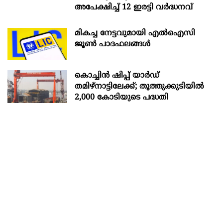
അപേക്ഷിച്ച് 12 ഇരട്ടി വർദ്ധനവ്
മികച്ച നേട്ടവുമായി എൽഐസി
ജൂൺ പാദഫലങ്ങൾ
കൊച്ചിന്‍ ഷിപ്പ് യാർഡ്
തമിഴ്നാട്ടിലേക്ക്; തൂത്തുക്കുടിയിൽ
2,000 കോടിയുടെ പദ്ധതി