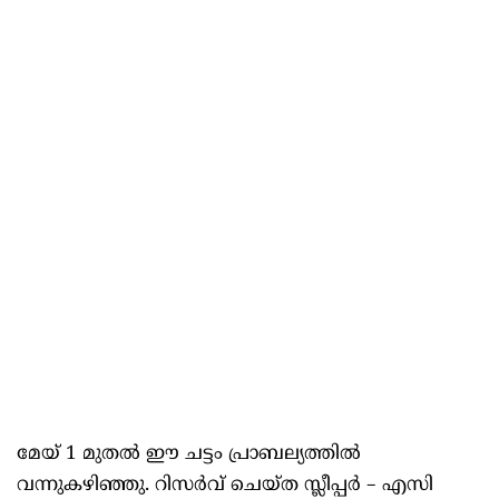
മേയ് 1 മുതല്‍ ഈ ചട്ടം പ്രാബല്യത്തില്‍
വന്നുകഴിഞ്ഞു. റിസർവ് ചെയ്ത സ്ലീപ്പർ – എസി