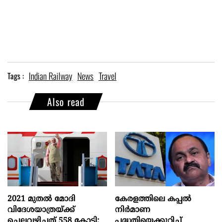
Indian Railway
News
Travel
Tags :
Also read
2021 മുതൽ മോദി
കേരളത്തിലെ കപ്പൽ
വിദേശയാത്രയ്ക്ക്
നിർമാണ
ചെലവഴിച്ചത് 558 കോടി;
പദ്ധതിയെക്കുറിച്ച്