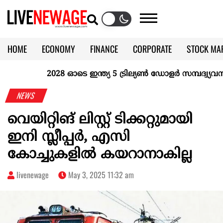
HOME
ECONOMY
FINANCE
CORPORATE
STOCK MA
CALENDAR
KERALA @70
2028 ഓടെ ഇന്ത്യ 5 ട്രില്യണ്‍ ഡോളര്‍ സമ്പദ്വ്യവസ്ഥ
NEWS
വെയിറ്റിങ് ലിസ്റ്റ് ടിക്കറ്റുമായി
ഇനി സ്ലീപ്പര്‍, എസി
കോച്ചുകളില്‍ കയറാനാകില്ല
livenewage
May 3, 2025 11:32 am