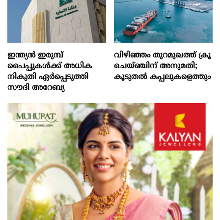
ഇന്ത്യൻ ഇരുമ്പ്
വിഴിഞ്ഞം തുറമുഖത്ത് ക്രൂ
പൈപ്പുകൾക്ക് അധിക
ചെയ്ഞ്ചിന് അനുമതി;
നികുതി ഏർപ്പെടുത്തി
കൂടുതൽ കപ്പലുകളെത്തും
സൗദി അറേബ്യ