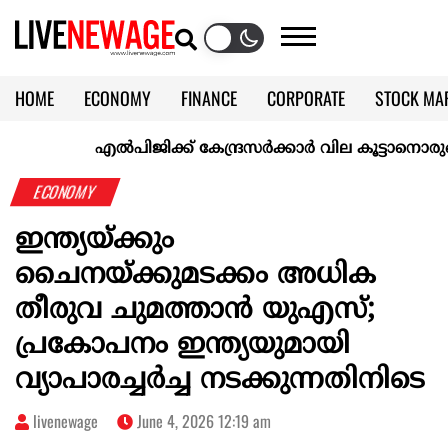
HOME
ECONOMY
FINANCE
CORPORATE
STOCK MA
CALENDAR
KERALA @70
എല്‍പിജിക്ക് കേന്ദ്രസർക്കാർ വില കൂട്ടാനൊരുങ്ങുന്നുവെന
ECONOMY
ഇന്ത്യയ്ക്കും
ചൈനയ്ക്കുമടക്കം അധിക
തീരുവ ചുമത്താ‍ൻ യുഎസ്;
പ്രകോപനം ഇന്ത്യയുമായി
വ്യാപാരച്ചർച്ച നടക്കുന്നതിനിടെ
livenewage
June 4, 2026 12:19 am