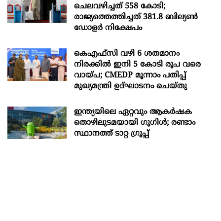
ചെലവഴിച്ചത് 558 കോടി;
രാജ്യത്തെത്തിച്ചത് 381.8 ബില്യൺ
ഡോളർ നിക്ഷേപം
കെഎഫ്സി വഴി 6 ശതമാനം
നിരക്കിൽ ഇനി 5 കോടി രൂപ വരെ
വായ്പ; CMEDP മൂന്നാം പതിപ്പ്
മുഖ്യമന്ത്രി ഉദ്ഘാടനം ചെയ്തു
ഇന്ത്യയിലെ ഏറ്റവും ആകര്‍ഷക
തൊഴിലുടമയായി ഗൂഗിള്‍; രണ്ടാം
സ്ഥാനത്ത് ടാറ്റ ഗ്രൂപ്പ്