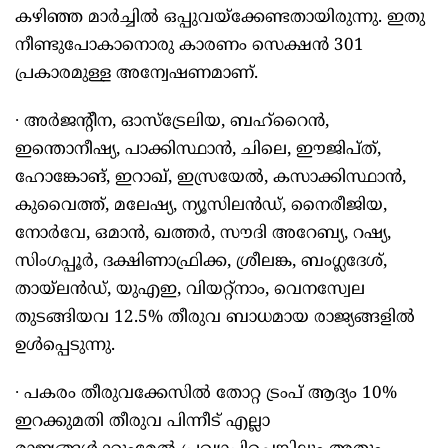
കഴിഞ്ഞ മാർച്ചിൽ ഒപ്പുവയ്ക്കേണ്ടതായിരുന്നു. ഇതു
നീണ്ടുപോകാനൊരു കാരണം സെക്ഷൻ 301
പ്രകാരമുള്ള അന്വേഷണമാണ്.
∙ അർജന്റീന, ഓസ്ട്രേലിയ, ബഹ്റൈൻ,
ഇന്തൊനീഷ്യ, പാക്കിസ്ഥാൻ‌, ചിലെ, ഈജിപ്ത്,
ഹോങ്കോങ്, ഇറാഖ്, ഇസ്രയേൽ, കസാക്കിസ്ഥാൻ,
കുവൈത്ത്, മലേഷ്യ, ന്യൂസിലൻഡ്, നൈരീജിയ,
നോർവേ, ഒമാൻ, ഖത്തർ, സൗദി അറേബ്യ, റഷ്യ,
സിംഗപ്പൂർ, ദക്ഷിണാഫ്രിക്ക, ശ്രീലങ്ക, ബംഗ്ലദേശ്,
തായ്‍ലൻഡ്, യുഎഇ, വിയറ്റ്നാം, വെനസ്വേല
തുടങ്ങിയവ 12.5% തീരുവ ബാധമായ രാജ്യങ്ങളിൽ
ഉൾപ്പെടുന്നു.
∙ പകരം തീരുവക്കേസിൽ തോറ്റ ട്രംപ് ആദ്യം 10%
ഇറക്കുമതി തീരുവ പിന്നീട് എല്ലാ