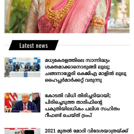
Latest news
മധ്യകേരളത്തിലെ സാന്നിദ്ധ്യം
ശക്തമാക്കാനൊരുങ്ങി ലുലു;
ചങ്ങനാശ്ശേരി കെജിഎ മാളിൽ ലുലു
ഹൈപ്പർമാർക്കറ്റ് വരുന്നു
കോടതി വിധി തിരിച്ചടിയായി;
പിരിച്ചെടുത്ത താരിഫിന്‍റെ
പകുതിയിലധികം പലിശ സഹിതം
റീഫണ്ട് ചെയ്ത് ട്രംപ്
2021 മുതൽ മോദി വിദേശയാത്രയ്ക്ക്