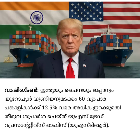
വാഷിംഗ്‌ടൺ
: ഇന്ത്യയും ചൈനയും ജപ്പാനും
യൂറോപ്യൻ യൂണിയനുമടക്കം 60 വ്യാപാര
പങ്കാളികൾക്ക് 12.5% വരെ അധിക ഇറക്കുമതി
തീരുവ ശുപാർശ ചെയ്ത് യുഎസ് ട്രേഡ്
റപ്രസന്റേറ്റീവ്സ് ഓഫിസ് (യുഎസ്ടിആർ).