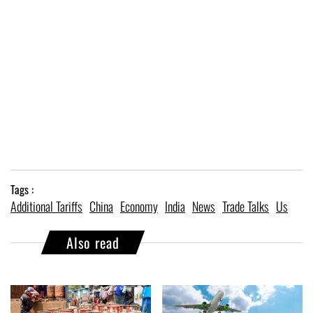
Tags :
Additional Tariffs
China
Economy
India
News
Trade Talks
Us
Also read