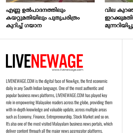
എണ്ണ ഉൽപാദനത്തിലും
വില കുറഞ്ഞ
കയറ്റുമതിയിലും പുതുചരിത്രം
ഇറക്കുമതിയ
കുറിച്ച് ഗയാന
മുന്നറിയിപ്പ
LIVENEWAGE.COM is the digital face of NewAge, the first economic
daily in any South Indian language. One of the most authentic and
popular business news platforms, LIVENEWAGE.COM has played key
role in empowering Malayalee readers across the globe, providing them
with in-depth knowledge and valuable update, across multiple areas
such as Economy, Finance, Entrepreneurship, Stock Market and so on.
It's also one of the most visited Malayalam business news portals, which
deliver content through all the major news aggregator platforms.