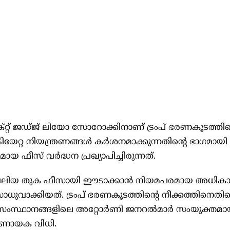
്റ്റ് ജഡ്ജ് ലിയോ സോറോക്കിനാണ് ട്രംപ് ഭരണകൂടത്തി
കുടിയേറ്റ നിയന്ത്രണങ്ങൾ കർശനമാക്കുന്നതിന്റെ ഭാഗമായ
ായ ഫീസ് വർദ്ധന പ്രഖ്യാപിച്ചിരുന്നത്.
ം വലിയ തുക ഫീസായി ഈടാക്കാൻ നിയമപരമായ അധികാരമി
സാധുവാക്കിയത്. ട്രംപ് ഭരണകൂടത്തിന്റെ നീക്കത്തിനെതി
െ 20 സംസ്ഥാനങ്ങളിലെ അറ്റോർണി ജനറൽമാർ സംയുക്ത
ണായക വിധി.