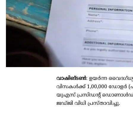
വാഷിങ്ടൺ
: ഉയർന്ന വൈദഗ്ധ്
വിസകൾക്ക് 1,00,000 ഡോളർ (ഏ
യുഎസ് പ്രസിഡന്റ് ഡൊണാൾഡ് 
ജഡ്ജി വിധി പ്രസ്താവിച്ചു.