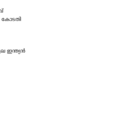
വ്
 ഈ കോടതി
ഖ ഇന്ത്യൻ