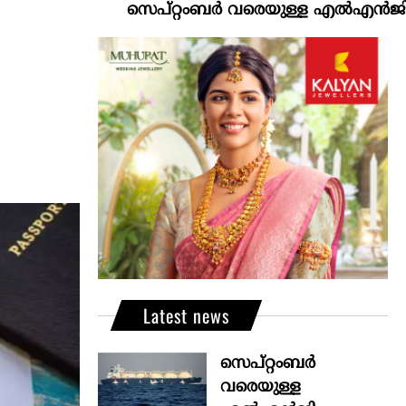
സെപ്റ്റംബർ വരെയുള്ള എൽഎൻജി വിതരണം ഉ
Latest news
സെപ്റ്റംബർ
വരെയുള്ള