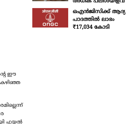
അധിക പലിശയിളവ്
ഒഎന്‍ജിസിക്ക് ആദ്യ
പാദത്തില്‍ ലാഭം
₹17,034 കോടി
ന്റെ ഈ
ി കഴിഞ്ഞ
ല്ലെന്ന്
രെ
മായി ഫയൽ