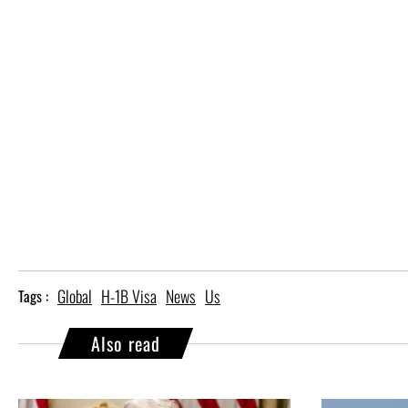
Global
H-1B Visa
News
Us
Tags :
Also read