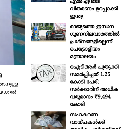
എൽഎൻജി
വിതരണം ഉറപ്പാക്കി
ഇന്ത്യ
രാജ്യത്തെ ഇന്ധന
ഗുണനിലവാരത്തില്‍
പ്രശ്‌നങ്ങളില്ലെന്ന്
പെട്രോളിയം
മന്ത്രാലയം
ഐടിആര്‍ പുതുക്കി
സമർപ്പിച്ചത് 1.25
ി
കോടി പേര്;
താനുള്ള
സർക്കാരിന് അധിക
 ഫെഡറൽ
വരുമാനം ₹9,494
കോടി
സഹകരണ
വായ്പകള്‍ക്ക്