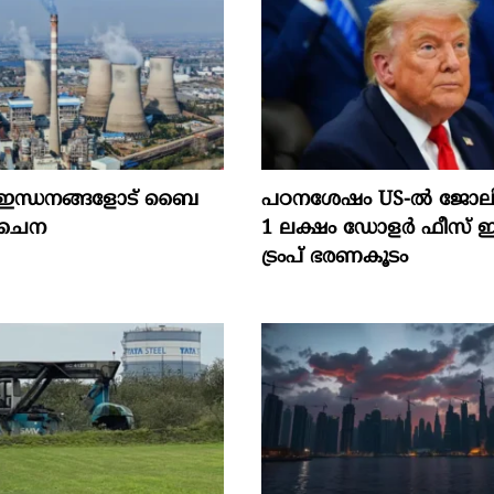
ന്ധനങ്ങളോട് ബൈ
പഠനശേഷം US-ൽ ജോലി
ചൈന
1 ലക്ഷം ഡോളർ ഫീസ് 
ട്രംപ് ഭരണകൂടം