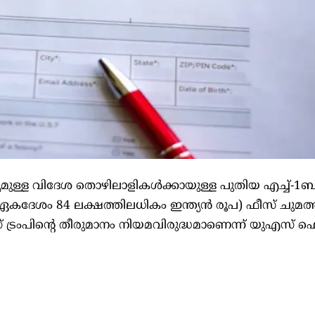
യമുള്ള വിദേശ തൊഴിലാളികൾക്കായുള്ള പുതിയ എച്ച്-1ബ
കദേശം 84 ലക്ഷത്തിലധികം ഇന്ത്യൻ രൂപ) ഫീസ് ചുമത്
ട്രംപിന്റെ തീരുമാനം നിയമവിരുദ്ധമാണെന്ന് യുഎസ്