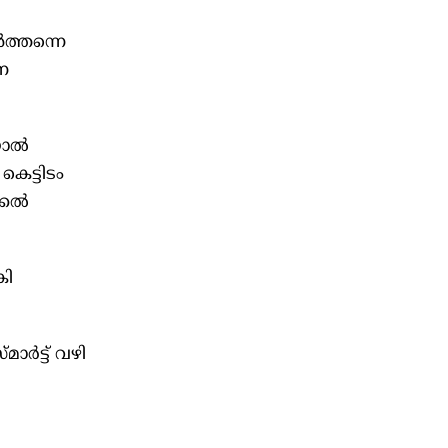
ൾത്തന്നെ
ന
ിയാൽ
കെട്ടിടം
ക്കൽ
കി
ർട്ട്‌ വഴി