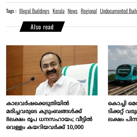
Illegal Buildings
Kerala
News
Regional
Undocumented Buil
Tags :
Also read
കാലവർഷക്കെടുതിയിൽ
കൊച്ചി മെട
മരിച്ചവരുടെ കുടുംബങ്ങൾക്ക്
ടിക്കറ്റ് വ
8ലക്ഷം രൂപ ധനസഹായം; വീട്ടിൽ
ലക്ഷം പിന്നി
വെള്ളം കയറിയവർക്ക് 10,000