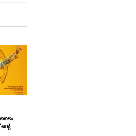
ി ടൈം
ന്റെ