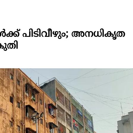
ൾക്ക്‌ പിടിവീഴും; അനധികൃത
ികുതി