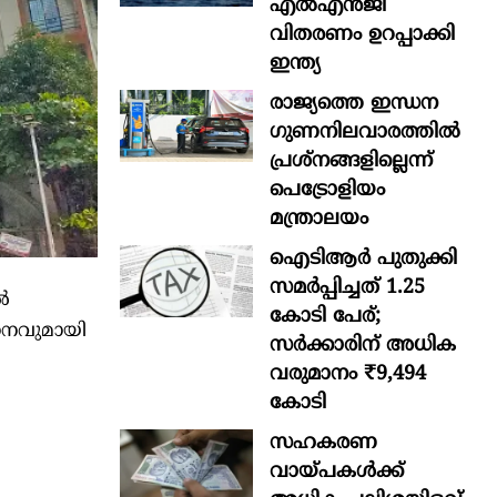
എൽഎൻജി
വിതരണം ഉറപ്പാക്കി
ഇന്ത്യ
രാജ്യത്തെ ഇന്ധന
ഗുണനിലവാരത്തില്‍
പ്രശ്‌നങ്ങളില്ലെന്ന്
പെട്രോളിയം
മന്ത്രാലയം
ഐടിആര്‍ പുതുക്കി
സമർപ്പിച്ചത് 1.25
ൽ
കോടി പേര്;
ാനവുമായി
സർക്കാരിന് അധിക
വരുമാനം ₹9,494
കോടി
സഹകരണ
വായ്പകള്‍ക്ക്