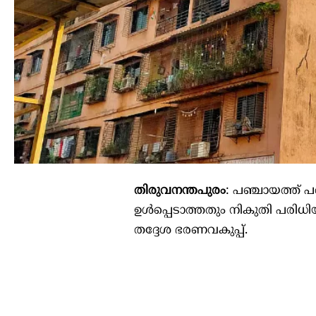
തിരുവനന്തപുരം
: പഞ്ചായത്ത്
ഉൾപ്പെടാത്തതും നികുതി പരി
തദ്ദേശ ഭരണവകുപ്പ്‌.