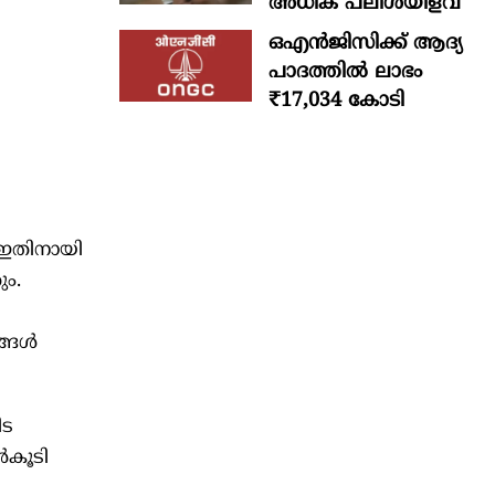
അധിക പലിശയിളവ്
ഒഎന്‍ജിസിക്ക് ആദ്യ
പാദത്തില്‍ ലാഭം
₹17,034 കോടി
. ഇതിനായി
ും.
ങ്ങൾ
ിട
ൾകൂടി