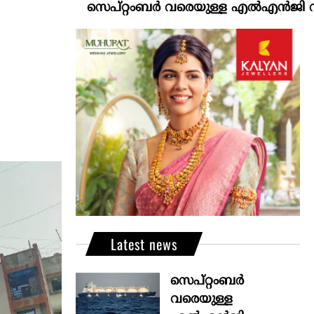
സെപ്റ്റംബർ വരെയുള്ള എൽഎൻജി വിതരണം ഉറപ
Latest news
സെപ്റ്റംബർ
വരെയുള്ള