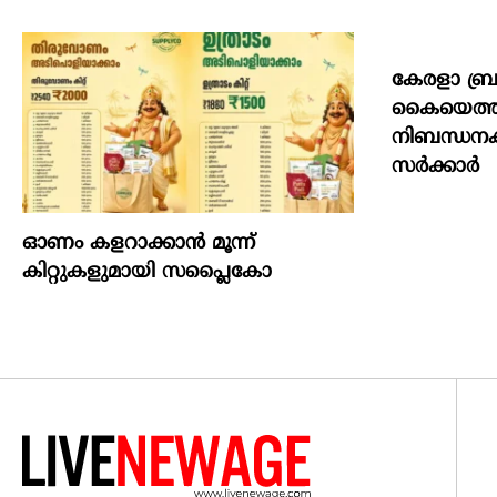
കേരളാ ബ്
കൈയെത്തും
നിബന്ധന
സർക്കാർ
ഓണം കളറാക്കാന്‍ മൂന്ന്
കിറ്റുകളുമായി സപ്ലൈകോ