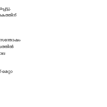
െട്ടു.
ോകത്തിന്
വ സന്തോഷം
്തില്‍
കാല
മെറ്റാ