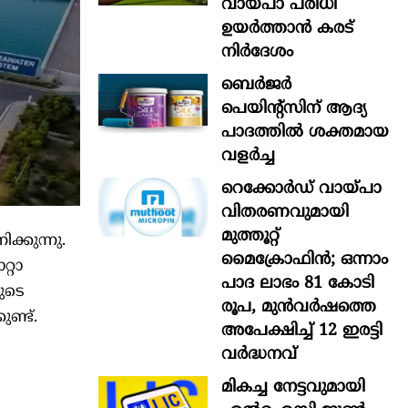
വായ്പാ പരിധി
ഉയർത്താൻ കരട്
നിർദേശം
ബെർജർ
പെയിന്റ്സിന് ആദ്യ
പാദത്തിൽ ശക്തമായ
വളർച്ച
റെക്കോർഡ് വായ്പാ
വിതരണവുമായി
മുത്തൂറ്റ്
ക്കുന്നു.
മൈക്രോഫിൻ; ഒന്നാം
്റാ
പാദ ലാഭം 81 കോടി
യുടെ
രൂപ, മുൻവർഷത്തെ
ുണ്ട്.
അപേക്ഷിച്ച് 12 ഇരട്ടി
വർദ്ധനവ്
മികച്ച നേട്ടവുമായി