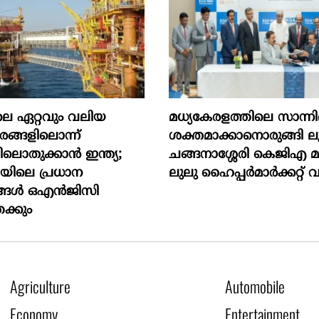
െ ഏറ്റവും വലിയ
മധ്യകേരളത്തിലെ സാന്നിദ്
ങ്ങളിലൊന്ന്
ശക്തമാക്കാനൊരുങ്ങി ലു
ലൊതുക്കാന്‍ ഇന്ത്യ;
ചങ്ങനാശ്ശേരി കെജിഎ 
യിലെ പ്രധാന
ലുലു ഹൈപ്പർമാർക്കറ്റ് വ
്ങള്‍ ഒഎന്‍ജിസി
േക്കും
Agriculture
Automobile
Economy
Entertainment