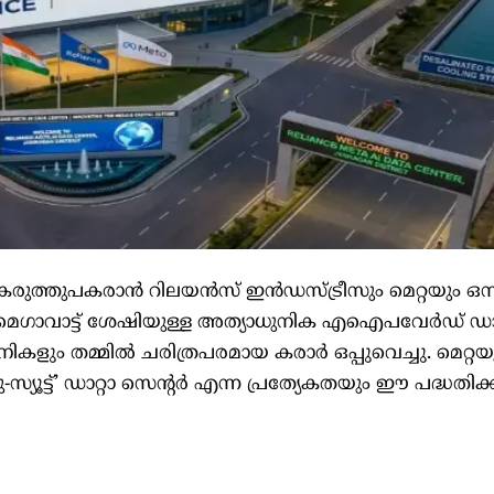
് കരുത്തുപകരാന്‍ റിലയന്‍സ് ഇന്‍ഡസ്ട്രീസും മെറ്റയും ഒന്നി
 മെഗാവാട്ട് ശേഷിയുള്ള അത്യാധുനിക എഐപവേര്‍ഡ് ഡാറ
പനികളും തമ്മില്‍ ചരിത്രപരമായ കരാര്‍ ഒപ്പുവെച്ചു. മെറ്റ
ു-സ്യൂട്ട്’ ഡാറ്റാ സെന്റര്‍ എന്ന പ്രത്യേകതയും ഈ പദ്ധതിക്ക