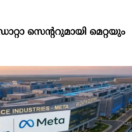
റ്റാ സെന്ററുമായി മെറ്റയും