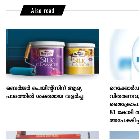
Also read
ബെർജർ പെയിന്റ്സിന് ആദ്യ
റെക്കോർഡ
പാദത്തിൽ ശക്തമായ വളർച്ച
വിതരണവുമാ
മൈക്രോഫിൻ
81 കോടി 
അപേക്ഷിച്ച