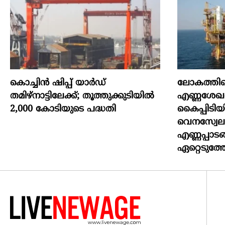
കൊച്ചിന്‍ ഷിപ്പ് യാർഡ്
ലോകത്തില
തമിഴ്നാട്ടിലേക്ക്; തൂത്തുക്കുടിയിൽ
എണ്ണശേഖര
2,000 കോടിയുടെ പദ്ധതി
കൈപ്പിടിയി
വെനസ്വേല
എണ്ണപ്പാടങ
ഏറ്റെടുത്ത