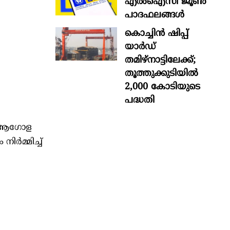
എൽഐസി ജൂൺ
പാദഫലങ്ങൾ
കൊച്ചിന്‍ ഷിപ്പ്
യാർഡ്
തമിഴ്നാട്ടിലേക്ക്;
തൂത്തുക്കുടിയിൽ
2,000 കോടിയുടെ
പദ്ധതി
ുടെ ആഗോള
്‍മ്മിച്ച്