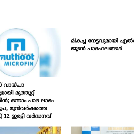
മികച്ച നേട്ടവുമായി
ജൂൺ പാദഫലങ്ങൾ
് വായ്പാ
യി മുത്തൂറ്റ്
; ഒന്നാം പാദ ലാഭം
രൂപ, മുൻവർഷത്തെ
് 12 ഇരട്ടി വർദ്ധനവ്