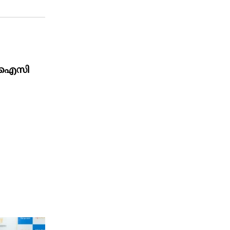
 എൽഐസി