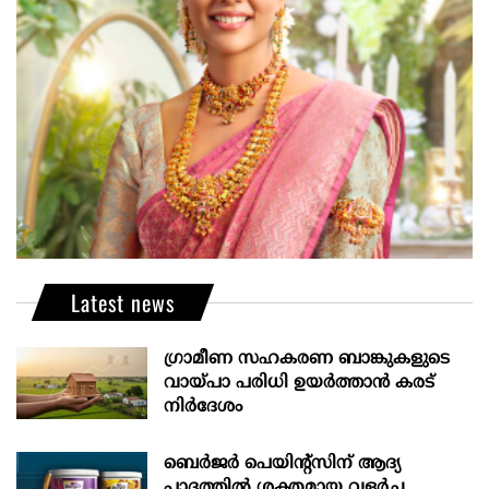
Latest news
ഗ്രാമീണ സഹകരണ ബാങ്കുകളുടെ
വായ്പാ പരിധി ഉയർത്താൻ കരട്
നിർദേശം
ബെർജർ പെയിന്റ്സിന് ആദ്യ
പാദത്തിൽ ശക്തമായ വളർച്ച