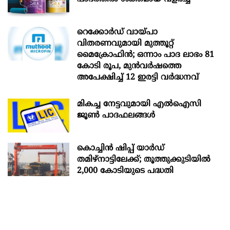
റെക്കോർഡ് വായ്പാ
വിതരണവുമായി മുത്തൂറ്റ്
മൈക്രോഫിൻ; ഒന്നാം പാദ ലാഭം 81
കോടി രൂപ, മുൻവർഷത്തെ
അപേക്ഷിച്ച് 12 ഇരട്ടി വർദ്ധനവ്
മികച്ച നേട്ടവുമായി എൽഐസി
ജൂൺ പാദഫലങ്ങൾ
കൊച്ചിന്‍ ഷിപ്പ് യാർഡ്
തമിഴ്നാട്ടിലേക്ക്; തൂത്തുക്കുടിയിൽ
2,000 കോടിയുടെ പദ്ധതി