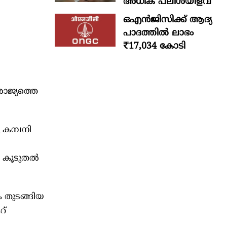
അധിക പലിശയിളവ്
ഒഎന്‍ജിസിക്ക് ആദ്യ
പാദത്തില്‍ ലാഭം
₹17,034 കോടി
രാജ്യത്തെ
 കമ്പനി
 കൂടുതൽ
ക തുടങ്ങിയ
റ്