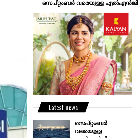
സെപ്റ്റംബർ വരെയുള്ള എൽഎൻജി വിതരണം
Latest news
സെപ്റ്റംബർ
വരെയുള്ള