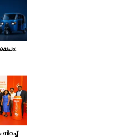
്ഷേപം:
ിറച്ച്