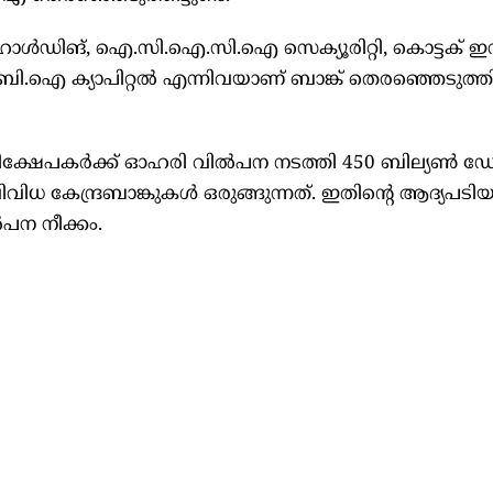
ി.സി ഹോൾഡിങ്, ഐ.സി.ഐ.സി.ഐ സെക്യൂരിറ്റി, കൊട്ടക് ഇൻവ
.ബി.ഐ ക്യാപിറ്റൽ എന്നിവയാണ് ബാങ്ക് തെരഞ്ഞെടുത്തിര
നിക്ഷേപകർക്ക് ഓഹരി വിൽപന നടത്തി 450 ബില്യൺ 
വിധ കേന്ദ്രബാങ്കുകൾ ഒരുങ്ങുന്നത്. ഇതിന്റെ ആദ്യപട
ന നീക്കം.