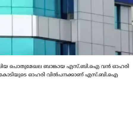
ും വലിയ പൊതുമേഖല ബാങ്കായ എസ്.ബി.ഐ വൻ ഓഹരി
000 കോടിയുടെ ഓഹരി വിൽപനക്കാണ് എസ്.ബി.ഐ