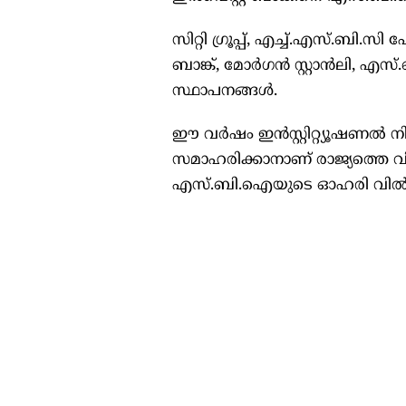
സിറ്റി ഗ്രൂപ്പ്, എച്ച്.എസ്.ബ
ബാങ്ക്, മോർഗൻ സ്റ്റാൻലി, എസ്
സ്ഥാപനങ്ങൾ.
ഈ വർഷം ഇൻസ്റ്റിറ്റ്യൂഷണൽ 
സമാഹരിക്കാനാണ് രാജ്യത്തെ വി
എസ്.ബി.ഐയുടെ ഓഹരി വിൽപ