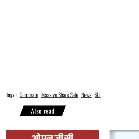
Corporate
Massive Share Sale
News
Sbi
Tags :
Also read