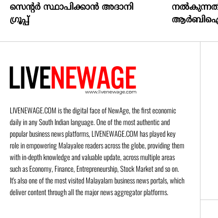
സെന്റര്‍ സ്ഥാപിക്കാന്‍ അദാനി
നല്‍കുന്നതി
ഗ്രൂപ്പ്
ആര്‍ബിഐ
LIVENEWAGE.COM is the digital face of NewAge, the first economic
daily in any South Indian language. One of the most authentic and
popular business news platforms, LIVENEWAGE.COM has played key
role in empowering Malayalee readers across the globe, providing them
with in-depth knowledge and valuable update, across multiple areas
such as Economy, Finance, Entrepreneurship, Stock Market and so on.
It's also one of the most visited Malayalam business news portals, which
deliver content through all the major news aggregator platforms.