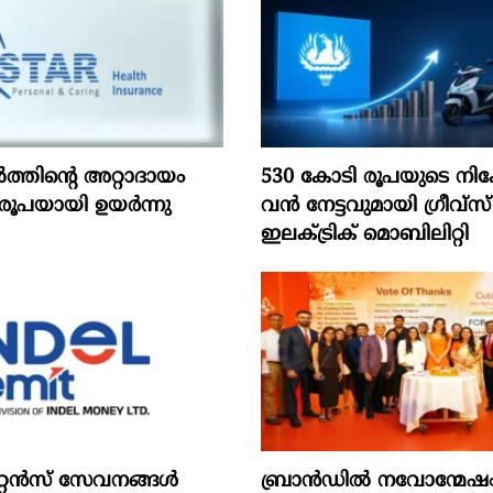
ൽത്തിന്റെ അറ്റാദായം
530 കോടി രൂപയുടെ നിക
രൂപയായി ഉയർന്നു
വൻ നേട്ടവുമായി ഗ്രീവ്സ്
ഇലക്ട്രിക് മൊബിലിറ്റി
റ്റന്‍സ് സേവനങ്ങള്‍
ബ്രാൻഡിൽ നവോന്മേഷം ന