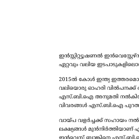
ഇൻസ്റ്റിറ്റ്യൂഷണൽ ഇൻവെസ്റ്റേ
ഏറ്റവും വലിയ ഇടപാടുകളിലൊ
2015ൽ കോൾ ഇന്ത്യ ഇത്തരമൊരു
വലിയൊരു ഓഹരി വിൽപനക്ക് ഒ
എസ്.ബി.ഐ അനുമതി നൽകിയത
വിവരങ്ങൾ എസ്.ബി.ഐ പുറത്തുവിട്
വായ്പ വളർച്ചക്ക് സഹായം നൽകു
ലക്ഷ്യങ്ങൾ മുൻനിർത്തിയാണ്
ഇൻവെസ്റ്റ് ബാങ്കിനെ എസ്.ബി.ഐ