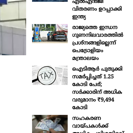
എൽഎൻജി
വിതരണം ഉറപ്പാക്കി
ഇന്ത്യ
രാജ്യത്തെ ഇന്ധന
ഗുണനിലവാരത്തില്‍
പ്രശ്‌നങ്ങളില്ലെന്ന്
പെട്രോളിയം
മന്ത്രാലയം
ഐടിആര്‍ പുതുക്കി
സമർപ്പിച്ചത് 1.25
കോടി പേര്;
സർക്കാരിന് അധിക
വരുമാനം ₹9,494
കോടി
സഹകരണ
വായ്പകള്‍ക്ക്