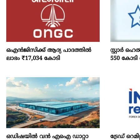
ഒഎന്‍ജിസിക്ക് ആദ്യ പാദത്തില്‍
സ്റ്റാർ ഹെ
ലാഭം ₹17,034 കോടി
550 കോടി 
ഒഡിഷയില്‍ വന്‍ എഐ ഡാറ്റാ
ട്രേഡ് റെമി