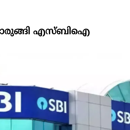
ൊരുങ്ങി എസ്ബിഐ