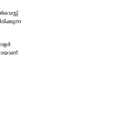
െസ്റ്റ്
ിക്കുന്ന
ഡോളർ
ിയായാണ്