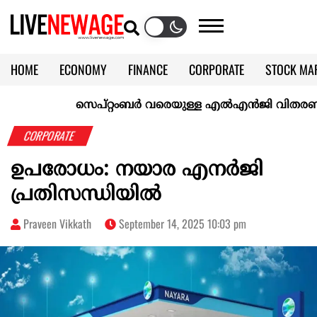
HOME
ECONOMY
FINANCE
CORPORATE
STOCK MA
CALENDAR
KERALA @70
സെപ്റ്റംബർ വരെയുള്ള എൽഎൻജി വിതരണം ഉറപ്പാ
CORPORATE
ഉപരോധം: നയാര എനര്‍ജി
പ്രതിസന്ധിയില്‍
Praveen Vikkath
September 14, 2025 10:03 pm