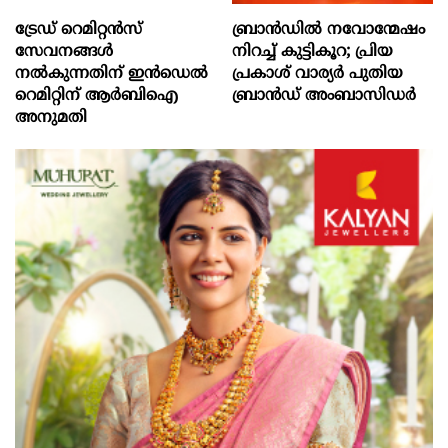
ട്രേഡ് റെമിറ്റന്‍സ്
ബ്രാൻഡിൽ നവോന്മേഷം
സേവനങ്ങള്‍
നിറച്ച് കുട്ടികൂറ; പ്രിയ
നല്‍കുന്നതിന് ഇന്‍ഡെല്‍
പ്രകാശ് വാര്യർ പുതിയ
റെമിറ്റിന് ആര്‍ബിഐ
ബ്രാൻഡ് അംബാസിഡർ
അനുമതി