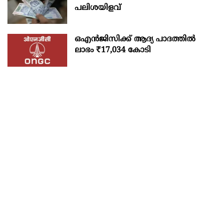
പലിശയിളവ്
ഒഎന്‍ജിസിക്ക് ആദ്യ പാദത്തില്‍
ലാഭം ₹17,034 കോടി