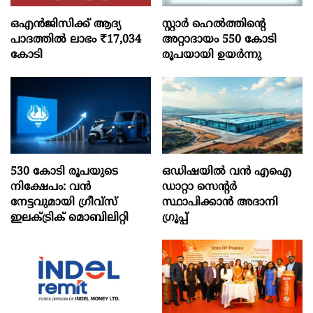
ഒഎന്‍ജിസിക്ക് ആദ്യ
സ്റ്റാർ ഹെൽത്തിന്റെ
പാദത്തില്‍ ലാഭം ₹17,034
അറ്റാദായം 550 കോടി
കോടി
രൂപയായി ഉയർന്നു
530 കോടി രൂപയുടെ
ഒഡിഷയില്‍ വന്‍ എഐ
നിക്ഷേപം: വൻ
ഡാറ്റാ സെന്റര്‍
നേട്ടവുമായി ഗ്രീവ്സ്
സ്ഥാപിക്കാന്‍ അദാനി
ഇലക്ട്രിക് മൊബിലിറ്റി
ഗ്രൂപ്പ്