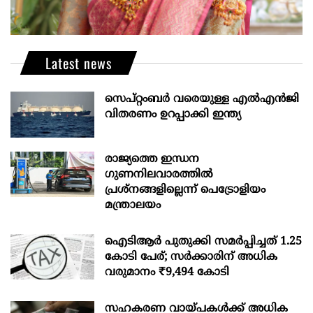
Latest news
സെപ്റ്റംബർ വരെയുള്ള എൽഎൻജി
വിതരണം ഉറപ്പാക്കി ഇന്ത്യ
രാജ്യത്തെ ഇന്ധന
ഗുണനിലവാരത്തില്‍
പ്രശ്‌നങ്ങളില്ലെന്ന് പെട്രോളിയം
മന്ത്രാലയം
ഐടിആര്‍ പുതുക്കി സമർപ്പിച്ചത് 1.25
കോടി പേര്; സർക്കാരിന് അധിക
വരുമാനം ₹9,494 കോടി
സഹകരണ വായ്പകള്‍ക്ക് അധിക