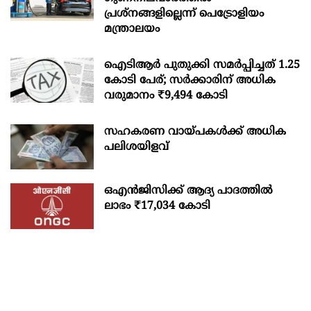
പ്രശ്‌നങ്ങളില്ലെന്ന് പെട്രോളിയം
മന്ത്രാലയം
ഐടിആര്‍ പുതുക്കി സമർപ്പിച്ചത് 1.25
കോടി പേര്; സർക്കാരിന് അധിക
വരുമാനം ₹9,494 കോടി
സഹകരണ വായ്പകള്‍ക്ക് അധിക
പലിശയിളവ്
ഒഎന്‍ജിസിക്ക് ആദ്യ പാദത്തില്‍
ലാഭം ₹17,034 കോടി