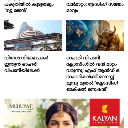
പകുതിയിൽ കൂടുതലും
വൻമാറ്റം; ട്രേഡിംഗ് സമയം
‘ന്യൂ ജെൻ’
മാറും
വിദേശ നിക്ഷേപകര്‍
ഓഹരി വിപണി
ഇന്ത്യൻ ഓഹരി
ക്ലോസിംഗിൽ വൻ മാറ്റം
വിപണിയിലേക്ക്
വരുന്നു; എഫ് ആൻഡ് ഒ
ഓഹരികൾക്ക് ഓഗസ്റ്റ്
മൂന്നു മുതൽ ‘ക്ലോസിംഗ്
ഓക്‌ഷൻ സെഷൻ’