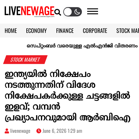
HOME
ECONOMY
FINANCE
CORPORATE
STOCK MA
CALENDAR
KERALA @70
സെപ്റ്റംബർ വരെയുള്ള എൽഎൻജി വിതരണം ഉറപ്പാക്ക
STOCK MARKET
ഇന്ത്യയില്‍ നിക്ഷേപം
നടത്തുന്നതിന് വിദേശ
നിക്ഷേപകര്‍ക്കുള്ള ചട്ടങ്ങളില്‍
ഇളവ്; വമ്പൻ
പ്രഖ്യാപനവുമായി ആർബിഐ
livenewage
June 6, 2026 1:29 am