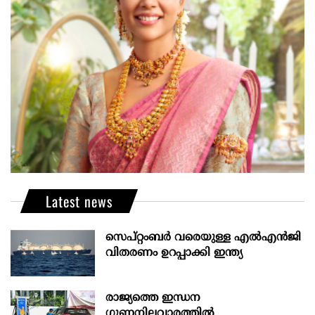
Latest news
സെപ്റ്റംബർ വരെയുള്ള എൽഎൻജി
വിതരണം ഉറപ്പാക്കി ഇന്ത്യ
രാജ്യത്തെ ഇന്ധന
ഗുണനിലവാരത്തില്‍