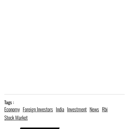
Tags :
Economy
Foreign Investors
India
Investment
News
Rbi
Stock Market