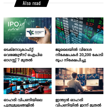
Also read
ടെക്‌നോക്രാഫ്‌റ്റ്‌
ജൂലൈയില്‍ വിദേശ
വെഞ്ച്വേഴ്‌സ്‌ ഐപിഒ
നിക്ഷേപകര്‍ 20,200 കോടി
ഓഗസ്റ്റ്‌ 7 മുതല്‍
രൂപ നിക്ഷേപിച്ചു
ഓഹരി വിപണിയിലെ
ഇന്ത്യൻ ഓഹരി
പുതുമുഖങ്ങളിൽ
വിപണിയിൽ ഇന്ന് മുതൽ