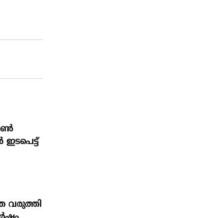
ഫോൺ
ൽ ഇടപെട്ട്
ത വരുത്തി
ർഷം