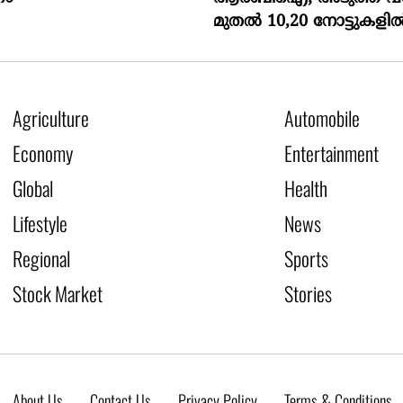
മുതൽ 10,20 നോട്ടുകളിൽ 
Agriculture
Automobile
Economy
Entertainment
Global
Health
Lifestyle
News
Regional
Sports
Stock Market
Stories
About Us
Contact Us
Privacy Policy
Terms & Conditions