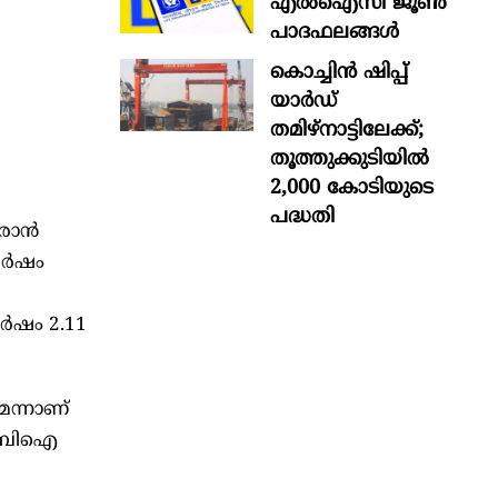
എൽഐസി ജൂൺ
പാദഫലങ്ങൾ
കൊച്ചിന്‍ ഷിപ്പ്
യാർഡ്
തമിഴ്നാട്ടിലേക്ക്;
തൂത്തുക്കുടിയിൽ
2,000 കോടിയുടെ
പദ്ധതി
ാന്‍
ര്‍ഷം
്‍ഷം 2.11
െന്നാണ്
ര്‍ബിഐ