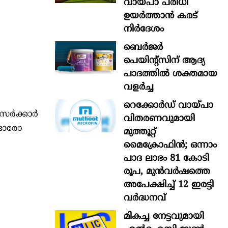
വായ്പാ പരിധി
ഉയർത്താൻ കരട്
നിർദേശം
ബെർജർ
പെയിന്റ്സിന് ആദ്യ
പാദത്തിൽ ശക്തമായ
വളർച്ച
റെക്കോർഡ് വായ്പാ
ര്‍ക്കാര്‍
വിതരണവുമായി
. ഓരോ
മുത്തൂറ്റ്
മൈക്രോഫിൻ; ഒന്നാം
പാദ ലാഭം 81 കോടി
രൂപ, മുൻവർഷത്തെ
അപേക്ഷിച്ച് 12 ഇരട്ടി
വർദ്ധനവ്
മികച്ച നേട്ടവുമായി