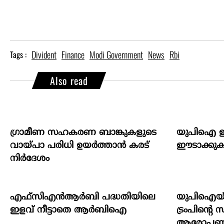
Divident
Finance
Modi Government
News
Rbi
Tags :
Also read
ഗ്രാമീണ സഹകരണ ബാങ്കുകളുടെ
യുപിഐ ഇ
വായ്പാ പരിധി ഉയർത്താൻ കരട്
ഈടാക്കുക 
നിർദേശം
എഫ്സിഎൻആർബി പദ്ധതിയിലെ
യുപിഐയ്ക്ക്
ഇളവ് നീട്ടാതെ ആർബിഐ
ട്രംപിന്‍റെ സ
ആരോപണ