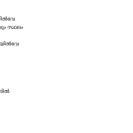
ില്‍വേ
യും സ്ഥലം
യില്‍വേ
ില്‍