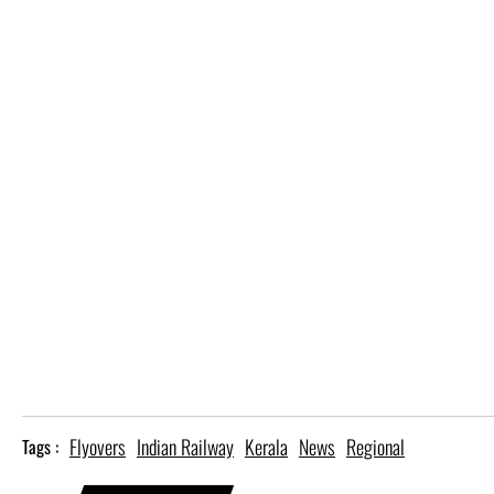
Flyovers
Indian Railway
Kerala
News
Regional
Tags :