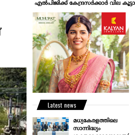
എല്‍പിജിക്ക് കേന്ദ്രസർക്കാർ വില കൂട്ടാനൊരുങ്ങുന്ന
്
Latest news
മധ്യകേരളത്തിലെ
സാന്നിദ്ധ്യം