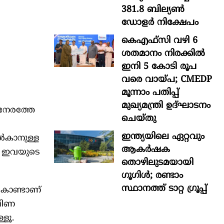
381.8 ബില്യൺ
ഡോളർ നിക്ഷേപം
കെഎഫ്സി വഴി 6
ശതമാനം നിരക്കിൽ
ഇനി 5 കോടി രൂപ
വരെ വായ്പ; CMEDP
മൂന്നാം പതിപ്പ്
മുഖ്യമന്ത്രി ഉദ്ഘാടനം
 നേരത്തേ
ചെയ്തു
ഇന്ത്യയിലെ ഏറ്റവും
്‍കാനുള്ള
ആകര്‍ഷക
ു ഇവയുടെ
തൊഴിലുടമയായി
ഗൂഗിള്‍; രണ്ടാം
സ്ഥാനത്ത് ടാറ്റ ഗ്രൂപ്പ്
ുകൊണ്ടാണ്
്ഷിണ
്ളൂ.