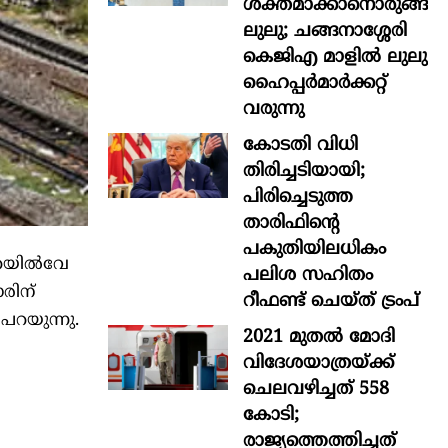
ശക്തമാക്കാനൊരുങ്ങി
ലുലു; ചങ്ങനാശ്ശേരി
കെജിഎ മാളിൽ ലുലു
ഹൈപ്പർമാർക്കറ്റ്
വരുന്നു
കോടതി വിധി
തിരിച്ചടിയായി;
പിരിച്ചെടുത്ത
താരിഫിന്‍റെ
പകുതിയിലധികം
െയില്‍വേ
പലിശ സഹിതം
രിന്
റീഫണ്ട് ചെയ്ത് ട്രംപ്
റയുന്നു.
2021 മുതൽ മോദി
വിദേശയാത്രയ്ക്ക്
ചെലവഴിച്ചത് 558
കോടി;
രാജ്യത്തെത്തിച്ചത്