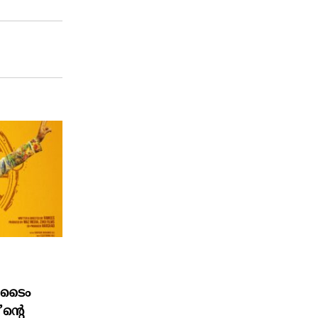
ി ടൈം
ന്റെ