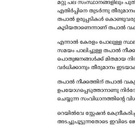
മറ്റു പല സംസ്ഥാനങ്ങളിലും പു
എതിർപ്പിനെ തുടർന്നു തീരുമാന
തപാൽ ഉരുപ്പടികൾ കൊണ്ടുവരുന
കൂടിയതാണെന്നാണ് തപാൽ വകുപ്
എന്നാൽ കേരളം പോലുള്ള സ്ഥ
സമയം പാലിച്ചുള്ള തപാൽ നീക്ക
പൊതുജനങ്ങൾക്ക് മിതമായ നിരക
വർധിക്കാനും തീരുമാനം ഇടയാക്
തപാൽ നീക്കത്തിന് തപാൽ വകുപ
ഉപയോഗപ്പെടുത്താനാണു നിർദേ
ചെയ്യുന്ന സംവിധാനത്തിന്റെ വി
റെയിൽവേ സ്റ്റേഷൻ കേന്ദ്രീകര
അടച്ചുപൂട്ടുന്നതോടെ ഇവിടെ ജോ