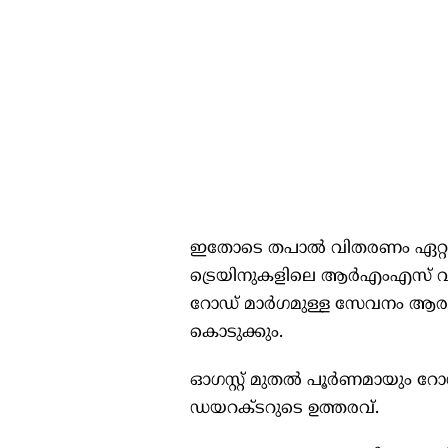
ഇതോടെ തപാൽ വിതരണം ഏറ്റവും
ട്രെയിനുകളിലെ ആർഎംഎസ് വിഭ
റോഡ് മാർഗമുള്ള സേവനം ആരംഭി
കൊടുക്കും.
ഓഗസ്റ്റ് മുതൽ പൂർണമായും റോഡ
ഡയറക്ടറുടെ ഉത്തരവ്.