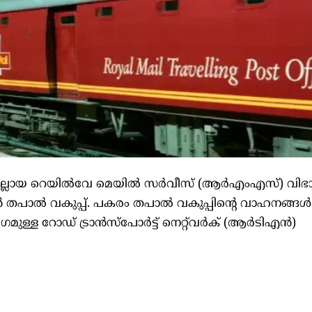
്ടെല്ലായ റെയിൽവേ മെയിൽ സർവീസ് (ആർഎംഎസ്) വിഭ
 തപാൽ വകുപ്പ്. പകരം തപാൽ വകുപ്പിന്റെ വാഹനങ്ങൾ
മുള്ള റോഡ് ട്രാൻസ്പോർട്ട് നെറ്റ്‌വർക് (ആർടിഎൻ)