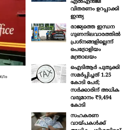
എൽഎൻജി
വിതരണം ഉറപ്പാക്കി
ഇന്ത്യ
രാജ്യത്തെ ഇന്ധന
ഗുണനിലവാരത്തില്‍
പ്രശ്‌നങ്ങളില്ലെന്ന്
പെട്രോളിയം
മന്ത്രാലയം
ഐടിആര്‍ പുതുക്കി
സമർപ്പിച്ചത് 1.25
ാഗം
കോടി പേര്;
സർക്കാരിന് അധിക
വരുമാനം ₹9,494
കോടി
സഹകരണ
വായ്പകള്‍ക്ക്