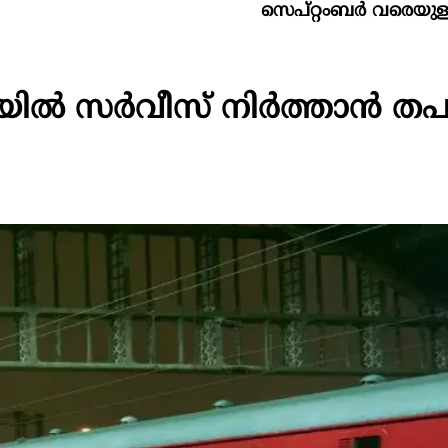
സെപ്റ്റംബർ വരെയുള്ള എൽഎൻ
യിൽ സർവീസ് നിർത്താൻ ത