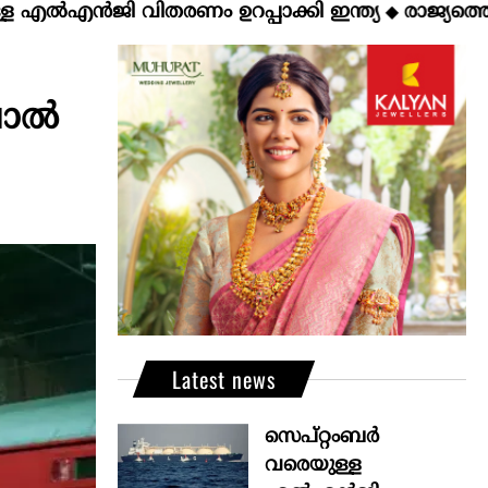
ജി വിതരണം ഉറപ്പാക്കി ഇന്ത്യ
രാജ്യത്തെ ഇന്ധന 
◆
പാൽ
Latest news
സെപ്റ്റംബർ
വരെയുള്ള