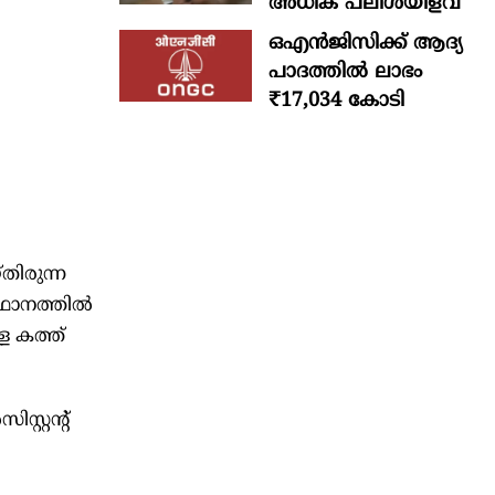
അധിക പലിശയിളവ്
ഒഎന്‍ജിസിക്ക് ആദ്യ
പാദത്തില്‍ ലാഭം
₹17,034 കോടി
ിരുന്ന
്ഥാനത്തിൽ
ള കത്ത്
റ്റന്റ്