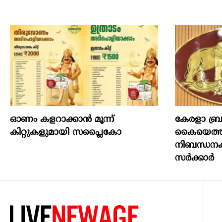
ഓണം കളറാക്കാന്‍ മൂന്ന്
കേരളാ ബ്
കിറ്റുകളുമായി സപ്ലൈകോ
കൈയെത്തും
നിബന്ധന
സർക്കാർ