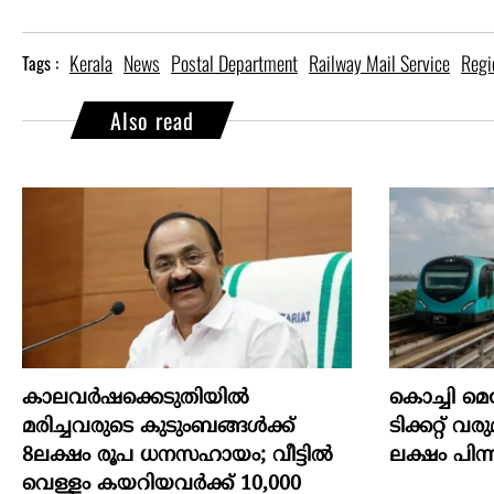
Kerala
News
Postal Department
Railway Mail Service
Regi
Tags :
Also read
കാലവർഷക്കെടുതിയിൽ
കൊച്ചി മെട
മരിച്ചവരുടെ കുടുംബങ്ങൾക്ക്
ടിക്കറ്റ് വ
8ലക്ഷം രൂപ ധനസഹായം; വീട്ടിൽ
ലക്ഷം പിന്നി
വെള്ളം കയറിയവർക്ക് 10,000