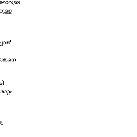
ക്കാരുടെ
യുള്ള
്ചാൽ
ുത്തനെ
ടി
ാറ്റം
്.