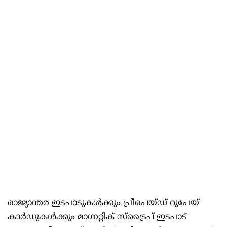
രാജ്യാന്തര ഇടപാടുകൾക്കും പ്രീപെയ്ഡ് റുപേയ്
കാർഡുകൾക്കും മാഗ്നറ്റിക് സ്ട്രൈപ് ഇടപാട്