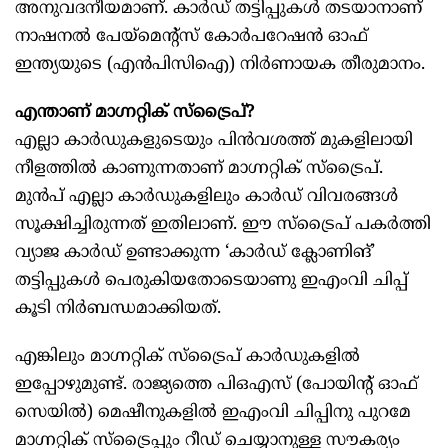
അനുവദനീയമാണ്. കാർഡ് തട്ടിപ്പുകൾ തടയാനാണ്
നാഷനൽ പേയ്മെന്റ്സ് കോർപറേഷൻ ഓഫ്
ഇന്ത്യയുടെ (എൻപിസിഐ) നിർണായക തീരുമാനം.
എന്താണ് മാഗ്നറ്റിക് സ്ട്രൈപ്?
എല്ലാ കാർഡുകളുടെയും പിൻവശത്ത് മുകളിലായി
നീളത്തിൽ കാണുന്നതാണ് മാഗ്നറ്റിക് സ്ട്രൈപ്.
മുൻപ് എല്ലാ കാർഡുകളിലും കാർഡ് വിവരങ്ങൾ
സൂക്ഷിച്ചിരുന്നത് ഇതിലാണ്. ഈ സ്ട്രൈപ് പകർത്തി
വ്യാജ കാർഡ് ഉണ്ടാക്കുന്ന ‘കാർഡ് ക്ലോണിങ്’
തട്ടിപ്പുകൾ പെരുകിയതോടെയാണു ഇഎംവി ചിപ്പ്
കൂടി നിർബന്ധമാക്കിയത്.
എങ്കിലും മാഗ്നറ്റിക് സ്ട്രൈപ് കാർഡുകളിൽ
ഇപ്പോഴുമുണ്ട്. രാജ്യത്തെ പിഒഎസ് (പോയിന്റ് ഓഫ്
സെയിൽ) മെഷീനുകളിൽ ഇഎംവി ചിപ്പിനു പുറമേ
മാഗ്നറ്റിക് സ്ട്രൈപ്പും റീഡ് ചെയ്യാനുള്ള സൗകര്യം