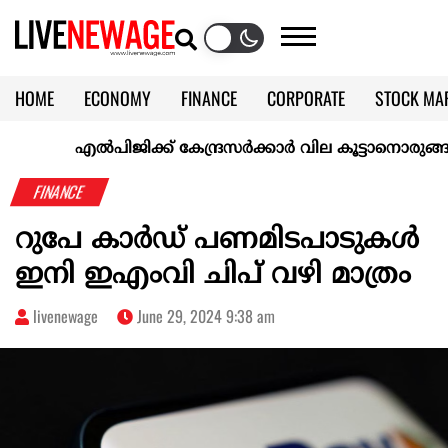
HOME
ECONOMY
FINANCE
CORPORATE
STOCK MA
CALENDAR
KERALA @70
എല്‍പിജിക്ക് കേന്ദ്രസർക്കാർ വില കൂട്ടാനൊരുങ്ങുന്നുവെന്
FINANCE
റുപേ കാർഡ് പണമിടപാടുകൾ
ഇനി ഇഎംവി ചിപ് വഴി മാത്രം
livenewage
June 29, 2024 9:38 am