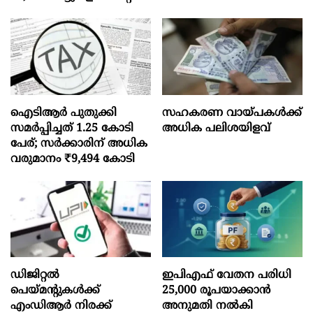
ഐടിആര്‍ പുതുക്കി
സഹകരണ വായ്പകള്‍ക്ക്
സമർപ്പിച്ചത് 1.25 കോടി
അധിക പലിശയിളവ്
പേര്; സർക്കാരിന് അധിക
വരുമാനം ₹9,494 കോടി
ഡിജിറ്റൽ
ഇപിഎഫ് വേതന പരിധി
പെയ്മന്റുകൾക്ക്
25,000 രൂപയാക്കാൻ
എംഡിആർ നിരക്ക്
അനുമതി നൽകി