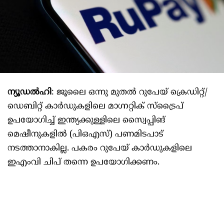
ന്യൂഡൽഹി
: ജൂലൈ ഒന്നു മുതൽ റുപേയ് ക്രെഡിറ്റ്/
ഡെബിറ്റ് കാർഡുകളിലെ മാഗ്നറ്റിക് സ്ട്രൈപ്
ഉപയോഗിച്ച് ഇന്ത്യക്കുള്ളിലെ സ്വൈപ്പിങ്
മെഷീനുകളിൽ (പിഒഎസ്) പണമിടപാട്
നടത്താനാകില്ല. പകരം റുപേയ് കാർഡുകളിലെ
ഇഎംവി ചിപ് തന്നെ ഉപയോഗിക്കണം.