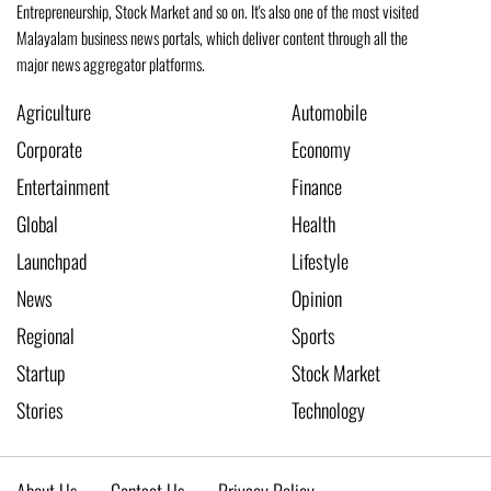
Entrepreneurship, Stock Market and so on. It's also one of the most visited
Malayalam business news portals, which deliver content through all the
major news aggregator platforms.
Agriculture
Automobile
Corporate
Economy
Entertainment
Finance
Global
Health
Launchpad
Lifestyle
News
Opinion
Regional
Sports
Startup
Stock Market
Stories
Technology
About Us
Contact Us
Privacy Policy