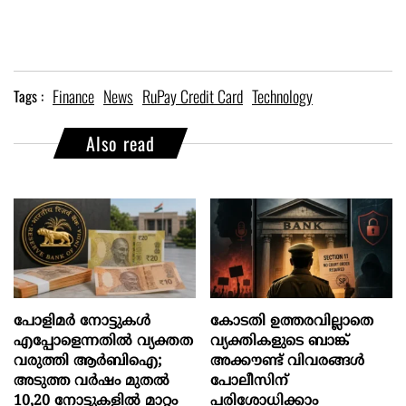
Finance
News
RuPay Credit Card
Technology
Tags :
Also read
പോളിമർ നോട്ടുകൾ
കോടതി ഉത്തരവില്ലാതെ
എപ്പോളെന്നതിൽ വ്യക്തത
വ്യക്തികളുടെ ബാങ്ക്
വരുത്തി ആർബിഐ;
അക്കൗണ്ട് വിവരങ്ങൾ
അടുത്ത വർഷം മുതൽ
പോലീസിന്
10,20 നോട്ടുകളിൽ മാറ്റം
പരിശോധിക്കാം