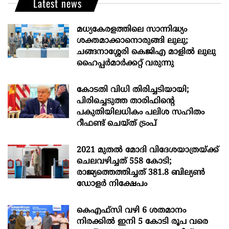
Latest news
മധ്യകേരളത്തിലെ സാന്നിദ്ധ്യം
ശക്തമാക്കാനൊരുങ്ങി ലുലു;
ചങ്ങനാശ്ശേരി കെജിഎ മാളിൽ ലുലു
ഹൈപ്പർമാർക്കറ്റ് വരുന്നു
കോടതി വിധി തിരിച്ചടിയായി;
പിരിച്ചെടുത്ത താരിഫിന്‍റെ
പകുതിയിലധികം പലിശ സഹിതം
റീഫണ്ട് ചെയ്ത് ട്രംപ്
2021 മുതൽ മോദി വിദേശയാത്രയ്ക്ക്
ചെലവഴിച്ചത് 558 കോടി;
രാജ്യത്തെത്തിച്ചത് 381.8 ബില്യൺ
ഡോളർ നിക്ഷേപം
കെഎഫ്സി വഴി 6 ശതമാനം
നിരക്കിൽ ഇനി 5 കോടി രൂപ വരെ