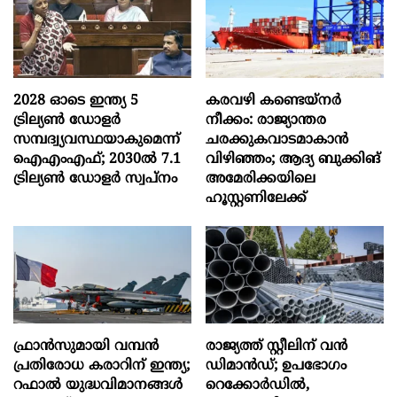
2028 ഓടെ ഇന്ത്യ 5
കരവഴി കണ്ടെയ്നർ
ട്രില്യണ്‍ ഡോളര്‍
നീക്കം: രാജ്യാന്തര
സമ്പദ്വ്യവസ്ഥയാകുമെന്ന്
ചരക്കുകവാടമാകാൻ
ഐഎംഎഫ്; 2030ല്‍ 7.1
വിഴിഞ്ഞം; ആദ്യ ബുക്കിങ്
ട്രില്യണ്‍ ഡോളര്‍ സ്വപ്നം
അമേരിക്കയിലെ
ഹൂസ്റ്റണിലേക്ക്
ഫ്രാൻസുമായി വമ്പന്‍
രാജ്യത്ത് സ്റ്റീലിന് വൻ
പ്രതിരോധ കരാറിന് ഇന്ത്യ;
ഡിമാൻഡ്; ഉപഭോഗം
റഫാല്‍ യുദ്ധവിമാനങ്ങള്‍
റെക്കോർഡിൽ,