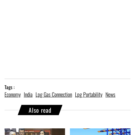
Tags :
Economy
India
Lpg Gas Connection
Lpg Portability
News
Also read