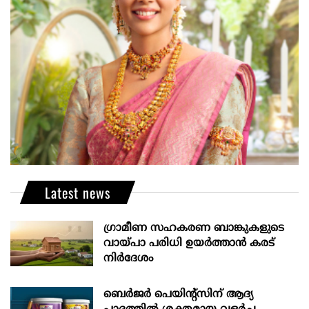
Latest news
ഗ്രാമീണ സഹകരണ ബാങ്കുകളുടെ
വായ്പാ പരിധി ഉയർത്താൻ കരട്
നിർദേശം
ബെർജർ പെയിന്റ്സിന് ആദ്യ