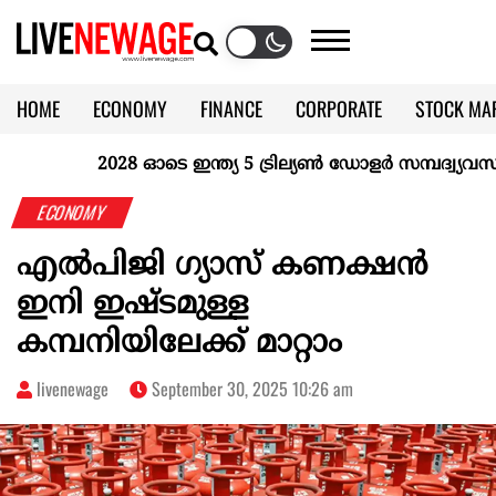
HOME
ECONOMY
FINANCE
CORPORATE
STOCK MA
CALENDAR
KERALA @70
2028 ഓടെ ഇന്ത്യ 5 ട്രില്യണ്‍ ഡോളര്‍ സമ്പദ്വ്യവസ്ഥയ
ECONOMY
എൽപിജി ഗ്യാസ് കണക്ഷൻ
ഇനി ഇഷ്ടമുള്ള
കമ്പനിയിലേക്ക് മാറ്റാം
livenewage
September 30, 2025 10:26 am