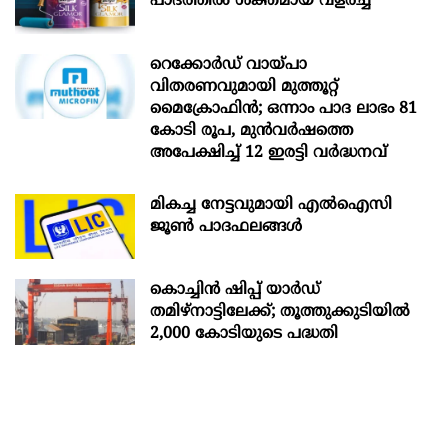
പാദത്തിൽ ശക്തമായ വളർച്ച
റെക്കോർഡ് വായ്പാ
വിതരണവുമായി മുത്തൂറ്റ്
മൈക്രോഫിൻ; ഒന്നാം പാദ ലാഭം 81
കോടി രൂപ, മുൻവർഷത്തെ
അപേക്ഷിച്ച് 12 ഇരട്ടി വർദ്ധനവ്
മികച്ച നേട്ടവുമായി എൽഐസി
ജൂൺ പാദഫലങ്ങൾ
കൊച്ചിന്‍ ഷിപ്പ് യാർഡ്
തമിഴ്നാട്ടിലേക്ക്; തൂത്തുക്കുടിയിൽ
2,000 കോടിയുടെ പദ്ധതി