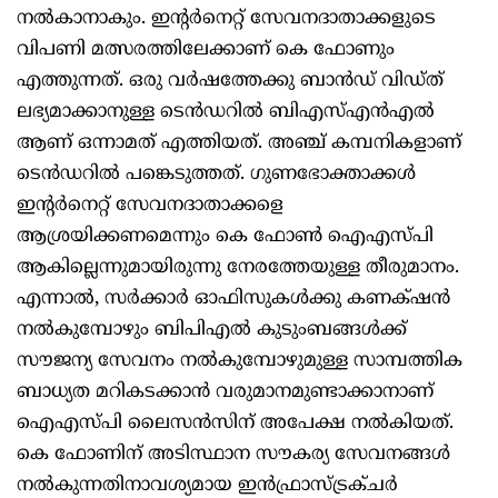
നൽകാനാകും. ഇന്റർനെറ്റ് സേവനദാതാക്കളുടെ
വിപണി മത്സരത്തിലേക്കാണ് കെ ഫോണും
എത്തുന്നത്. ഒരു വർഷത്തേക്കു ബാൻഡ് വിഡ്ത്
ലഭ്യമാക്കാനുള്ള ടെൻഡറിൽ ബിഎസ്എൻഎൽ
ആണ് ഒന്നാമത് എത്തിയത്. അഞ്ച് കമ്പനികളാണ്
ടെൻഡറിൽ പങ്കെടുത്തത്. ഗുണഭോക്താക്കൾ
ഇന്റർനെറ്റ് സേവനദാതാക്കളെ
ആശ്രയിക്കണമെന്നും കെ ഫോൺ ഐഎസ്പി
ആകില്ലെന്നുമായിരുന്നു നേരത്തേയുള്ള തീരുമാനം.
എന്നാൽ, സർക്കാർ ഓഫിസുകൾക്കു കണക്‌ഷൻ
നൽകുമ്പോഴും ബിപിഎൽ കുടുംബങ്ങൾക്ക്
സൗജന്യ സേവനം നൽകുമ്പോഴുമുള്ള സാമ്പത്തിക
ബാധ്യത മറികടക്കാൻ വരുമാനമുണ്ടാക്കാനാണ്
ഐഎസ്പി ലൈസൻസിന് അപേക്ഷ നൽകിയത്.
കെ ഫോണിന് അടിസ്ഥാന സൗകര്യ സേവനങ്ങൾ
നൽകുന്നതിനാവശ്യമായ ഇൻഫ്രാസ്ട്രക്ചർ