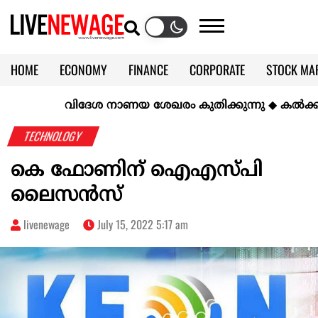
HOME
ECONOMY
FINANCE
CORPORATE
STOCK MA
CALENDAR
KERALA @70
വിദേശ നാണയ ശേഖരം കുതിക്കുന്നു
◆
കല്‍ക്കരിയില
TECHNOLOGY
കെ ഫോണിന് ഐഎസ്പി
ലൈസൻസ്
livenewage
July 15, 2022 5:17 am