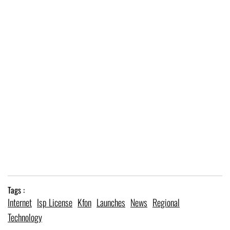
Tags :
Internet
Isp License
Kfon
Launches
News
Regional
Technology