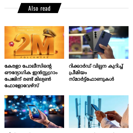
Also read
കേരളാ പോലീസിന്‍റെ
റിക്കാർഡ് വില്പന കുറിച്ച്
ഔദ്യോഗിക ഇന്‍സ്റ്റഗ്രാം
പ്രീമിയം
പേജിന് രണ്ട് മില്യണ്‍
സ്മാർട്ട്ഫോണുകൾ
ഫോളോവേഴ്സ്