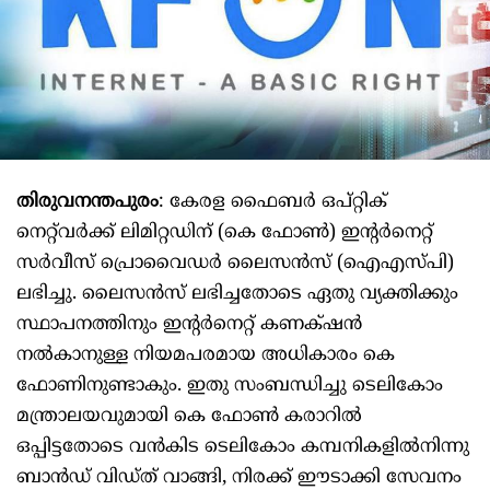
തിരുവനന്തപുരം
: കേരള ഫൈബർ ഒപ്റ്റിക്
നെറ്റ്‌വർക്ക് ലിമിറ്റഡിന് (കെ ഫോൺ) ഇന്റർനെറ്റ്
സർവീസ് പ്രൊവൈഡർ ലൈസൻസ് (ഐഎസ്പി)
ലഭിച്ചു. ലൈസൻസ് ലഭിച്ചതോടെ ഏതു വ്യക്തിക്കും
സ്ഥാപനത്തിനും ഇന്റർനെറ്റ് കണക്‌ഷൻ
നൽകാനുള്ള നിയമപരമായ അധികാരം കെ
ഫോണിനുണ്ടാകും. ഇതു സംബന്ധിച്ചു ടെലികോം
മന്ത്രാലയവുമായി കെ ഫോൺ കരാറിൽ
ഒപ്പിട്ടതോടെ വൻകിട ടെലികോം കമ്പനികളിൽനിന്നു
ബാന്‍ഡ് വിഡ്ത് വാങ്ങി, നിരക്ക് ഈടാക്കി സേവനം