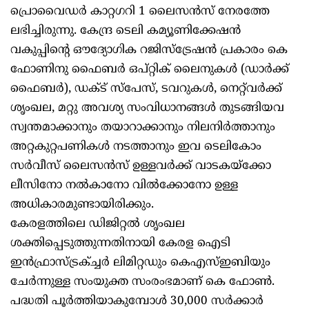
പ്രൊവൈഡർ കാറ്റഗറി 1 ലൈസൻസ് നേരത്തേ
ലഭിച്ചിരുന്നു. കേന്ദ്ര ടെലി കമ്യൂണിക്കേഷൻ
വകുപ്പിന്റെ ഔദ്യോഗിക റജിസ്ട്രേഷൻ പ്രകാരം കെ
ഫോണിനു ഫൈബർ ഒപ്റ്റിക് ലൈനുകൾ (ഡാർക്ക്
ഫൈബർ), ഡക്ട് സ്പേസ്, ടവറുകൾ, നെറ്റ്‌വർക്ക്
ശൃംഖല, മറ്റു അവശ്യ സംവിധാനങ്ങൾ തുടങ്ങിയവ
സ്വന്തമാക്കാനും തയാറാക്കാനും നിലനിർത്താനും
അറ്റകുറ്റപണികൾ നടത്താനും ഇവ ടെലികോം
സർവീസ് ലൈസൻസ് ഉള്ളവർക്ക് വാടകയ്‌ക്കോ
ലീസിനോ നൽകാനോ വിൽക്കോനോ ഉള്ള
അധികാരമുണ്ടായിരിക്കും.
കേരളത്തിലെ ഡിജിറ്റൽ ശൃംഖല
ശക്തിപ്പെടുത്തുന്നതിനായി കേരള ഐടി
ഇൻഫ്രാസ്ട്രക്ച്ചർ ലിമിറ്റഡും കെഎസ്ഇബിയും
ചേർന്നുള്ള സംയുക്ത സംരംഭമാണ് കെ ഫോൺ.
പദ്ധതി പൂർ‌ത്തിയാകുമ്പോൾ 30,000 സർക്കാർ