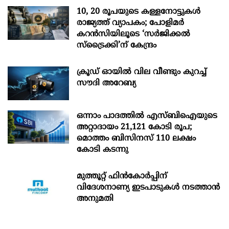
10, 20 രൂപയുടെ കള്ളനോട്ടുകൾ
രാജ്യത്ത് വ്യാപകം; പോളിമർ
കറൻസിയിലൂടെ ‘സർജിക്കൽ
സ്ട്രെെക്കി’ന് കേന്ദ്രം
ക്രൂഡ് ഓയിൽ വില വീണ്ടും കുറച്ച്
സൗദി അറേബ്യ
ഒന്നാം പാദത്തിൽ എസ്ബിഐയുടെ
അറ്റാദായം 21,121 കോടി രൂപ;
മൊത്തം ബിസിനസ് 110 ലക്ഷം
കോടി കടന്നു
മുത്തൂറ്റ് ഫിൻകോർപ്പിന്
വിദേശനാണ്യ ഇടപാടുകൾ നടത്താൻ
അനുമതി