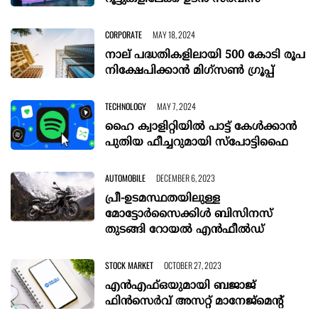
CORPORATE
MAY 18, 2024
നാല് പദ്ധതികളിലായി 500 കോടി രൂപ
നിക്ഷേപിക്കാന്‍ മിഗ്സണ്‍ ഗ്രൂപ്പ്
TECHNOLOGY
MAY 7, 2024
ഹൈ ക്വാളിറ്റിയില്‍ പാട്ട് കേള്‍ക്കാൻ
പുതിയ ഫീച്ചറുമായി സ്പോട്ടിഫൈ
AUTOMOBILE
DECEMBER 6, 2023
പ്രീ-ഉടമസ്ഥതയിലുള്ള
മോട്ടോർസൈക്കിൾ ബിസിനസ്
തുടങ്ങി റോയൽ എൻഫീൽഡ്
STOCK MARKET
OCTOBER 27, 2023
എന്‍എഫ്ഒയുമായി ബജാജ്
ഫിന്‍സെര്‍വ് അസറ്റ് മാനേജ്‌മെന്റ്