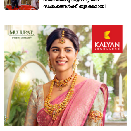
സിയാലിന്റെ ആറ് പുതിയ
സംരംഭങ്ങള്‍ക്ക് തുടക്കമായി