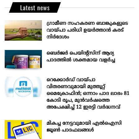
Latest news
ഗ്രാമീണ സഹകരണ ബാങ്കുകളുടെ
വായ്പാ പരിധി ഉയർത്താൻ കരട്
നിർദേശം
ബെർജർ പെയിന്റ്സിന് ആദ്യ
പാദത്തിൽ ശക്തമായ വളർച്ച
റെക്കോർഡ് വായ്പാ
വിതരണവുമായി മുത്തൂറ്റ്
മൈക്രോഫിൻ; ഒന്നാം പാദ ലാഭം 81
കോടി രൂപ, മുൻവർഷത്തെ
അപേക്ഷിച്ച് 12 ഇരട്ടി വർദ്ധനവ്
മികച്ച നേട്ടവുമായി എൽഐസി
ജൂൺ പാദഫലങ്ങൾ