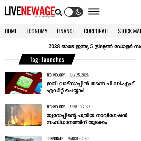
HOME
ECONOMY
FINANCE
CORPORATE
STOCK MA
CALENDAR
KERALA @70
2028 ഓടെ ഇന്ത്യ 5 ട്രില്യണ്‍ ഡോളര്‍ സമ്പ
Tag: launches
TECHNOLOGY
JULY 25, 2026
ഇനി വാട്സാപ്പിൽ തന്നെ പി.ഡി.എഫ്
എഡിറ്റ് ചെയ്യാം!
TECHNOLOGY
APRIL 10, 2026
യൂറോപ്പിന്‍റെ പുതിയ നാവിഗേഷൻ
സംവിധാനത്തിന് തുടക്കം
CORPORATE
MARCH 9, 2026