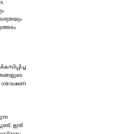
ടെ
യം
ലഭ്യതയും
ഇത്തരം
സിപ്പിച്ച
തങ്ങളുടെ
പോൾ, ഗവേഷണ
ന്ന
്ട്. ഇത്