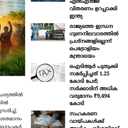
എൽഎൻജി
വിതരണം ഉറപ്പാക്കി
ഇന്ത്യ
രാജ്യത്തെ ഇന്ധന
ഗുണനിലവാരത്തില്‍
പ്രശ്‌നങ്ങളില്ലെന്ന്
പെട്രോളിയം
മന്ത്രാലയം
ഐടിആര്‍ പുതുക്കി
സമർപ്പിച്ചത് 1.25
കോടി പേര്;
സർക്കാരിന് അധിക
ചര്യത്തിൽ
വരുമാനം ₹9,494
യിൽ
കോടി
രിച്ച്,
സഹകരണ
 ശതമാനം
വായ്പകള്‍ക്ക്
അധ്യാപകർ