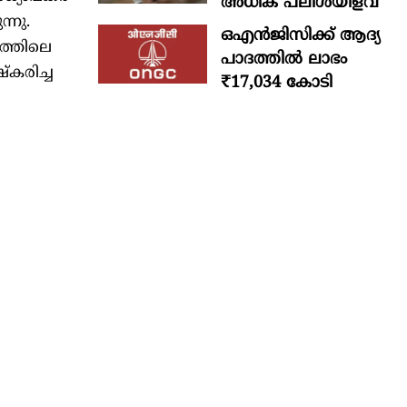
അധിക പലിശയിളവ്
്നു.
ഒഎന്‍ജിസിക്ക് ആദ്യ
ത്തിലെ
പാദത്തില്‍ ലാഭം
്കരിച്ച
₹17,034 കോടി