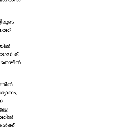
ാഗ്ദാനം
ിലൂടെ
ത്ത്
ിയിൽ
രിയോഡിക്
െ തൊഴിൽ
ത്തിൽ
ാഭ്യാസം,
ന
ള്ള
ത്തിൽ
കൾക്ക്