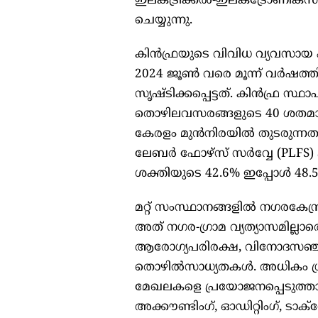
ഇലക്ട്രിക്കൽ-ഇലക്ട്രോണിക്
ചെയ്യുന്നു.
കിൻഫ്രയുടെ വിവിധ വ്യവസായ പ
2024 ജൂൺ വരെ മൂന്ന് വർഷത്ത
സൃഷ്ടിക്കപ്പെട്ടത്. കിൻഫ്ര സ്
തൊഴിലവസരങ്ങളുടെ 40 ശതമാ
കേരളം മുൻനിരയിൽ തുടരുന്നതായി
ലേബർ ഫോഴ്സ് സർവ്വേ (PLFS
ശക്തിയുടെ 42.6% ഇപ്പോൾ 48.
മറ്റ് സംസ്ഥാനങ്ങളിൽ നഗരകേന
അത് നഗര-ഗ്രാമ വ്യത്യാസമില്ലാതെ 
ആരോഗ്യപരിരക്ഷ, വിനോദസഞ്ച
തൊഴിൽസാധ്യതകൾ. അധികം ശ്രദ
മേഖലകളെ പ്രയോജനപ്പെടുത്താന
അക്കൗണ്ടിംഗ്, ഓഡിറ്റിംഗ്, ട