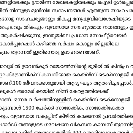
്ങളിലേക്കും ഗ്രാമീണ മേഖലകളിലേക്കും ഐടി ഉൾപ്പെ
ൽ നിന്നുള്ള മുൻനിര സ്ഥാപനങ്ങൾ എത്തുന്ന സാഹചര്
ആഗോള സാഹചര്യങ്ങളും മികച്ച മനുഷ്യവിഭവശേഷിയുടെ 
നച്ചെലവും തികച്ചും വ്യവസായ സൗഹൃദമായ നയങ്ങളും 
ആകർഷിക്കുന്നു. ഇന്ത്യയിലെ പ്രധാന സോഫ്റ്റ്‌വെയർ
ോർപ്പറേഷൻ കഴിഞ്ഞ വർഷം കൊല്ലം ജില്ലയിലെ
ന്ദ്രം തുറന്നത് ഇതിനൊരു ഉദാഹരണമാണ്.
ാവൂരിൽ ട്രാവൻകൂർ റയോൺസിന്റെ ഭൂമിയിൽ കിൻഫ്ര വിക
ക്ട്രോണിക്സ് കമ്പനിയായ കെയ്ൻസ് ടെക്നോളജി 
കയാണ്.100 ജീവനക്കാരുമായി ആദ്യ ഘട്ടം ആരംഭിച്ചപ്
ുകൾ അമേരിക്കയിൽ നിന്ന് കേരളത്തിലേക്ക്
േയമാണ്. ഒന്നര വർഷത്തിനുള്ളിൽ കെയ്ൻസ് ടെക്നോളജി
കുമ്പോൾ 1500 പേർക്ക് സാങ്കേതിക, സാങ്കേതികേതര
ം. വ്യവസായ വകുപ്പിന് കീഴിൽ കാക്കനാട് പ്രവർത്തിക്കു
ഗാർഡ് തങ്ങളുടെ ഗവേഷണ വികസന കാമ്പസ് തുറന്നിട്ടുണ