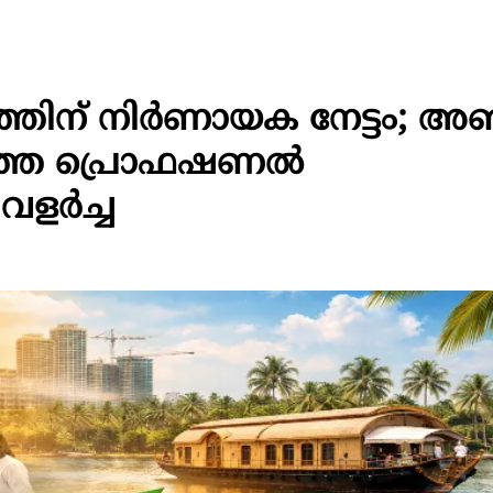
ിന് നിർണായക നേട്ടം; അഞ
ത്തെ പ്രൊഫഷണൽ
വളർച്ച