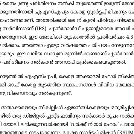
് നൈപുണ്യ പരിശീലനം നൽകി സ്വദേശത്ത് ഇരുന്ന് ജോ
കുന്നതിനായി എഎസ്എപും കേരള സ്റ്റാർട്ടപ്പ് മിഷനും ചേ
 ഉദാഹരണമാണ്. അമേരിക്കയിലെ നികുതി പിരിവും നിയമങ
വന്യൂ സർവീസാണ് (IRS). എൻറോൾഡ് ഏജന്റുമാരെ അവർ പ
ടെത്തുന്നത്. ഈ ജോലിക്ക് തുടക്കത്തിൽ പ്രതിവർഷം 4.5
ലഭിക്കാം. അഞ്ചോ എട്ടോ വർഷത്തെ പരിചയം നേടുന്
 ഉയരും. ഈ വലിയ സാധ്യത മുന്നിൽക്കണ്ടാണ് എൻറോൾ
മായ പരിശീലനം നൽകാൻ അസാപ് മുൻകൈയെടുത്തത്.
നോട്ടത്തിൽ എഎസ്എപി, കേരള അക്കാദമി ഫോർ സ്കി
ി ഓഫ് കേരള തുടങ്ങിയ സ്ഥാപനങ്ങൾ വിവിധ മേഖല
 വികസനവും നൽകുന്നുണ്ട്.
ാക്കളെയും സ്കില്ലിംഗ് ഏജൻസികളെയും ഒരുമിപ്പിക്ക
ിൽ ഒരു ഡിജിറ്റൽ പ്ലാറ്റ്‌ഫോമിനും സർക്കാർ രൂപം നൽകിയി
ജോലി ലഭിക്കുന്നവർക്കായി ‘വർക്ക് നിയർ ഹോം’ പദ്ധ
തത്തോടെ നടപ്പാക്കുന്നു. കേരള സ്റ്റാർട്ടപ്പ് മിഷൻ (KSUM