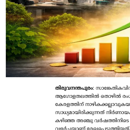
തിരുവനന്തപുരം
: സാങ്കേതികവി
ആഗോളതലത്തിൽ തൊഴിൽ രംഗത്ത് 
കേരളത്തിന് നാഴികക്കല്ലാവ
സാധ്യമായിരിക്കുന്നത് നിർണായക ന
കഴിഞ്ഞ അഞ്ചു വർഷത്തിനിട
വളർച്ചയാണ് രേഖപ്പെടുത്തിയത്