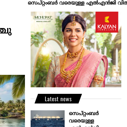
സെപ്റ്റംബർ വരെയുള്ള എൽഎൻജി വിതരണം ഉറപ്പാ
്ചു
Latest news
സെപ്റ്റംബർ
വരെയുള്ള