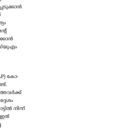
്പടുക്കാൻ
്
്യം
്റ്
ക്കാൻ
്‌യുഎം
AP) കോ-
ട്.
 അവർക്ക്
ദ്ദേശം
ടിൽ നിന്ന്
 ഇത്
ച