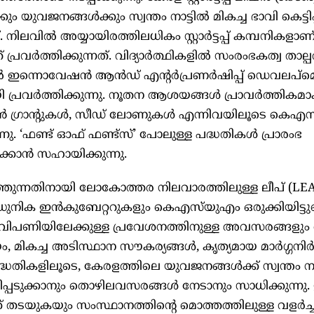
ം യുവജനങ്ങൾക്കും സ്വന്തം നാട്ടിൽ മികച്ച ഭാവി കെട്ടിപ
. നിലവിൽ അയ്യായിരത്തിലധികം സ്റ്റാർട്ടപ്പ് കമ്പനികളാണ
പ്രവർത്തിക്കുന്നത്. വിദ്യാർത്ഥികളിൽ സംരംഭകത്വ താല്പര
 ഇന്നൊവേഷൻ ആൻഡ് എന്റർപ്രണർഷിപ്പ് ഡെവലപ്‌മെന
 പ്രവർത്തിക്കുന്നു. നൂതന ആശയങ്ങൾ പ്രാവർത്തികമാ
ഷൻ ഗ്രാന്റുകൾ, സീഡ് ലോണുകൾ എന്നിവയിലൂടെ കെഎസ
ന്നു. ‘ഫണ്ട് ഓഫ് ഫണ്ട്സ്’ പോലുള്ള പദ്ധതികൾ പ്രാരംഭ
യമാക്കാൻ സഹായിക്കുന്നു.
്തുന്നതിനായി ലോകോത്തര നിലവാരത്തിലുള്ള ലീപ് (LE
ുനിക ഇൻകുബേറ്ററുകളും കെഎസ്‌യുഎം ഒരുക്കിയിട്ടുണ്
ള വിപണിയിലേക്കുള്ള പ്രവേശനത്തിനുള്ള അവസരങ്ങളും
ം, മികച്ച അടിസ്ഥാന സൗകര്യങ്ങൾ, കൃത്യമായ മാർഗ്ഗനിർ
തികളിലൂടെ, കേരളത്തിലെ യുവജനങ്ങൾക്ക് സ്വന്തം നാട്
്പടുക്കാനും തൊഴിലവസരങ്ങൾ നേടാനും സാധിക്കുന്നു.
 തടയുകയും സംസ്ഥാനത്തിന്റെ മൊത്തത്തിലുള്ള വളർച്