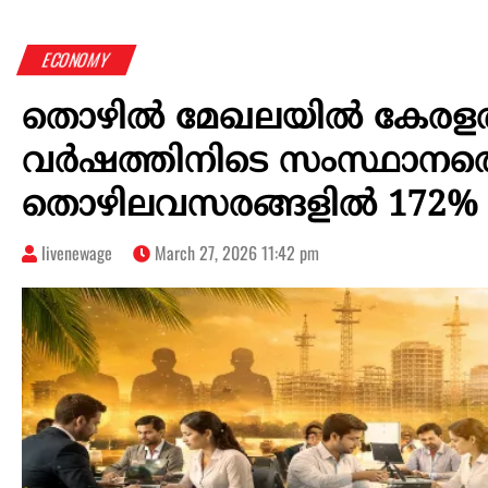
ECONOMY
തൊഴിൽ മേഖലയിൽ കേരളത്ത
വർഷത്തിനിടെ സംസ്ഥാന
തൊഴിലവസരങ്ങളിൽ 172% 
livenewage
March 27, 2026 11:42 pm