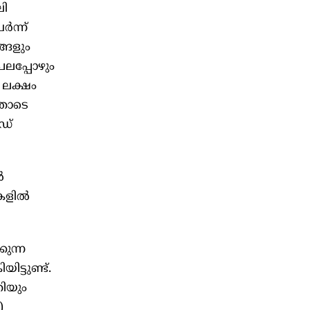
ലി
ർന്ന്
്ങളും
ലപ്പോഴും
 ലക്ഷം
നതോടെ
ഡ്
ൽ
കളിൽ
ുന്ന
ട്ടുണ്ട്.
തിയും
)