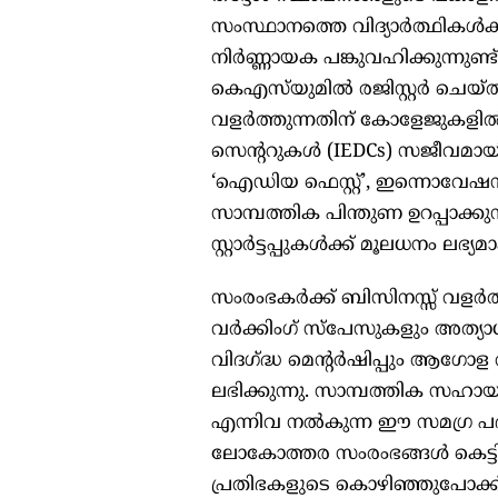
സംസ്ഥാനത്തെ വിദ്യാർത്ഥികൾക്കു
നിർണ്ണായക പങ്കുവഹിക്കുന്നുണ്ട്
കെഎസ്‌യുമിൽ രജിസ്റ്റർ ചെയ്ത് 
വളർത്തുന്നതിന് കോളേജുകളിൽ
സെന്ററുകൾ (IEDCs) സജീവമായി
‘ഐഡിയ ഫെസ്റ്റ്’, ഇന്നൊവേ
സാമ്പത്തിക പിന്തുണ ഉറപ്പാക്കു
സ്റ്റാർട്ടപ്പുകൾക്ക് മൂലധനം ലഭ്
സംരംഭകർക്ക് ബിസിനസ്സ് വളർത
വർക്കിംഗ് സ്പേസുകളും അത്യാധ
വിദഗ്ദ്ധ മെന്റർഷിപ്പും ആഗോ
ലഭിക്കുന്നു. സാമ്പത്തിക സഹായ
എന്നിവ നൽകുന്ന ഈ സമഗ്ര പദ്ധ
ലോകോത്തര സംരംഭങ്ങൾ കെട്ടിപ
പ്രതിഭകളുടെ കൊഴിഞ്ഞുപോക്ക്