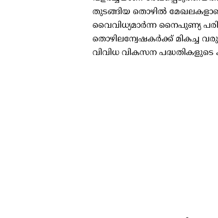
തുടങ്ങിയ തൊഴിൽ മേഖലകളാണ് ഇതിൽ 
വൈവിധ്യമാർന്ന നൈപുണ്യ പരി
തൊഴിലന്വേഷകർക്ക് മികച്ച വരുമ
വിവിധ വികസന പദ്ധതികളുടെ ക