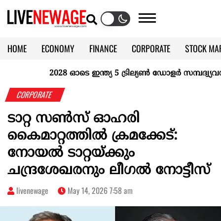
HOME
ECONOMY
FINANCE
CORPORATE
STOCK MA
CALENDAR
KERALA @70
2028 ഓടെ ഇന്ത്യ 5 ട്രില്യണ്‍ ഡോളര്‍ സമ്പദ്വ്യവസ്
CORPORATE
ടാറ്റ സൺസ് ഓഹരി
കൈമാറ്റത്തിൽ ക്രമക്കേട്:
നോയൽ ടാറ്റയ്ക്കും
ചന്ദ്രശേഖരനും ലീഗൽ നോട്ടീസ്
livenewage
May 14, 2026 7:58 am