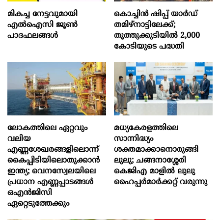
മികച്ച നേട്ടവുമായി
കൊച്ചിന്‍ ഷിപ്പ് യാർഡ്
എൽഐസി ജൂൺ
തമിഴ്നാട്ടിലേക്ക്;
പാദഫലങ്ങൾ
തൂത്തുക്കുടിയിൽ 2,000
കോടിയുടെ പദ്ധതി
ലോകത്തിലെ ഏറ്റവും
മധ്യകേരളത്തിലെ
വലിയ
സാന്നിദ്ധ്യം
എണ്ണശേഖരങ്ങളിലൊന്ന്
ശക്തമാക്കാനൊരുങ്ങി
കൈപ്പിടിയിലൊതുക്കാന്‍
ലുലു; ചങ്ങനാശ്ശേരി
ഇന്ത്യ; വെനസ്വേലയിലെ
കെജിഎ മാളിൽ ലുലു
പ്രധാന എണ്ണപ്പാടങ്ങള്‍
ഹൈപ്പർമാർക്കറ്റ് വരുന്നു
ഒഎന്‍ജിസി
ഏറ്റെടുത്തേക്കും