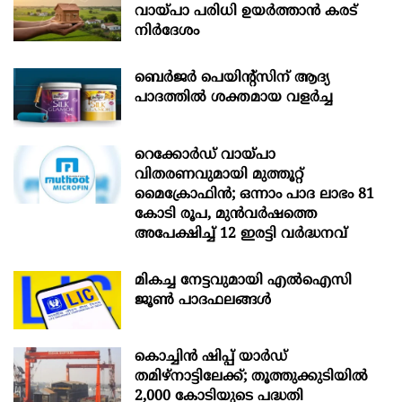
വായ്പാ പരിധി ഉയർത്താൻ കരട്
നിർദേശം
ബെർജർ പെയിന്റ്സിന് ആദ്യ
പാദത്തിൽ ശക്തമായ വളർച്ച
റെക്കോർഡ് വായ്പാ
വിതരണവുമായി മുത്തൂറ്റ്
മൈക്രോഫിൻ; ഒന്നാം പാദ ലാഭം 81
കോടി രൂപ, മുൻവർഷത്തെ
അപേക്ഷിച്ച് 12 ഇരട്ടി വർദ്ധനവ്
മികച്ച നേട്ടവുമായി എൽഐസി
ജൂൺ പാദഫലങ്ങൾ
കൊച്ചിന്‍ ഷിപ്പ് യാർഡ്
തമിഴ്നാട്ടിലേക്ക്; തൂത്തുക്കുടിയിൽ
2,000 കോടിയുടെ പദ്ധതി