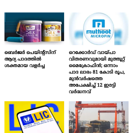
ബെർജർ പെയിന്റ്സിന്
റെക്കോർഡ് വായ്പാ
ആദ്യ പാദത്തിൽ
വിതരണവുമായി മുത്തൂറ്റ്
ശക്തമായ വളർച്ച
മൈക്രോഫിൻ; ഒന്നാം
പാദ ലാഭം 81 കോടി രൂപ,
മുൻവർഷത്തെ
അപേക്ഷിച്ച് 12 ഇരട്ടി
വർദ്ധനവ്