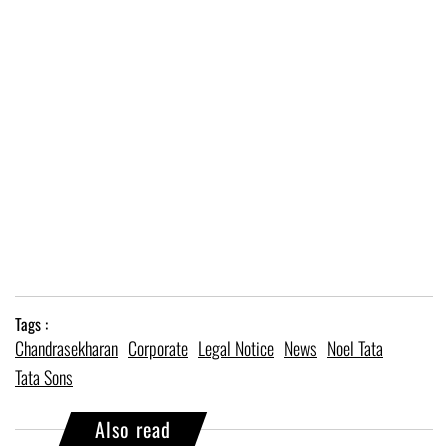
Tags :
Chandrasekharan
Corporate
Legal Notice
News
Noel Tata
Tata Sons
Also read