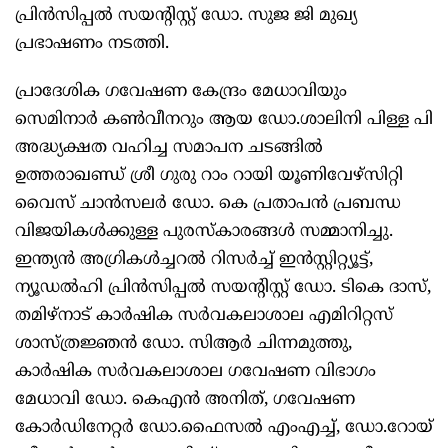
പ്രിൻസിപ്പൽ സയന്റിസ്റ്റ് ഡോ. സുജ ജി മുഖ്യ
പ്രഭാഷണം നടത്തി.
പ്രാദേശിക ഗവേഷണ കേന്ദ്രം മേധാവിയും
സെമിനാർ കൺവീനറും ആയ ഡോ.ശാലിനി പിള്ള പി
അദ്ധ്യക്ഷത വഹിച്ച സമാപന ചടങ്ങിൽ
ഉത്തരാഖണ്ഡ് ശ്രീ ഗുരു റാം റായി യൂണിവേഴ്സിറ്റി
വൈസ് ചാൻസലർ ഡോ. കെ പ്രതാപൻ പ്രബന്ധ
വിജയികൾക്കുള്ള പുരസ്കാരങ്ങൾ സമ്മാനിച്ചു.
ഇന്ത്യൻ അഗ്രികൾച്ചറൽ റിസർച്ച് ഇൻസ്റ്റിറ്റ്യൂട്ട്,
ന്യൂഡൽഹി പ്രിൻസിപ്പൽ സയന്റിസ്റ്റ് ഡോ. ടികെ ദാസ്,
തമിഴ്നാട് കാർഷിക സർവകലാശാല എമിറിറ്റസ്
ശാസ്ത്രജ്ഞൻ ഡോ. സിആർ ചിന്നമുത്തു,
കാർഷിക സർവകലാശാല ഗവേഷണ വിഭാഗം
മേധാവി ഡോ. കെഎൻ അനിത്, ഗവേഷണ
കോർഡിനേറ്റർ ഡോ.ഫൈസൽ എംഎച്ച്, ഡോ.റോയ്