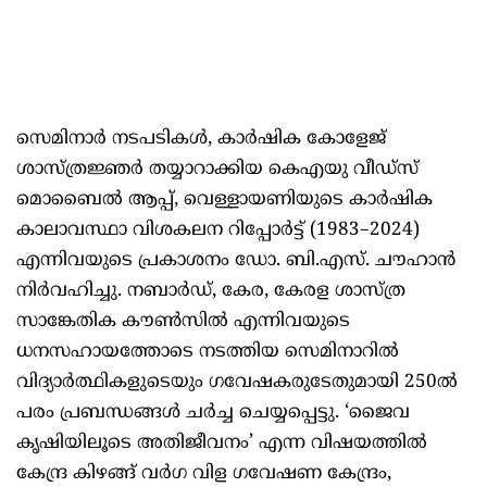
സെമിനാർ നടപടികൾ, കാർഷിക കോളേജ്
ശാസ്ത്രജ്ഞർ തയ്യാറാക്കിയ കെ‌എയു വീഡ്‌സ്
മൊബൈൽ ആപ്പ്, വെള്ളായണിയുടെ കാർഷിക
കാലാവസ്ഥാ വിശകലന റിപ്പോർട്ട് (1983–2024)
എന്നിവയുടെ പ്രകാശനം ഡോ. ബി.എസ്. ചൗഹാൻ
നിർവഹിച്ചു. നബാർഡ്, കേര, കേരള ശാസ്ത്ര
സാങ്കേതിക കൗൺസിൽ എന്നിവയുടെ
ധനസഹായത്തോടെ നടത്തിയ സെമിനാറിൽ
വിദ്യാർത്ഥികളുടെയും ഗവേഷകരുടേതുമായി 250ൽ
പരം പ്രബന്ധങ്ങൾ ചർച്ച ചെയ്യപ്പെട്ടു. ‘ജൈവ
കൃഷിയിലൂടെ അതിജീവനം’ എന്ന വിഷയത്തിൽ
കേന്ദ്ര കിഴങ്ങ് വർഗ വിള ഗവേഷണ കേന്ദ്രം,