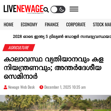
HOME
ECONOMY
FINANCE
CORPORATE
STOCK MA
CALENDAR
KERALA @70
2028 ഓടെ ഇന്ത്യ 5 ട്രില്യണ്‍ ഡോളര്‍ സമ്പദ്വ്യവസ്ഥയാകുമെ
AGRICULTURE
കാലാവസ്ഥ വ്യതിയാനവും കള
നിയന്ത്രണവും; അന്തർദേശീയ
സെമിനാർ
Newage Web Desk
December 1, 2025 10:35 am