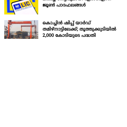
ജൂൺ പാദഫലങ്ങൾ
കൊച്ചിന്‍ ഷിപ്പ് യാർഡ്
തമിഴ്നാട്ടിലേക്ക്; തൂത്തുക്കുടിയിൽ
2,000 കോടിയുടെ പദ്ധതി