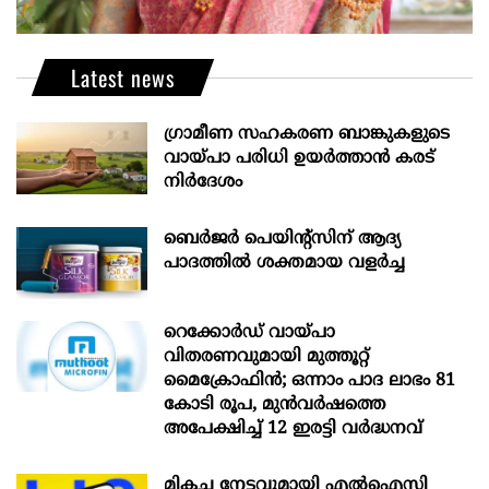
Latest news
ഗ്രാമീണ സഹകരണ ബാങ്കുകളുടെ
വായ്പാ പരിധി ഉയർത്താൻ കരട്
നിർദേശം
ബെർജർ പെയിന്റ്സിന് ആദ്യ
പാദത്തിൽ ശക്തമായ വളർച്ച
റെക്കോർഡ് വായ്പാ
വിതരണവുമായി മുത്തൂറ്റ്
മൈക്രോഫിൻ; ഒന്നാം പാദ ലാഭം 81
കോടി രൂപ, മുൻവർഷത്തെ
അപേക്ഷിച്ച് 12 ഇരട്ടി വർദ്ധനവ്
മികച്ച നേട്ടവുമായി എൽഐസി