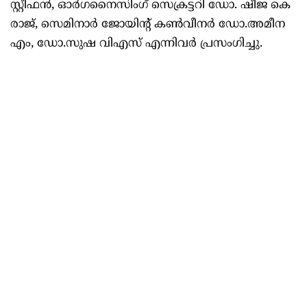
സ്റ്റീഫൻ, ഓർഗനൈസിംഗ് സെക്രട്ടറി ഡോ. ഷീജ കെ
രാജ്, സെമിനാർ ജോയിന്റ് കൺവീനർ ഡോ.അമീന
എം, ഡോ.സുഷ വിഎസ് എന്നിവർ പ്രസംഗിച്ചു.