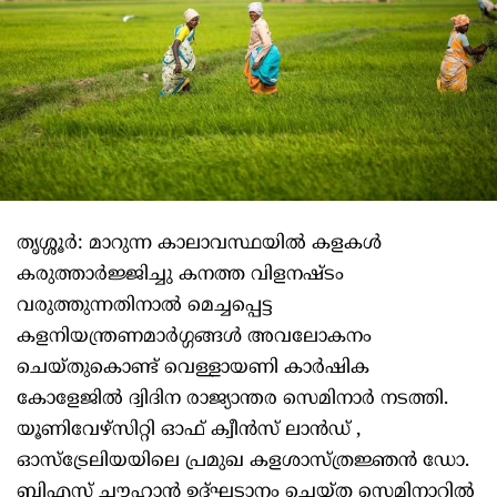
തൃശ്ശൂർ: മാറുന്ന കാലാവസ്ഥയിൽ കളകൾ
കരുത്താർജ്ജിച്ചു കനത്ത വിളനഷ്ടം
വരുത്തുന്നതിനാൽ മെച്ചപ്പെട്ട
കളനിയന്ത്രണമാർഗ്ഗങ്ങൾ അവലോകനം
ചെയ്തുകൊണ്ട് വെള്ളായണി കാർഷിക
കോളേജിൽ ദ്വിദിന രാജ്യാന്തര സെമിനാർ നടത്തി.
യൂണിവേഴ്സിറ്റി ഓഫ് ക്വീൻസ് ലാൻഡ് ,
ഓസ്ട്രേലിയയിലെ പ്രമുഖ കളശാസ്ത്രജ്ഞൻ ഡോ.
ബിഎസ് ചൗഹാൻ ഉദ്ഘടാനം ചെയ്ത സെമിനാറിൽ