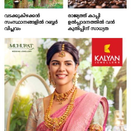
വടക്കുകിഴക്കൻ
രാജ്യത്ത് കാപ്പി
സംസ്ഥാനങ്ങളില്‍ റബ്ബര്‍
ഉല്‍പ്പാദനത്തില്‍ വന്‍
വിപ്ലവം
കുതിപ്പിന് സാധ്യത