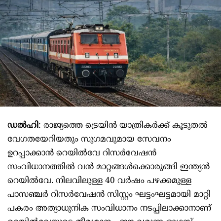
ഡൽഹി
: രാജ്യത്തെ ട്രെയിൻ യാത്രികർക്ക് കൂടുതൽ
വേഗതയേറിയതും സുഗമവുമായ സേവനം
ഉറപ്പാക്കാൻ റെയിൽവേ റിസർവേഷൻ
സംവിധാനത്തിൽ വൻ മാറ്റങ്ങൾക്കൊരുങ്ങി ഇന്ത്യൻ
റെയിൽവേ. നിലവിലുള്ള 40 വർഷം പഴക്കമുള്ള
പാസഞ്ചർ റിസർവേഷൻ സിസ്റ്റം ഘട്ടംഘട്ടമായി മാറ്റി
പകരം അത്യാധുനിക സംവിധാനം നടപ്പിലാക്കാനാണ്