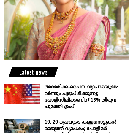
Latest news
അമേരിക്ക-ചൈന വ്യാപാരയുദ്ധം
വീണ്ടും ചൂടുപിടിക്കുന്നു;
പോളിസിലിക്കണിന് 15% തീരുവ
ചുമത്തി ട്രംപ്
10, 20 രൂപയുടെ കള്ളനോട്ടുകൾ
രാജ്യത്ത് വ്യാപകം; പോളിമർ