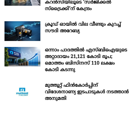
കറൻസിയിലൂടെ ‘സർജിക്കൽ
സ്ട്രെെക്കി’ന് കേന്ദ്രം
ക്രൂഡ് ഓയിൽ വില വീണ്ടും കുറച്ച്
സൗദി അറേബ്യ
ഒന്നാം പാദത്തിൽ എസ്ബിഐയുടെ
അറ്റാദായം 21,121 കോടി രൂപ;
മൊത്തം ബിസിനസ് 110 ലക്ഷം
കോടി കടന്നു
മുത്തൂറ്റ് ഫിൻകോർപ്പിന്
വിദേശനാണ്യ ഇടപാടുകൾ നടത്താൻ
അനുമതി