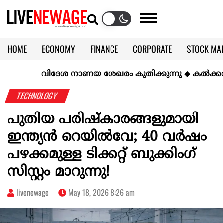
HOME
ECONOMY
FINANCE
CORPORATE
STOCK MA
CALENDAR
KERALA @70
വിദേശ നാണയ ശേഖരം കുതിക്കുന്നു
◆
കല്‍ക്കരിയില്
TECHNOLOGY
പുതിയ പരിഷ്‌കാരങ്ങളുമായി
ഇന്ത്യൻ റെയിൽവേ; 40 വർഷം
പഴക്കമുള്ള ടിക്കറ്റ് ബുക്കിംഗ്
സിസ്റ്റം മാറുന്നു!
livenewage
May 18, 2026 8:26 am