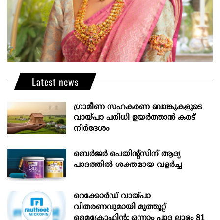
Latest news
ഗ്രാമീണ സഹകരണ ബാങ്കുകളുടെ
വായ്പാ പരിധി ഉയർത്താൻ കരട്
നിർദേശം
ബെർജർ പെയിന്റ്സിന് ആദ്യ
പാദത്തിൽ ശക്തമായ വളർച്ച
റെക്കോർഡ് വായ്പാ
വിതരണവുമായി മുത്തൂറ്റ്
മൈക്രോഫിൻ; ഒന്നാം പാദ ലാഭം 81