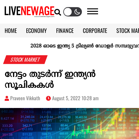
HOME
ECONOMY
FINANCE
CORPORATE
STOCK MA
CALENDAR
KERALA @70
2028 ഓടെ ഇന്ത്യ 5 ട്രില്യണ്‍ ഡോളര്‍ സമ്പദ്വ്യവസ്ഥ
STOCK MARKET
നേട്ടം തുടര്‍ന്ന് ഇന്ത്യന്‍
സൂചികകള്‍
Praveen Vikkath
August 5, 2022 10:28 am