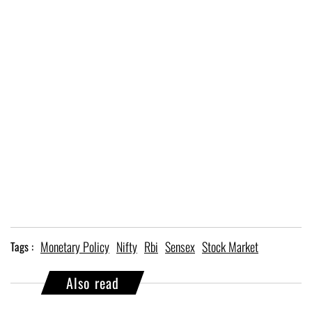
Monetary Policy
Nifty
Rbi
Sensex
Stock Market
Tags :
Also read