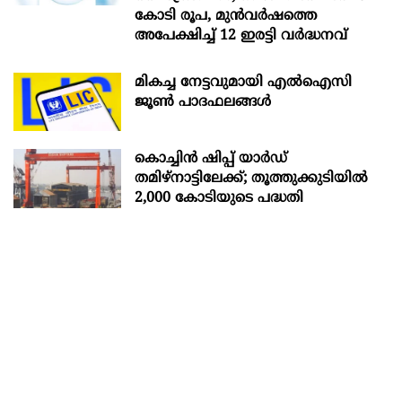
കോടി രൂപ, മുൻവർഷത്തെ
അപേക്ഷിച്ച് 12 ഇരട്ടി വർദ്ധനവ്
മികച്ച നേട്ടവുമായി എൽഐസി
ജൂൺ പാദഫലങ്ങൾ
കൊച്ചിന്‍ ഷിപ്പ് യാർഡ്
തമിഴ്നാട്ടിലേക്ക്; തൂത്തുക്കുടിയിൽ
2,000 കോടിയുടെ പദ്ധതി