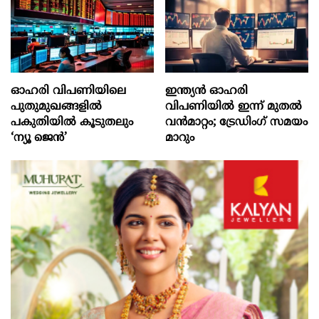
ഓഹരി വിപണിയിലെ
ഇന്ത്യൻ ഓഹരി
പുതുമുഖങ്ങളിൽ
വിപണിയിൽ ഇന്ന് മുതൽ
പകുതിയിൽ കൂടുതലും
വൻമാറ്റം; ട്രേഡിംഗ് സമയം
‘ന്യൂ ജെൻ’
മാറും