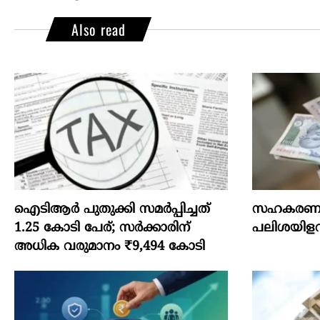
Also read
ഐടിആര്‍ പുതുക്കി സമർപ്പിച്ചത്
സഹകരണ വ
1.25 കോടി പേര്; സർക്കാരിന്
പലിശയിളവ
അധിക വരുമാനം ₹9,494 കോടി