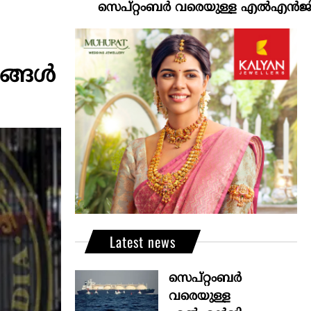
സെപ്റ്റംബർ വരെയുള്ള എൽഎൻജി വിതരണം ഉ
റങ്ങൾ
Latest news
സെപ്റ്റംബർ
വരെയുള്ള