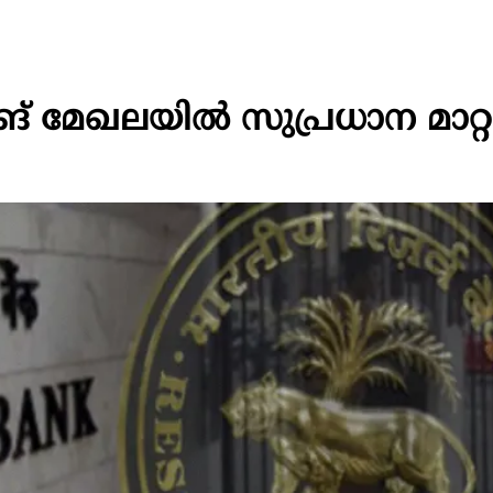
ിങ് മേഖലയിൽ സുപ്രധാന മാറ്