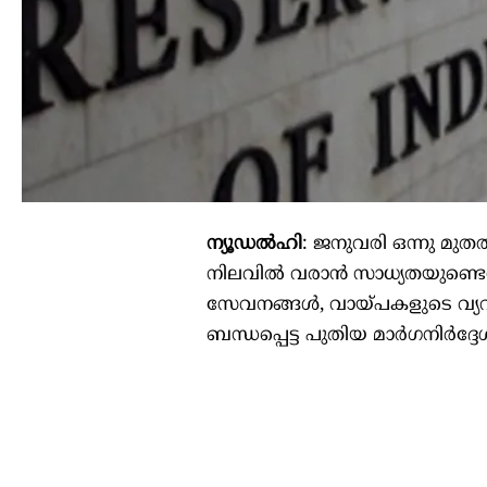
ന്യൂഡൽഹി
: ജനുവരി ഒന്നു മുതൽ
നിലവിൽ വരാൻ സാധ്യതയുണ്ടെന്ന്
സേവനങ്ങൾ, വായ്പകളുടെ വ്
ബന്ധപ്പെട്ട പുതിയ മാർഗനിർദ്ദേ