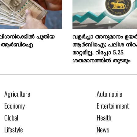
ലിശനിരക്കിൽ പുതിയ
വളർച്ചാ അനുമാനം ഉയർ
ായി ആർബിഐ
ആർബിഐ; പലിശ നിരക
മാറ്റമില്ല, റിപ്പോ 5.25
ശതമാനത്തിൽ തുടരും
Agriculture
Automobile
Economy
Entertainment
Global
Health
Lifestyle
News