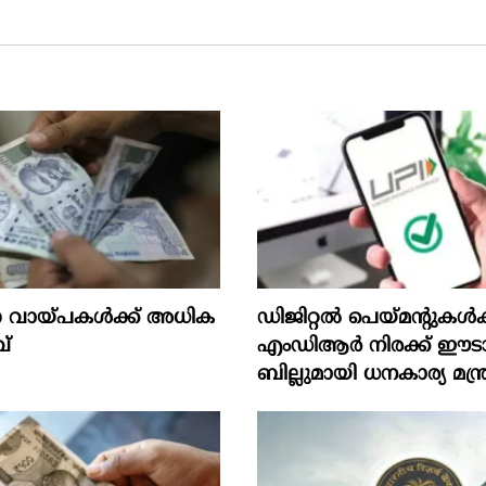
ായ്പകള്‍ക്ക് അധിക
ഡിജിറ്റൽ പെയ്മന്റുകൾക്
്
എംഡിആർ നിരക്ക് ഈടാ
ബില്ലുമായി ധനകാര്യ മന്