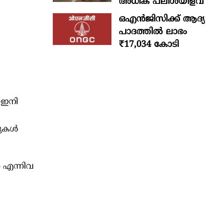
അധിക പലിശയിളവ്
ഒഎന്‍ജിസിക്ക് ആദ്യ
പാദത്തില്‍ ലാഭം
₹17,034 കോടി
 ഇനി
കുകൾ
 എന്നിവ