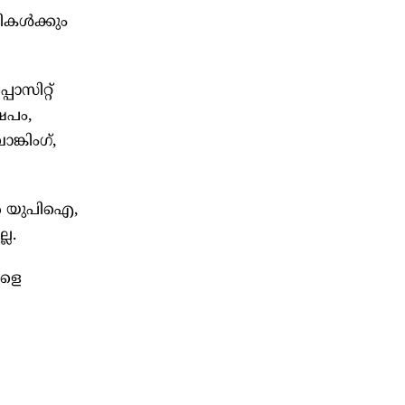
ികൾക്കും
ോസിറ്റ്
േപം,
്കിംഗ്,
ാൽ യുപിഐ,
ല.
കളെ