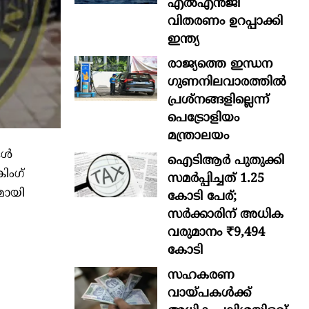
എൽഎൻജി
വിതരണം ഉറപ്പാക്കി
ഇന്ത്യ
രാജ്യത്തെ ഇന്ധന
ഗുണനിലവാരത്തില്‍
പ്രശ്‌നങ്ങളില്ലെന്ന്
പെട്രോളിയം
മന്ത്രാലയം
്ങൾ
ഐടിആര്‍ പുതുക്കി
ിംഗ്
സമർപ്പിച്ചത് 1.25
മായി
കോടി പേര്;
സർക്കാരിന് അധിക
വരുമാനം ₹9,494
കോടി
സഹകരണ
വായ്പകള്‍ക്ക്