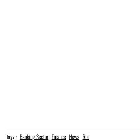
Banking Sector
Finance
News
Rbi
Tags :