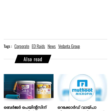
Corporate
ED Raids
News
Vedanta Group
Tags :
Also read
ബെർജർ പെയിന്റ്സിന്
റെക്കോർഡ് വായ്പാ