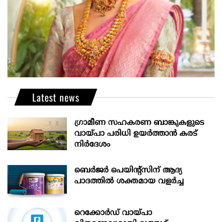
Latest news
ഗ്രാമീണ സഹകരണ ബാങ്കുകളുടെ
വായ്പാ പരിധി ഉയർത്താൻ കരട്
നിർദേശം
ബെർജർ പെയിന്റ്സിന് ആദ്യ
പാദത്തിൽ ശക്തമായ വളർച്ച
റെക്കോർഡ് വായ്പാ