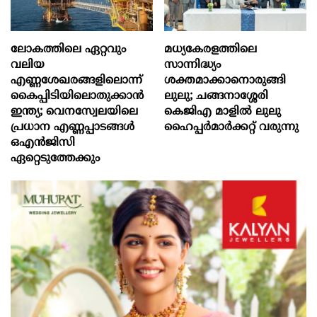
ലോകത്തിലെ ഏറ്റവും
മധ്യകേരളത്തിലെ
വലിയ
സാന്നിദ്ധ്യം
എണ്ണശേഖരങ്ങളിലൊന്ന്
ശക്തമാക്കാനൊരുങ്ങി
കൈപ്പിടിയിലൊതുക്കാന്‍
ലുലു; ചങ്ങനാശ്ശേരി
ഇന്ത്യ; വെനസ്വേലയിലെ
കെജിഎ മാളിൽ ലുലു
പ്രധാന എണ്ണപ്പാടങ്ങള്‍
ഹൈപ്പർമാർക്കറ്റ് വരുന്നു
ഒഎന്‍ജിസി
ഏറ്റെടുത്തേക്കും