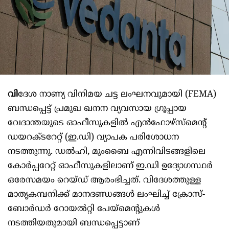
വി
ദേശ നാണ്യ വിനിമയ ചട്ട ലംഘനവുമായി (FEMA)
ബന്ധപ്പെട്ട് പ്രമുഖ ഖനന വ്യവസായ ഗ്രൂപ്പായ
വേദാന്തയുടെ ഓഫീസുകളില്‍ എന്‍ഫോഴ്സ്മെന്റ്
ഡയറക്ടറേറ്റ് (ഇ.ഡി) വ്യാപക പരിശോധന
നടത്തുന്നു. ഡല്‍ഹി, മുംബൈ എന്നിവിടങ്ങളിലെ
കോര്‍പ്പറേറ്റ് ഓഫീസുകളിലാണ് ഇ.ഡി ഉദ്യോഗസ്ഥര്‍
ഒരേസമയം റെയ്ഡ് ആരംഭിച്ചത്. വിദേശത്തുള്ള
മാതൃകമ്പനിക്ക് മാനദണ്ഡങ്ങള്‍ ലംഘിച്ച് ക്രോസ്-
ബോര്‍ഡര്‍ റോയല്‍റ്റി പേയ്‌മെന്റുകള്‍
നടത്തിയതുമായി ബന്ധപ്പെട്ടാണ്