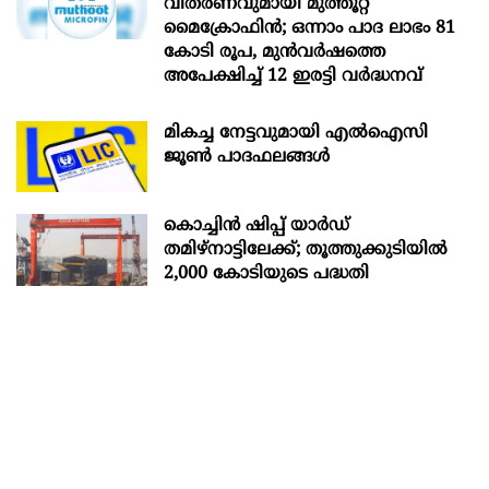
വിതരണവുമായി മുത്തൂറ്റ്
മൈക്രോഫിൻ; ഒന്നാം പാദ ലാഭം 81
കോടി രൂപ, മുൻവർഷത്തെ
അപേക്ഷിച്ച് 12 ഇരട്ടി വർദ്ധനവ്
മികച്ച നേട്ടവുമായി എൽഐസി
ജൂൺ പാദഫലങ്ങൾ
കൊച്ചിന്‍ ഷിപ്പ് യാർഡ്
തമിഴ്നാട്ടിലേക്ക്; തൂത്തുക്കുടിയിൽ
2,000 കോടിയുടെ പദ്ധതി