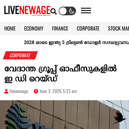
HOME
ECONOMY
FINANCE
CORPORATE
STOCK MA
CALENDAR
KERALA @70
2028 ഓടെ ഇന്ത്യ 5 ട്രില്യണ്‍ ഡോളര്‍ സമ്പദ്വ്യവസ്ഥയാ
CORPORATE
വേദാന്ത ഗ്രൂപ്പ് ഓഫീസുകളില്‍
ഇ ഡി റെയ്ഡ്
livenewage
June 3, 2026 5:33 am