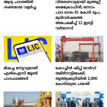
ആദ്യ പാദത്തിൽ
വിതരണവുമായി മുത്തൂറ്റ്
ശക്തമായ വളർച്ച
മൈക്രോഫിൻ; ഒന്നാം
പാദ ലാഭം 81 കോടി രൂപ,
മുൻവർഷത്തെ
അപേക്ഷിച്ച് 12 ഇരട്ടി
വർദ്ധനവ്
മികച്ച നേട്ടവുമായി
കൊച്ചിന്‍ ഷിപ്പ് യാർഡ്
എൽഐസി ജൂൺ
തമിഴ്നാട്ടിലേക്ക്;
പാദഫലങ്ങൾ
തൂത്തുക്കുടിയിൽ 2,000
കോടിയുടെ പദ്ധതി