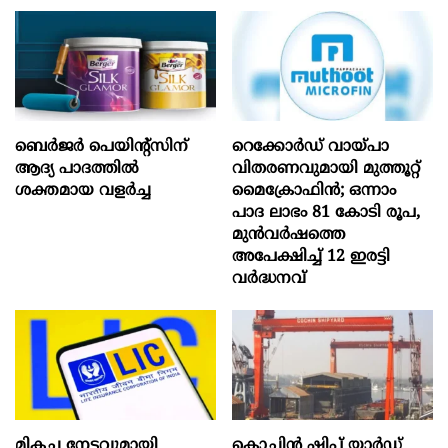
ബെർജർ പെയിന്റ്സിന്
റെക്കോർഡ് വായ്പാ
ആദ്യ പാദത്തിൽ
വിതരണവുമായി മുത്തൂറ്റ്
ശക്തമായ വളർച്ച
മൈക്രോഫിൻ; ഒന്നാം
പാദ ലാഭം 81 കോടി രൂപ,
മുൻവർഷത്തെ
അപേക്ഷിച്ച് 12 ഇരട്ടി
വർദ്ധനവ്
മികച്ച നേട്ടവുമായി
കൊച്ചിന്‍ ഷിപ്പ് യാർഡ്