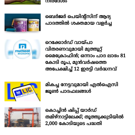
നിർദേശം
ബെർജർ പെയിന്റ്സിന് ആദ്യ
പാദത്തിൽ ശക്തമായ വളർച്ച
റെക്കോർഡ് വായ്പാ
വിതരണവുമായി മുത്തൂറ്റ്
മൈക്രോഫിൻ; ഒന്നാം പാദ ലാഭം 81
കോടി രൂപ, മുൻവർഷത്തെ
അപേക്ഷിച്ച് 12 ഇരട്ടി വർദ്ധനവ്
മികച്ച നേട്ടവുമായി എൽഐസി
ജൂൺ പാദഫലങ്ങൾ
കൊച്ചിന്‍ ഷിപ്പ് യാർഡ്
തമിഴ്നാട്ടിലേക്ക്; തൂത്തുക്കുടിയിൽ
2,000 കോടിയുടെ പദ്ധതി