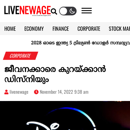
HOME
ECONOMY
FINANCE
CORPORATE
STOCK MA
CALENDAR
KERALA @70
2028 ഓടെ ഇന്ത്യ 5 ട്രില്യണ്‍ ഡോളര്‍ സമ്പദ്വ്യവസ
CORPORATE
ജീവനക്കാരെ കുറയ്ക്കാൻ
ഡിസ്‌നിയും
livenewage
November 14, 2022 9:38 am