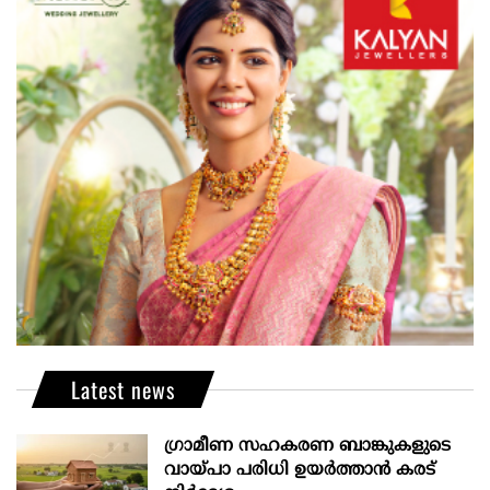
Latest news
ഗ്രാമീണ സഹകരണ ബാങ്കുകളുടെ
വായ്പാ പരിധി ഉയർത്താൻ കരട്