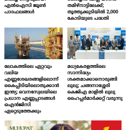
എൽഐസി ജൂൺ
തമിഴ്നാട്ടിലേക്ക്;
പാദഫലങ്ങൾ
തൂത്തുക്കുടിയിൽ 2,000
കോടിയുടെ പദ്ധതി
ലോകത്തിലെ ഏറ്റവും
മധ്യകേരളത്തിലെ
വലിയ
സാന്നിദ്ധ്യം
എണ്ണശേഖരങ്ങളിലൊന്ന്
ശക്തമാക്കാനൊരുങ്ങി
കൈപ്പിടിയിലൊതുക്കാന്‍
ലുലു; ചങ്ങനാശ്ശേരി
ഇന്ത്യ; വെനസ്വേലയിലെ
കെജിഎ മാളിൽ ലുലു
പ്രധാന എണ്ണപ്പാടങ്ങള്‍
ഹൈപ്പർമാർക്കറ്റ് വരുന്നു
ഒഎന്‍ജിസി
ഏറ്റെടുത്തേക്കും