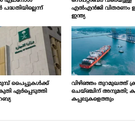
‍ എഥനോള്‍
സെപ്റ്റംബർ വരെയുള്ള
‍ പദ്ധതിയില്ലെന്ന്
എൽഎൻജി വിതരണം ഉറപ്
ഇന്ത്യ
ുമ്പ് പൈപ്പുകൾക്ക്
വിഴിഞ്ഞം തുറമുഖത്ത് ക്ര
തി ഏർപ്പെടുത്തി
ചെയ്ഞ്ചിന് അനുമതി; 
ബ്യ
കപ്പലുകളെത്തും