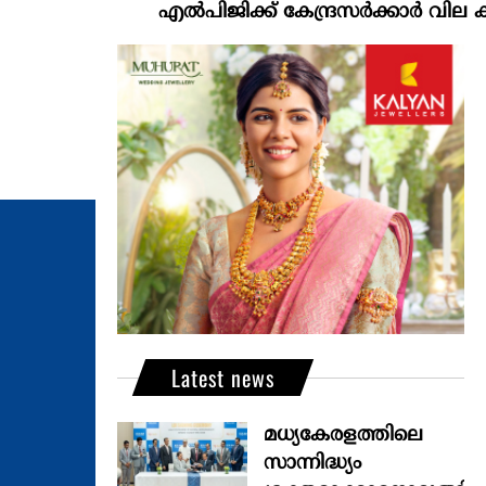
എല്‍പിജിക്ക് കേന്ദ്രസർക്കാർ വില കൂട്ടാനൊരു
Latest news
മധ്യകേരളത്തിലെ
സാന്നിദ്ധ്യം