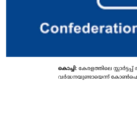
കൊച്ചി
: കേരളത്തിലെ സ്റ്റാർട്
വർദ്ധനയുണ്ടായെന്ന് കോണ്‍ഫെ