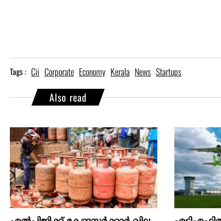
Cii
Corporate
Economy
Kerala
News
Startups
Tags :
Also read