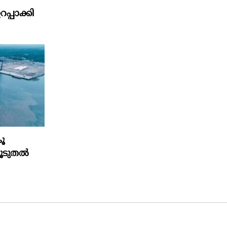
പാക്കി
ൂ
കൂടുതൽ