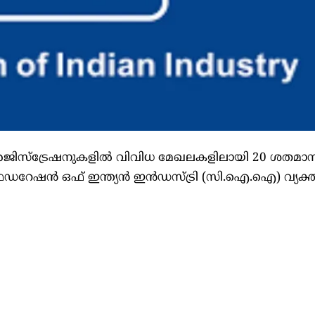
ടപ്പ് രജിസ്ട്രേഷനുകളില്‍ വിവിധ മേഖലകളിലായി 20 ശതമാ
ഡറേഷൻ ഒഫ് ഇന്ത്യൻ ഇൻഡസ്‌ട്രി (സി.ഐ.ഐ) വ്യക്തമ