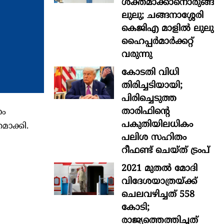
ശക്തമാക്കാനൊരുങ്ങി
ലുലു; ചങ്ങനാശ്ശേരി
കെജിഎ മാളിൽ ലുലു
ഹൈപ്പർമാർക്കറ്റ്
വരുന്നു
കോടതി വിധി
തിരിച്ചടിയായി;
പിരിച്ചെടുത്ത
താരിഫിന്‍റെ
നം
പകുതിയിലധികം
ാക്കി.
പലിശ സഹിതം
റീഫണ്ട് ചെയ്ത് ട്രംപ്
2021 മുതൽ മോദി
വിദേശയാത്രയ്ക്ക്
ചെലവഴിച്ചത് 558
കോടി;
രാജ്യത്തെത്തിച്ചത്