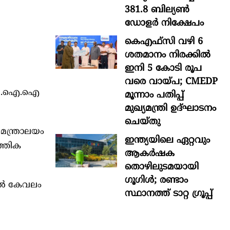
381.8 ബില്യൺ
ഡോളർ നിക്ഷേപം
കെഎഫ്സി വഴി 6
ശതമാനം നിരക്കിൽ
ഇനി 5 കോടി രൂപ
വരെ വായ്പ; CMEDP
് സി.ഐ.ഐ
മൂന്നാം പതിപ്പ്
മുഖ്യമന്ത്രി ഉദ്ഘാടനം
ചെയ്തു
 മന്ത്രാലയം
ഇന്ത്യയിലെ ഏറ്റവും
ത്തിക
ആകര്‍ഷക
തൊഴിലുടമയായി
ഗൂഗിള്‍; രണ്ടാം
6ല്‍ കേവലം
സ്ഥാനത്ത് ടാറ്റ ഗ്രൂപ്പ്