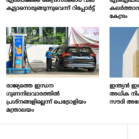
എല്‍പിജിക്ക് കേന്ദ്രസർക്കാർ വില
എടിഎഫില്
കൂട്ടാനൊരുങ്ങുന്നുവെന്ന് റിപ്പോർട്ട്
കലര്‍ത്താന്
കേന്ദ്രം
രാജ്യത്തെ ഇന്ധന
ഇന്ത്യൻ ഇര
ഗുണനിലവാരത്തില്‍
അധിക നികു
പ്രശ്‌നങ്ങളില്ലെന്ന് പെട്രോളിയം
സൗദി അറേ
മന്ത്രാലയം