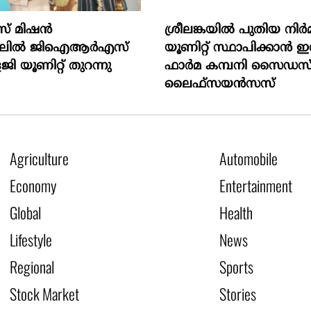
് മിഷന്‍
ശ്രീലങ്കയിൽ പുതിയ നിർ
റലില്‍ ജിഐആര്‍എസ്
യൂണിറ്റ് സ്ഥാപിക്കാൻ ഇന
 യൂണിറ്റ് തുറന്നു
ഫാർമ കമ്പനി സൈഡസ
ലൈഫ്സയൻസസ്
Agriculture
Automobile
Economy
Entertainment
Global
Health
Lifestyle
News
Regional
Sports
Stock Market
Stories