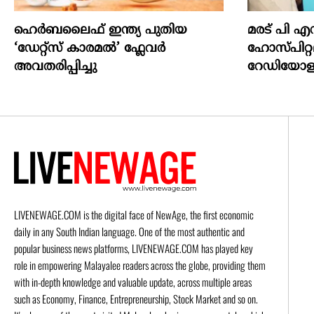
ഹെർബലൈഫ് ഇന്ത്യ പുതിയ
മരട് പി എസ
‘ഡേറ്റ്സ് കാരമൽ’ ഫ്ലേവർ
ഹോസ്പിറ്
അവതരിപ്പിച്ചു
റേഡിയോളജി
LIVENEWAGE.COM is the digital face of NewAge, the first economic
daily in any South Indian language. One of the most authentic and
popular business news platforms, LIVENEWAGE.COM has played key
role in empowering Malayalee readers across the globe, providing them
with in-depth knowledge and valuable update, across multiple areas
such as Economy, Finance, Entrepreneurship, Stock Market and so on.