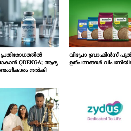
നി പ്രതിരോധത്തിൽ
വിപ്രോ ബ്രാഹ്മിൻസ് പുതിയ 
ിവാകാൻ QDENGA; ആദ്യ
ഉത്പന്നങ്ങൾ വിപണിയില
 അംഗീകാരം നൽകി