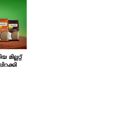
മില്ലറ്റ്
ിറക്കി