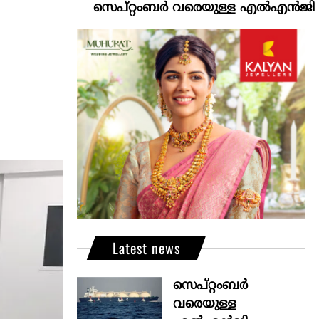
സെപ്റ്റംബർ വരെയുള്ള എൽഎൻജി വിതരണം ഉറ
Latest news
സെപ്റ്റംബർ
വരെയുള്ള