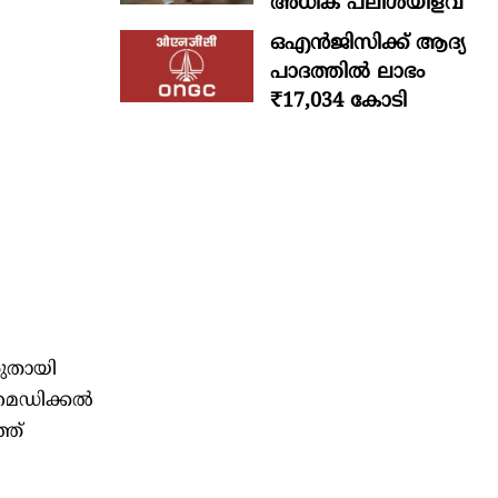
അധിക പലിശയിളവ്
ഒഎന്‍ജിസിക്ക് ആദ്യ
പാദത്തില്‍ ലാഭം
₹17,034 കോടി
തുതായി
മെഡിക്കല്‍
്ത്