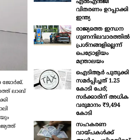
എൽഎൻജി
വിതരണം ഉറപ്പാക്കി
ഇന്ത്യ
രാജ്യത്തെ ഇന്ധന
ഗുണനിലവാരത്തില്‍
പ്രശ്‌നങ്ങളില്ലെന്ന്
പെട്രോളിയം
മന്ത്രാലയം
ഐടിആര്‍ പുതുക്കി
സമർപ്പിച്ചത് 1.25
 ജോര്‍ജ്.
കോടി പേര്;
ത്ത് ലാബ്
സർക്കാരിന് അധിക
്കി
വരുമാനം ₹9,494
ാലി
കോടി
േയും
സഹകരണ
്യത്ത്
വായ്പകള്‍ക്ക്