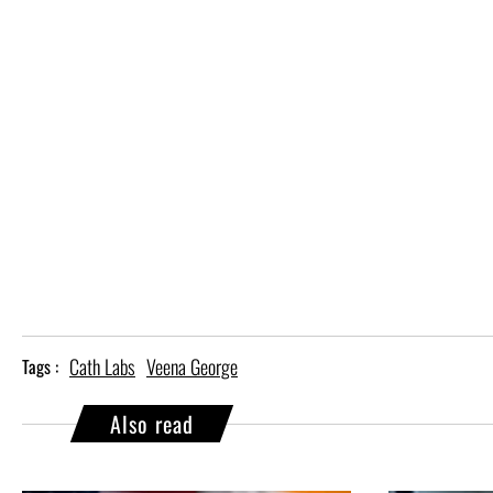
Cath Labs
Veena George
Tags :
Also read