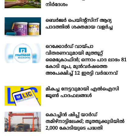
നിർദേശം
ബെർജർ പെയിന്റ്സിന് ആദ്യ
പാദത്തിൽ ശക്തമായ വളർച്ച
റെക്കോർഡ് വായ്പാ
വിതരണവുമായി മുത്തൂറ്റ്
മൈക്രോഫിൻ; ഒന്നാം പാദ ലാഭം 81
കോടി രൂപ, മുൻവർഷത്തെ
അപേക്ഷിച്ച് 12 ഇരട്ടി വർദ്ധനവ്
മികച്ച നേട്ടവുമായി എൽഐസി
ജൂൺ പാദഫലങ്ങൾ
കൊച്ചിന്‍ ഷിപ്പ് യാർഡ്
തമിഴ്നാട്ടിലേക്ക്; തൂത്തുക്കുടിയിൽ
2,000 കോടിയുടെ പദ്ധതി