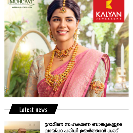
Latest news
ഗ്രാമീണ സഹകരണ ബാങ്കുകളുടെ
വായ്പാ പരിധി ഉയർത്താൻ കരട്