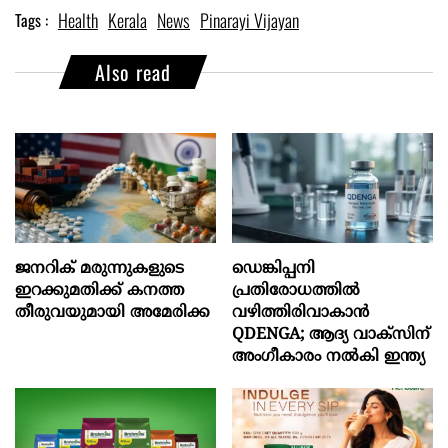
Health
Kerala
News
Pinarayi Vijayan
Tags :
Also read
ജനറിക് മരുന്നുകളുടെ
ഡെങ്കിപ്പനി
ഇറക്കുമതിക്ക് കനത്ത
പ്രതിരോധത്തിൽ
തീരുവയുമായി അമേരിക്ക
വഴിത്തിരിവാകാൻ
QDENGA; ആദ്യ വാക്സിന്
അംഗീകാരം നൽകി ഇന്ത്യ