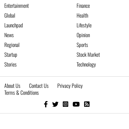
Entertainment
Finance
Global
Health
Launchpad
Lifestyle
News
Opinion
Regional
Sports
Startup
Stock Market
Stories
Technology
About Us
Contact Us
Privacy Policy
Terms & Conditions
© 2026 Live New Age
Developed by