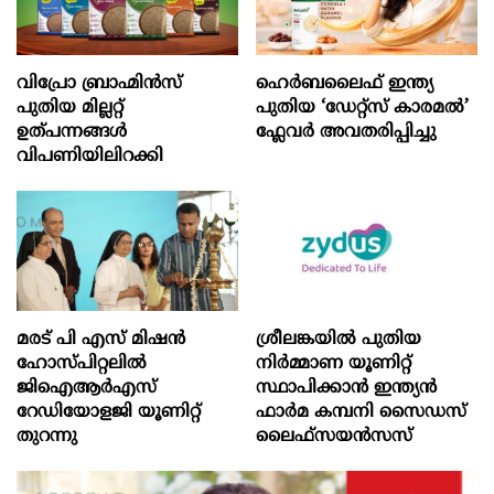
വിപ്രോ ബ്രാഹ്മിൻസ്
ഹെർബലൈഫ് ഇന്ത്യ
പുതിയ മില്ലറ്റ്
പുതിയ ‘ഡേറ്റ്സ് കാരമൽ’
ഉത്പന്നങ്ങൾ
ഫ്ലേവർ അവതരിപ്പിച്ചു
വിപണിയിലിറക്കി
മരട് പി എസ് മിഷന്‍
ശ്രീലങ്കയിൽ പുതിയ
ഹോസ്പിറ്റലില്‍
നിർമ്മാണ യൂണിറ്റ്
ജിഐആര്‍എസ്
സ്ഥാപിക്കാൻ ഇന്ത്യൻ
റേഡിയോളജി യൂണിറ്റ്
ഫാർമ കമ്പനി സൈഡസ്
തുറന്നു
ലൈഫ്സയൻസസ്