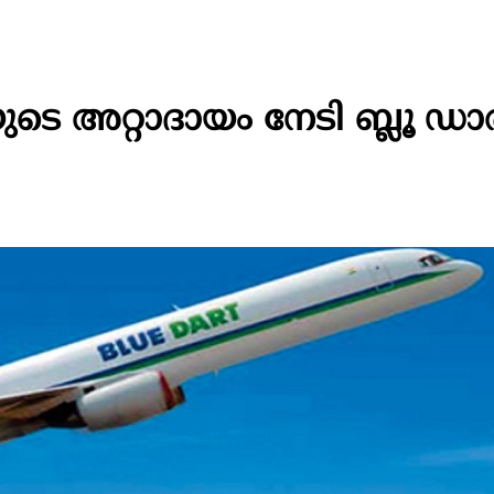
 അറ്റാദായം നേടി ബ്ലൂ ഡാർട്