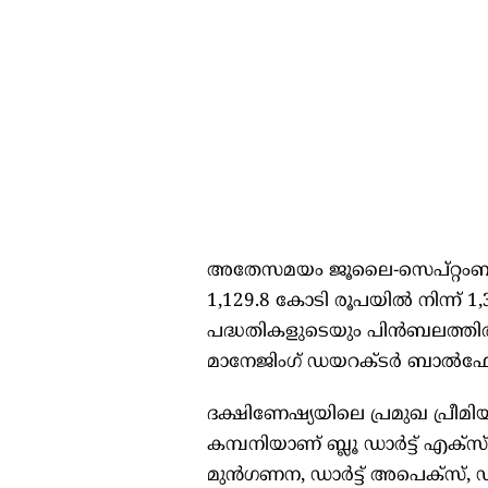
അതേസമയം ജൂലൈ-സെപ്റ്റംബ
1,129.8 കോടി രൂപയിൽ നിന്ന് 
പദ്ധതികളുടെയും പിൻബലത്തിൽ കമ്
മാനേജിംഗ് ഡയറക്ടർ ബാൽഫ
ദക്ഷിണേഷ്യയിലെ പ്രമുഖ പ്രീമി
കമ്പനിയാണ് ബ്ലൂ ഡാർട്ട് എക്‌
മുൻഗണന, ഡാർട്ട് അപെക്‌സ്