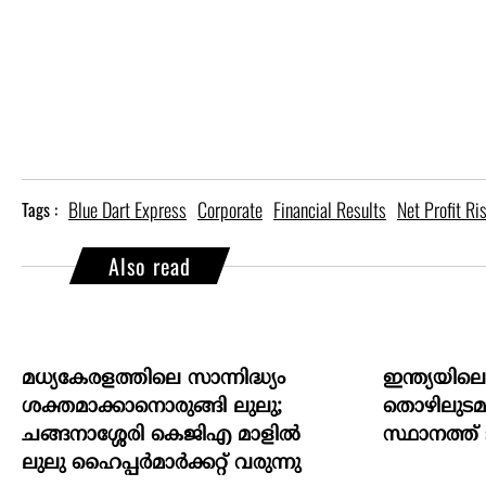
Blue Dart Express
Corporate
Financial Results
Net Profit Ri
Tags :
Also read
മധ്യകേരളത്തിലെ സാന്നിദ്ധ്യം
ഇന്ത്യയില
ശക്തമാക്കാനൊരുങ്ങി ലുലു;
തൊഴിലുടമയ
ചങ്ങനാശ്ശേരി കെജിഎ മാളിൽ
സ്ഥാനത്ത് ടാറ
ലുലു ഹൈപ്പർമാർക്കറ്റ് വരുന്നു