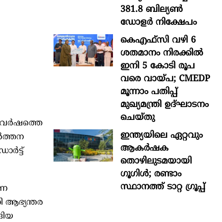
381.8 ബില്യൺ
ഡോളർ നിക്ഷേപം
കെഎഫ്സി വഴി 6
ശതമാനം നിരക്കിൽ
ഇനി 5 കോടി രൂപ
വരെ വായ്പ; CMEDP
മൂന്നാം പതിപ്പ്
മുഖ്യമന്ത്രി ഉദ്ഘാടനം
ചെയ്തു
 വർഷത്തെ
ഇന്ത്യയിലെ ഏറ്റവും
വർത്തന
ആകര്‍ഷക
ാർട്ട്
തൊഴിലുടമയായി
ഗൂഗിള്‍; രണ്ടാം
സ്ഥാനത്ത് ടാറ്റ ഗ്രൂപ്പ്
രണ
ി ആഭ്യന്തര
ങിയ