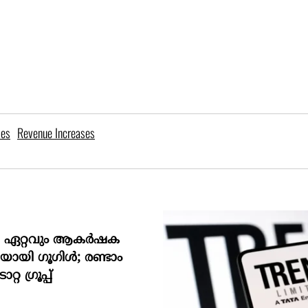
ses
Revenue Increases
െ ഏറ്റവും ആകര്‍ഷക
ായി ഗൂഗിള്‍; രണ്ടാം
്റ ഗ്രൂപ്പ്