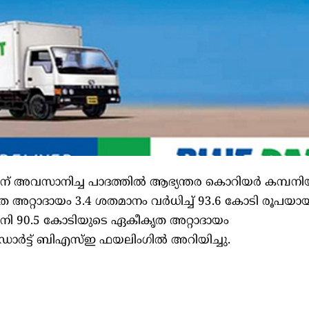
0 ന് അവസാനിച്ച പാദത്തിൽ ആഭ്യന്തര കൊറിയർ കമ്പനി
ൃത അറ്റാദായം 3.4 ശതമാനം വർധിച്ച് 93.6 കോടി രൂപയാ
 90.5 കോടിയുടെ ഏകീകൃത അറ്റാദായം
ലൂ ഡാർട്ട് ബിഎസ്ഇ ഫയലിംഗിൽ അറിയിച്ചു.