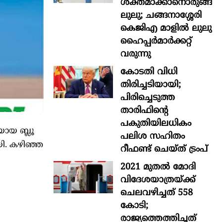
ശക്തമാക്കാനൊരുങ്ങി
ലുലു; ചങ്ങനാശ്ശേരി
കെജിഎ മാളിൽ ലുലു
ഹൈപ്പർമാർക്കറ്റ്
വരുന്നു
കോടതി വിധി
തിരിച്ചടിയായി;
പിരിച്ചെടുത്ത
താരിഫിന്‍റെ
പകുതിയിലധികം
യായ ബ്ലൂ
പലിശ സഹിതം
യി. കഴിഞ്ഞ
റീഫണ്ട് ചെയ്ത് ട്രംപ്
2021 മുതൽ മോദി
വിദേശയാത്രയ്ക്ക്
ചെലവഴിച്ചത് 558
കോടി;
രാജ്യത്തെത്തിച്ചത്