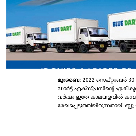
മുംബൈ
: 2022 സെപ്റ്റംബർ 3
ഡാർട്ട് എക്സ്പ്രസിന്റെ ഏകീക
വർഷം ഇതേ കാലയളവിൽ കമ്പനി
രേഖപ്പെടുത്തിയിരുന്നതായി ബ്