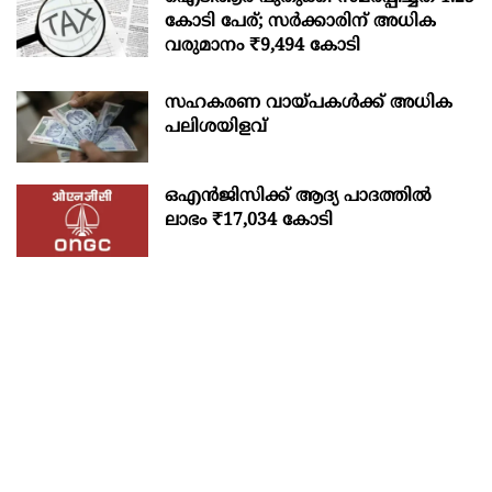
കോടി പേര്; സർക്കാരിന് അധിക
വരുമാനം ₹9,494 കോടി
സഹകരണ വായ്പകള്‍ക്ക് അധിക
പലിശയിളവ്
ഒഎന്‍ജിസിക്ക് ആദ്യ പാദത്തില്‍
ലാഭം ₹17,034 കോടി