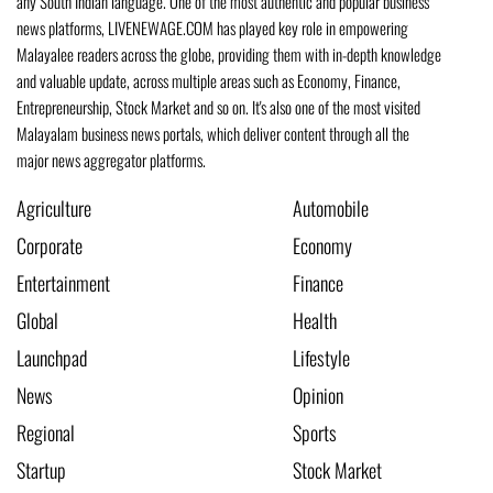
any South Indian language. One of the most authentic and popular business
news platforms, LIVENEWAGE.COM has played key role in empowering
Malayalee readers across the globe, providing them with in-depth knowledge
and valuable update, across multiple areas such as Economy, Finance,
Entrepreneurship, Stock Market and so on. It's also one of the most visited
Malayalam business news portals, which deliver content through all the
major news aggregator platforms.
Agriculture
Automobile
Corporate
Economy
Entertainment
Finance
Global
Health
Launchpad
Lifestyle
News
Opinion
Regional
Sports
Startup
Stock Market