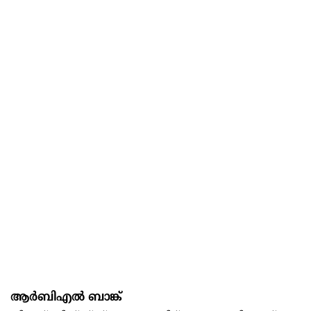
ആർബിഎൽ ബാങ്ക്