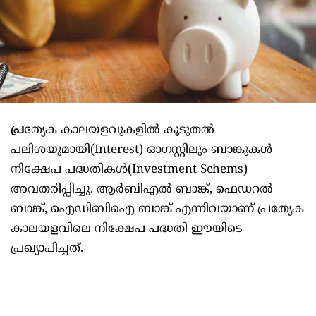
പ്ര
ത്യേക കാലയളവുകളിൽ കൂടുതൽ
പലിശയുമായി(Interest) ഓഗസ്റ്റിലും ബാങ്കുകൾ
നിക്ഷേപ പദ്ധതികൾ(Investment Schems)
അവതരിപ്പിച്ചു. ആർബിഎൽ ബാങ്ക്, ഫെഡറൽ
ബാങ്ക്, ഐഡിബിഐ ബാങ്ക് എന്നിവയാണ് പ്രത്യേക
കാലയളവിലെ നിക്ഷേപ പദ്ധതി ഈയിടെ
പ്രഖ്യാപിച്ചത്.