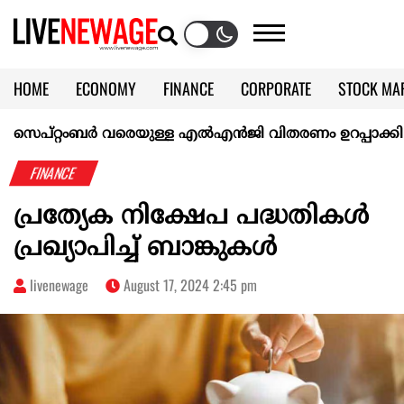
HOME
ECONOMY
FINANCE
CORPORATE
STOCK MA
CALENDAR
KERALA @70
്റ്റംബർ വരെയുള്ള എൽഎൻജി വിതരണം ഉറപ്പാക്കി ഇന്ത്യ
FINANCE
പ്രത്യേക നിക്ഷേപ പദ്ധതികൾ
പ്രഖ്യാപിച്ച് ബാങ്കുകൾ
livenewage
August 17, 2024 2:45 pm