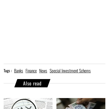
Banks
Finance
News
Special Investment Schems
Tags :
Also read