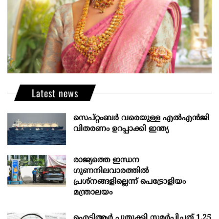
Latest news
സെപ്റ്റംബർ വരെയുള്ള എൽഎൻജി
വിതരണം ഉറപ്പാക്കി ഇന്ത്യ
രാജ്യത്തെ ഇന്ധന
ഗുണനിലവാരത്തില്‍
പ്രശ്‌നങ്ങളില്ലെന്ന് പെട്രോളിയം
മന്ത്രാലയം
ഐടിആര്‍ പുതുക്കി സമർപ്പിച്ചത് 1.25