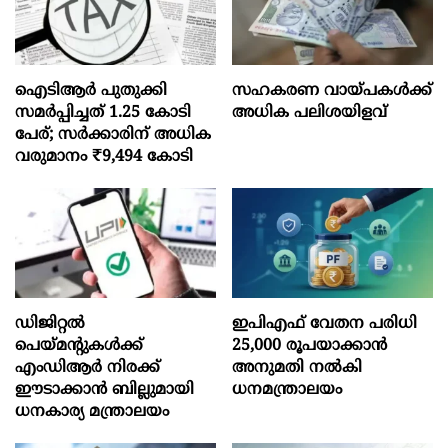
ഐടിആര്‍ പുതുക്കി
സഹകരണ വായ്പകള്‍ക്ക്
സമർപ്പിച്ചത് 1.25 കോടി
അധിക പലിശയിളവ്
പേര്; സർക്കാരിന് അധിക
വരുമാനം ₹9,494 കോടി
ഡിജിറ്റൽ
ഇപിഎഫ് വേതന പരിധി
പെയ്മന്റുകൾക്ക്
25,000 രൂപയാക്കാൻ
എംഡിആർ നിരക്ക്
അനുമതി നൽകി
ഈടാക്കാൻ ബില്ലുമായി
ധനമന്ത്രാലയം
ധനകാര്യ മന്ത്രാലയം