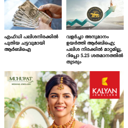
എഫ്‍ഡി പലിശനിരക്കിൽ
വളർച്ചാ അനുമാനം
പുതിയ ചട്ടവുമായി
ഉയർത്തി ആർബിഐ;
ആർബിഐ
പലിശ നിരക്കിൽ മാറ്റമില്ല,
റിപ്പോ 5.25 ശതമാനത്തിൽ
തുടരും