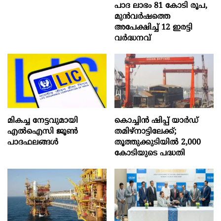
പാദ ലാഭം 81 കോടി രൂപ,
മുൻവർഷത്തെ
അപേക്ഷിച്ച് 12 ഇരട്ടി
വർദ്ധനവ്
മികച്ച നേട്ടവുമായി
കൊച്ചിന്‍ ഷിപ്പ് യാർഡ്
എൽഐസി ജൂൺ
തമിഴ്നാട്ടിലേക്ക്;
പാദഫലങ്ങൾ
തൂത്തുക്കുടിയിൽ 2,000
കോടിയുടെ പദ്ധതി