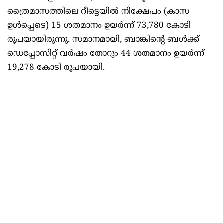
ത്രൈമാസത്തിലെ റീട്ടെയിൽ നിക്ഷേപം (കാസ
ഉൾപ്പെടെ) 15 ശതമാനം ഉയർന്ന് 73,780 കോടി
രൂപയായിരുന്നു. സമാനമായി, ബാങ്കിന്റെ ബൾക്ക്
ഡെപ്പോസിറ്റ് വർഷം തോറും 44 ശതമാനം ഉയർന്ന്
19,278 കോടി രൂപയായി.