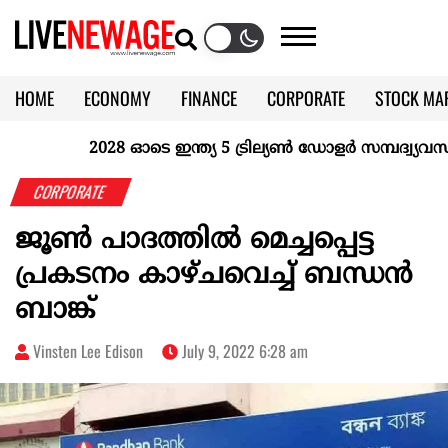
HOME
ECONOMY
FINANCE
CORPORATE
STOCK MA
CALENDAR
KERALA @70
2028 ഓടെ ഇന്ത്യ 5 ട്രില്യണ്‍ ഡോളര്‍ സമ്പദ്വ്യവസ്ഥയ
CORPORATE
ജൂൺ പാദത്തിൽ മെച്ചപ്പെട്ട
പ്രകടനം കാഴ്ചവെച്ച് ബന്ധൻ
ബാങ്ക്
Vinsten Lee Edison
July 9, 2022 6:28 am