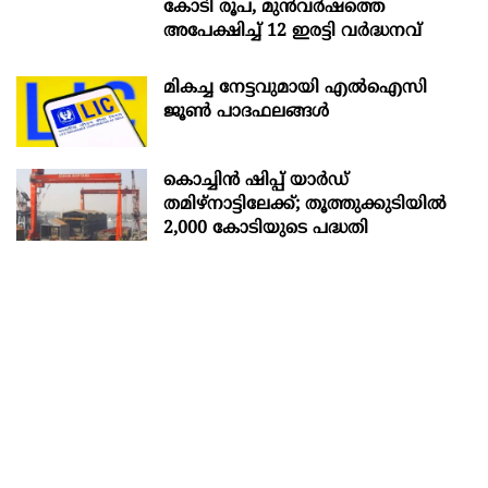
കോടി രൂപ, മുൻവർഷത്തെ
അപേക്ഷിച്ച് 12 ഇരട്ടി വർദ്ധനവ്
മികച്ച നേട്ടവുമായി എൽഐസി
ജൂൺ പാദഫലങ്ങൾ
കൊച്ചിന്‍ ഷിപ്പ് യാർഡ്
തമിഴ്നാട്ടിലേക്ക്; തൂത്തുക്കുടിയിൽ
2,000 കോടിയുടെ പദ്ധതി