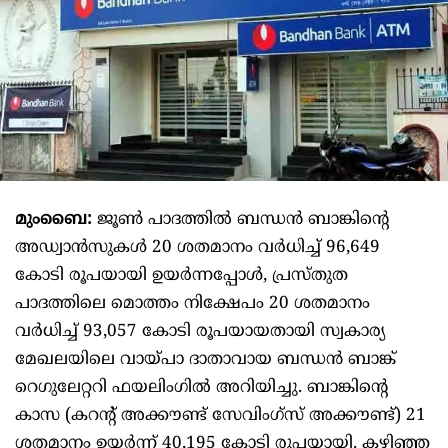
മുംബൈ:
ജൂൺ പാദത്തിൽ ബന്ധൻ ബാങ്കിന്റെ
അഡ്വാൻസുകൾ 20 ശതമാനം വർധിച്ച് 96,649
കോടി രൂപയായി ഉയർന്നപ്പോൾ, പ്രസ്തുത
പാദത്തിലെ മൊത്തം നിക്ഷേപം 20 ശതമാനം
വർധിച്ച് 93,057 കോടി രൂപയായതായി സ്വകാര്യ
മേഖലയിലെ വായ്പാ ദാതാവായ ബന്ധൻ ബാങ്ക്
റെഗുലേറ്ററി ഫയലിംഗിൽ അറിയിച്ചു. ബാങ്കിന്റെ
കാസ (കറന്റ് അക്കൗണ്ട് സേവിംഗ്സ് അക്കൗണ്ട്) 21
ശതമാനം ഉയർന്ന് 40,195 കോടി രൂപയായി. കഴിഞ്ഞ