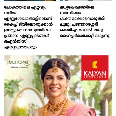
ലോകത്തിലെ ഏറ്റവും
മധ്യകേരളത്തിലെ
വലിയ
സാന്നിദ്ധ്യം
എണ്ണശേഖരങ്ങളിലൊന്ന്
ശക്തമാക്കാനൊരുങ്ങി
കൈപ്പിടിയിലൊതുക്കാന്‍
ലുലു; ചങ്ങനാശ്ശേരി
ഇന്ത്യ; വെനസ്വേലയിലെ
കെജിഎ മാളിൽ ലുലു
പ്രധാന എണ്ണപ്പാടങ്ങള്‍
ഹൈപ്പർമാർക്കറ്റ് വരുന്നു
ഒഎന്‍ജിസി
ഏറ്റെടുത്തേക്കും