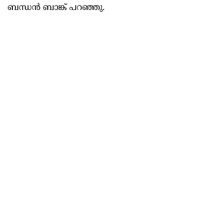
ബന്ധൻ ബാങ്ക് പറഞ്ഞു.