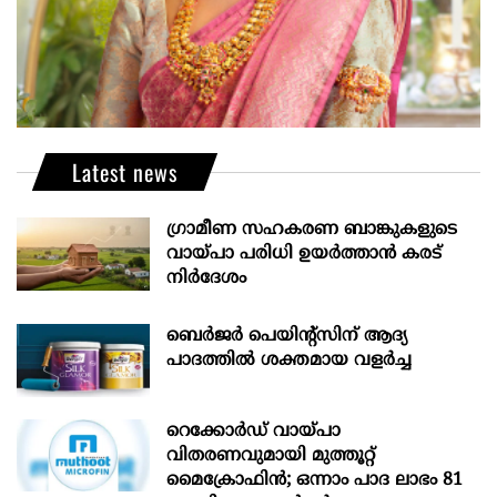
Latest news
ഗ്രാമീണ സഹകരണ ബാങ്കുകളുടെ
വായ്പാ പരിധി ഉയർത്താൻ കരട്
നിർദേശം
ബെർജർ പെയിന്റ്സിന് ആദ്യ
പാദത്തിൽ ശക്തമായ വളർച്ച
റെക്കോർഡ് വായ്പാ
വിതരണവുമായി മുത്തൂറ്റ്
മൈക്രോഫിൻ; ഒന്നാം പാദ ലാഭം 81