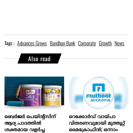
Advances Grows
Bandhan Bank
Corporate
Growth
News
Tags :
Also read
ബെർജർ പെയിന്റ്സിന്
റെക്കോർഡ് വായ്പാ
ആദ്യ പാദത്തിൽ
വിതരണവുമായി മുത്തൂറ്റ്
ശക്തമായ വളർച്ച
മൈക്രോഫിൻ; ഒന്നാം