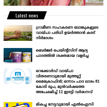
Latest news
ഗ്രാമീണ സഹകരണ ബാങ്കുകളുടെ
വായ്പാ പരിധി ഉയർത്താൻ കരട്
നിർദേശം
ബെർജർ പെയിന്റ്സിന് ആദ്യ
പാദത്തിൽ ശക്തമായ വളർച്ച
റെക്കോർഡ് വായ്പാ
വിതരണവുമായി മുത്തൂറ്റ്
മൈക്രോഫിൻ; ഒന്നാം പാദ ലാഭം 81
കോടി രൂപ, മുൻവർഷത്തെ
അപേക്ഷിച്ച് 12 ഇരട്ടി വർദ്ധനവ്
മികച്ച നേട്ടവുമായി എൽഐസി