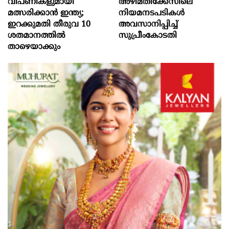
വിപണികളുമായി
അഴിമതിക്കേസിലെ
മത്സരിക്കാൻ ഇന്ത്യ;
നിയമനടപടികൾ
ഇറക്കുമതി തീരുവ 10
അവസാനിപ്പിച്ച്
ശതമാനത്തിൽ
സുപ്രീംകോടതി
താഴെയാക്കും