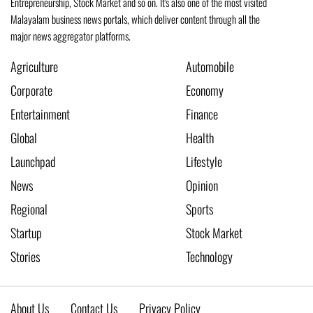
Entrepreneurship, Stock Market and so on. It's also one of the most visited
Malayalam business news portals, which deliver content through all the
major news aggregator platforms.
Agriculture
Automobile
Corporate
Economy
Entertainment
Finance
Global
Health
Launchpad
Lifestyle
News
Opinion
Regional
Sports
Startup
Stock Market
Stories
Technology
About Us
Contact Us
Privacy Policy