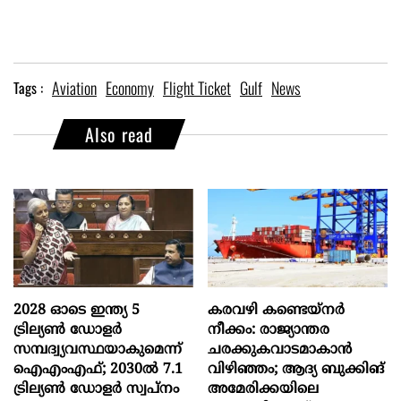
Aviation
Economy
Flight Ticket
Gulf
News
Tags :
Also read
2028 ഓടെ ഇന്ത്യ 5
കരവഴി കണ്ടെയ്നർ
ട്രില്യണ്‍ ഡോളര്‍
നീക്കം: രാജ്യാന്തര
സമ്പദ്വ്യവസ്ഥയാകുമെന്ന്
ചരക്കുകവാടമാകാൻ
ഐഎംഎഫ്; 2030ല്‍ 7.1
വിഴിഞ്ഞം; ആദ്യ ബുക്കിങ്
ട്രില്യണ്‍ ഡോളര്‍ സ്വപ്നം
അമേരിക്കയിലെ