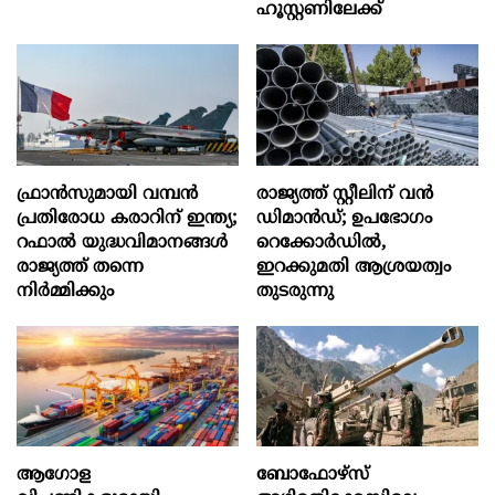
ഹൂസ്റ്റണിലേക്ക്
ഫ്രാൻസുമായി വമ്പന്‍
രാജ്യത്ത് സ്റ്റീലിന് വൻ
പ്രതിരോധ കരാറിന് ഇന്ത്യ;
ഡിമാൻഡ്; ഉപഭോഗം
റഫാല്‍ യുദ്ധവിമാനങ്ങള്‍
റെക്കോർഡിൽ,
രാജ്യത്ത് തന്നെ
ഇറക്കുമതി ആശ്രയത്വം
നിര്‍മ്മിക്കും
തുടരുന്നു
ആഗോള
ബോഫോഴ്‌സ്