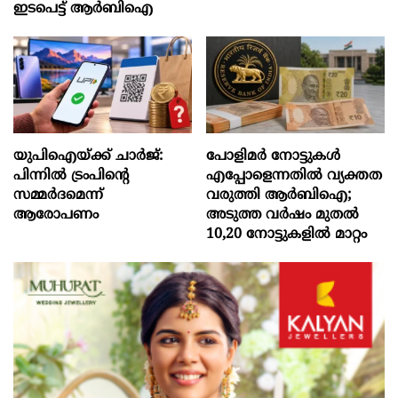
ഇടപെട്ട് ആർബിഐ
യുപിഐയ്ക്ക് ചാര്‍ജ്:
പോളിമർ നോട്ടുകൾ
പിന്നില്‍ ട്രംപിന്‍റെ
എപ്പോളെന്നതിൽ വ്യക്തത
സമ്മര്‍ദമെന്ന്
വരുത്തി ആർബിഐ;
ആരോപണം
അടുത്ത വർഷം മുതൽ
10,20 നോട്ടുകളിൽ മാറ്റം