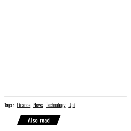
Finance
News
Technology
Upi
Tags :
Also read