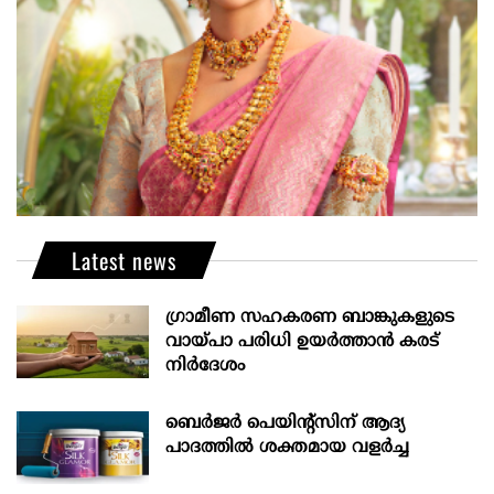
Latest news
ഗ്രാമീണ സഹകരണ ബാങ്കുകളുടെ
വായ്പാ പരിധി ഉയർത്താൻ കരട്
നിർദേശം
ബെർജർ പെയിന്റ്സിന് ആദ്യ
പാദത്തിൽ ശക്തമായ വളർച്ച