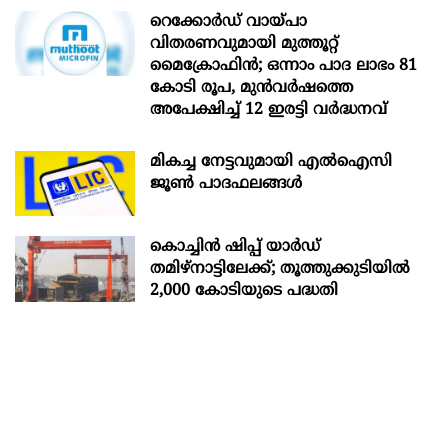
റെക്കോർഡ് വായ്പാ
വിതരണവുമായി മുത്തൂറ്റ്
മൈക്രോഫിൻ; ഒന്നാം പാദ ലാഭം 81
കോടി രൂപ, മുൻവർഷത്തെ
അപേക്ഷിച്ച് 12 ഇരട്ടി വർദ്ധനവ്
മികച്ച നേട്ടവുമായി എൽഐസി
ജൂൺ പാദഫലങ്ങൾ
കൊച്ചിന്‍ ഷിപ്പ് യാർഡ്
തമിഴ്നാട്ടിലേക്ക്; തൂത്തുക്കുടിയിൽ
2,000 കോടിയുടെ പദ്ധതി