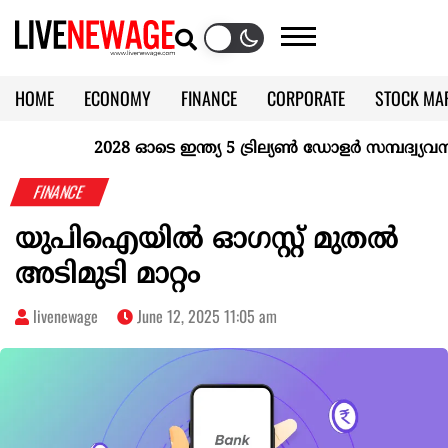
HOME
ECONOMY
FINANCE
CORPORATE
STOCK MA
CALENDAR
KERALA @70
2028 ഓടെ ഇന്ത്യ 5 ട്രില്യണ്‍ ഡോളര്‍ സമ്പദ്വ്യവസ്ഥ
FINANCE
യുപിഐയില്‍ ഓഗസ്റ്റ് മുതല്‍
അടിമുടി മാറ്റം
livenewage
June 12, 2025 11:05 am