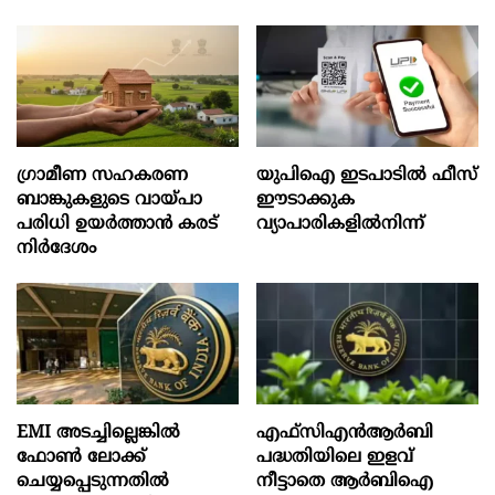
ഗ്രാമീണ സഹകരണ
യുപിഐ ഇടപാടിൽ ഫീസ്
ബാങ്കുകളുടെ വായ്പാ
ഈടാക്കുക
പരിധി ഉയർത്താൻ കരട്
വ്യാപാരികളിൽനിന്ന്
നിർദേശം
EMI അടച്ചില്ലെങ്കിൽ
എഫ്സിഎൻആർബി
ഫോൺ ലോക്ക്
പദ്ധതിയിലെ ഇളവ്
ചെയ്യപ്പെടുന്നതിൽ
നീട്ടാതെ ആർബിഐ