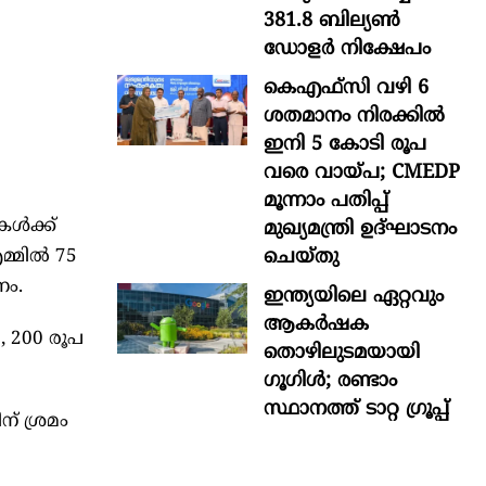
381.8 ബില്യൺ
ഡോളർ നിക്ഷേപം
കെഎഫ്സി വഴി 6
ശതമാനം നിരക്കിൽ
ഇനി 5 കോടി രൂപ
വരെ വായ്പ; CMEDP
മൂന്നാം പതിപ്പ്
കൾക്ക്
മുഖ്യമന്ത്രി ഉദ്ഘാടനം
ചെയ്തു
മ്മിൽ 75
ണം.
ഇന്ത്യയിലെ ഏറ്റവും
ആകര്‍ഷക
, 200 രൂപ
തൊഴിലുടമയായി
ഗൂഗിള്‍; രണ്ടാം
സ്ഥാനത്ത് ടാറ്റ ഗ്രൂപ്പ്
് ശ്രമം