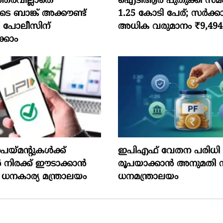
്തരവില്ലാതെ
ഐടിആര്‍ പുതുക്കി സമർപ്
ടെ ബാങ്ക് അക്കൗണ്ട്
1.25 കോടി പേര്; സർക്കാ
 പോലീസിന്
അധിക വരുമാനം ₹9,49
്കാം
െയ്മന്റുകൾക്ക്
ഇപിഎഫ് വേതന പരിധി 2
ിരക്ക് ഈടാക്കാൻ
രൂപയാക്കാൻ അനുമതി
 ധനകാര്യ മന്ത്രാലയം
ധനമന്ത്രാലയം