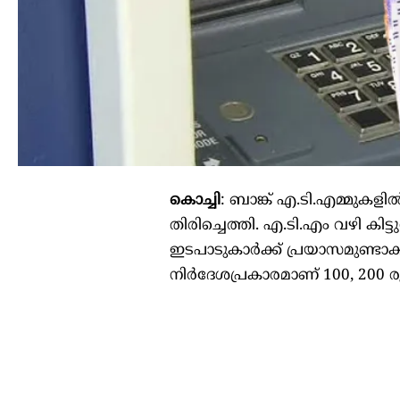
കൊച്ചി
: ബാങ്ക് എ.ടി.എമ്മുകളി
തിരിച്ചെത്തി. എ.ടി.എം വഴി കി
ഇടപാടുകാർക്ക് പ്രയാസമുണ്ടാ
നിർദേശപ്രകാരമാണ് 100, 200 രൂപ