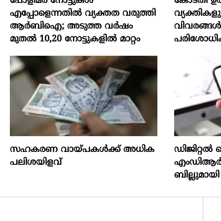
പോളിമർ നോട്ടുകൾ
കോടതി ഉത
എപ്പോളെന്നതിൽ വ്യക്തത വരുത്തി
വ്യക്തികളു
ആർബിഐ; അടുത്ത വർഷം
വിവരങ്ങൾ
മുതൽ 10,20 നോട്ടുകളിൽ മാറ്റം
പരിശോധിക
സഹകരണ വായ്പകള്‍ക്ക് അധിക
ഡിജിറ്റൽ പ
പലിശയിളവ്
എംഡിആർ ന
ബില്ലുമായി