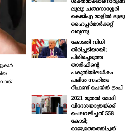
ശക്തമാക്കാനൊരുങ്ങി
ലുലു; ചങ്ങനാശ്ശേരി
കെജിഎ മാളിൽ ലുലു
ഹൈപ്പർമാർക്കറ്റ്
വരുന്നു
കോടതി വിധി
തിരിച്ചടിയായി;
പിരിച്ചെടുത്ത
താരിഫിന്‍റെ
ട്ടുകൾ
പകുതിയിലധികം
റിയ
പലിശ സഹിതം
ാങ്ക്
റീഫണ്ട് ചെയ്ത് ട്രംപ്
2021 മുതൽ മോദി
വിദേശയാത്രയ്ക്ക്
ചെലവഴിച്ചത് 558
കോടി;
രാജ്യത്തെത്തിച്ചത്