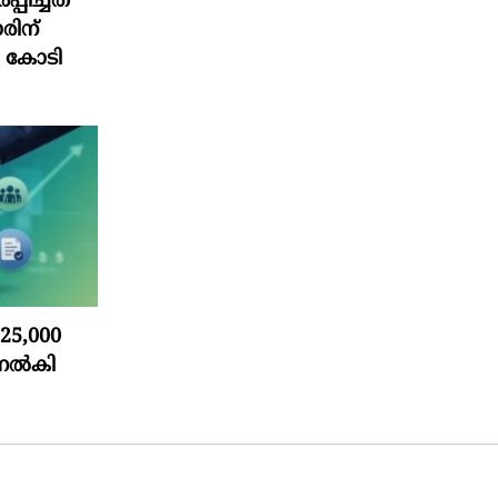
പിച്ചത്
രിന്
4 കോടി
5,000
 നൽകി