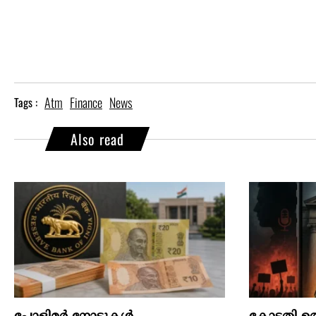
Atm
Finance
News
Tags :
Also read