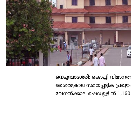
നെടുമ്പാശേരി
: കൊച്ചി വിമാനത
ശൈത്യകാല സമയപ്പട്ടിക പ്രഖ്യാ
വേനൽക്കാല ഷെഡ്യൂളിൽ 1,160 