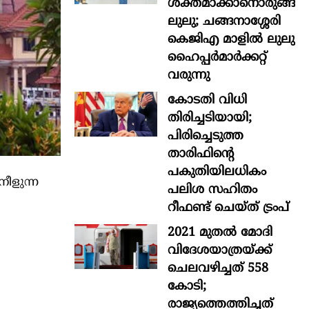
ശക്തമാക്കാനൊരുങ്ങി
ലുലു; ചങ്ങനാശ്ശേരി
കെജിഎ മാളിൽ ലുലു
ഹൈപ്പർമാർക്കറ്റ്
വരുന്നു
കോടതി വിധി
തിരിച്ചടിയായി;
പിരിച്ചെടുത്ത
താരിഫിന്‍റെ
പകുതിയിലധികം
ീളുന്ന
പലിശ സഹിതം
റീഫണ്ട് ചെയ്ത് ട്രംപ്
2021 മുതൽ മോദി
വിദേശയാത്രയ്ക്ക്
ചെലവഴിച്ചത് 558
കോടി;
രാജ്യത്തെത്തിച്ചത്