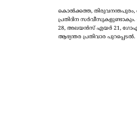
കൊൽക്കത്ത, തിരുവനന്തപുരം, 
പ്രതിദിന സർവീസുകളുണ്ടാകു
28, അലയൻസ് എയർ 21, ഗോഎയർ 
ആഭ്യന്തര പ്രതിവാര പുറപ്പെടൽ.