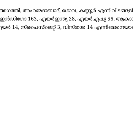
അഗത്തി, അഹമ്മദാബാദ്, ഗോവ, കണ്ണൂർ എന്നിവിടങ്ങളില
ം. ഇൻഡിഗോ 163, എയർഇന്ത്യ 28, എയർഏഷ്യ 56, ആ
14, സ്‌പൈസ്‌ജെറ്റ് 3, വിസ്താര 14 എന്നിങ്ങനെയാ