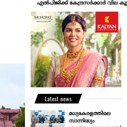
എല്‍പിജിക്ക് കേന്ദ്രസർക്കാർ വില കൂട്ടാനൊരുങ്ങു
Latest news
മധ്യകേരളത്തിലെ
സാന്നിദ്ധ്യം