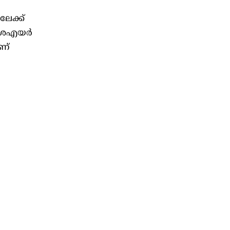
േക്ക്
കാശഎയർ
ണ്