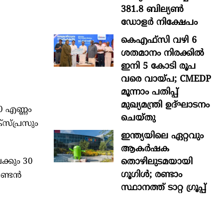
381.8 ബില്യൺ
ഡോളർ നിക്ഷേപം
കെഎഫ്സി വഴി 6
ശതമാനം നിരക്കിൽ
ഇനി 5 കോടി രൂപ
വരെ വായ്പ; CMEDP
മൂന്നാം പതിപ്പ്
മുഖ്യമന്ത്രി ഉദ്ഘാടനം
0 എണ്ണം
ചെയ്തു
്‌പ്രസും
ഇന്ത്യയിലെ ഏറ്റവും
ആകര്‍ഷക
തൊഴിലുടമയായി
ക്കും 30
ഗൂഗിള്‍; രണ്ടാം
ലണ്ടൻ
സ്ഥാനത്ത് ടാറ്റ ഗ്രൂപ്പ്