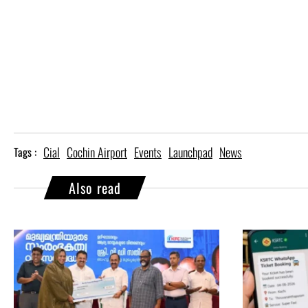
Cial
Cochin Airport
Events
Launchpad
News
Tags :
Also read