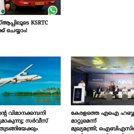
സ്ആപ്പിലൂടെ KSRTC
ക്ക് ചെയ്യാം!
റെ വിമാനക്കമ്പനി
കേരളത്തെ എഐ ഹബ്ബാ
യമാകുന്നു; സര്‍വീസ്
മാറ്റുമെന്ന്
 തുടങ്ങിയേക്കും
മുഖ്യമന്ത്രി; ഐബിഎസിന