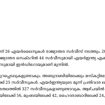
്ന് 26 എയർലൈനുകൾ രാജ്യാന്തര സർവീസ് നടത്തും. 2
ാന്തര സെക്ടറിൽ 44 സർവീസുമായി എയർഇന്ത്യ എക്‌‌സ
ീസുമായി ഇൻഡിഗോയുമാണ് മുന്നിൽ.
പ്പെടലുകളുണ്ടാകും. അബുദാബിയിലേക്കും മസ്‌കറ്റിലേ
ക് 25 സർവീസുകൾ. എയർഇന്ത്യയുടെ മൂന്ന് പ്രതിവാര 
്തരതലത്തിൽ 327 സർവീസുകളാണുണ്ടാവുക. ആഴ്ചയിൽ
ലേക്ക് 56, മുംബയിലേക്ക് 42, ഹൈദരാബാദിലേക്ക് 24,