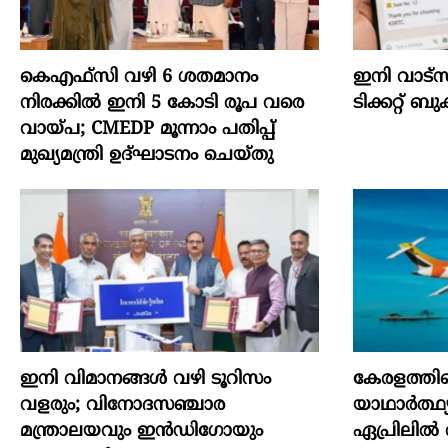
കെഎഫ്സി വഴി 6 ശതമാനം
ഇനി വാട്‌
നിരക്കിൽ ഇനി 5 കോടി രൂപ വരെ
ടിക്കറ്റ് ബു
വായ്പ; CMEDP മൂന്നാം പതിപ്പ്
മുഖ്യമന്ത്രി ഉദ്ഘാടനം ചെയ്തു
ഇനി വിമാനങ്ങള്‍ വഴി ടൂറിസം
കേരളത്തിന്
വളരും; വിനോദസഞ്ചാര
യാഥാര്‍ത്ഥ്
മന്ത്രാലയവും ഇന്‍ഡിഗോയും
ഏപ്രിലില്‍