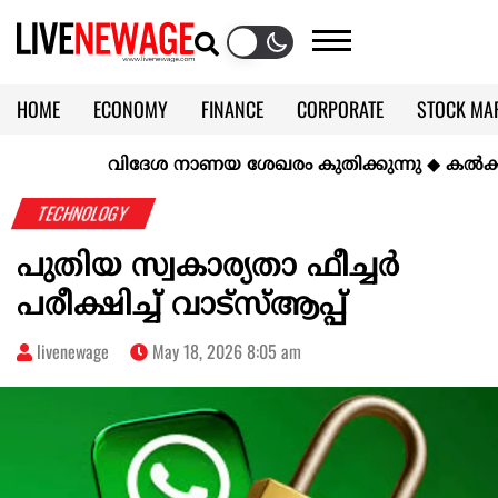
HOME
ECONOMY
FINANCE
CORPORATE
STOCK MA
CALENDAR
KERALA @70
വിദേശ നാണയ ശേഖരം കുതിക്കുന്നു
◆
കല്‍ക്കരിയി
TECHNOLOGY
പുതിയ സ്വകാര്യതാ ഫീച്ചർ
പരീക്ഷിച്ച് വാട്‌സ്ആപ്പ്
livenewage
May 18, 2026 8:05 am