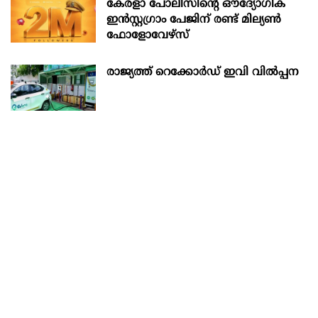
കേരളാ പോലീസിന്‍റെ ഔദ്യോഗിക
ഇന്‍സ്റ്റഗ്രാം പേജിന് രണ്ട് മില്യണ്‍
ഫോളോവേഴ്സ്
രാജ്യത്ത് റെക്കോർഡ് ഇവി വിൽപ്പന