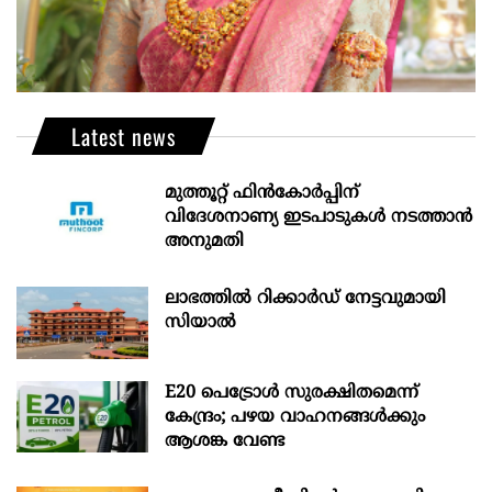
Latest news
മുത്തൂറ്റ് ഫിൻകോർപ്പിന്
വിദേശനാണ്യ ഇടപാടുകൾ നടത്താൻ
അനുമതി
ലാഭത്തിൽ റിക്കാർഡ് നേട്ടവുമായി
സിയാൽ
E20 പെട്രോൾ സുരക്ഷിതമെന്ന്
കേന്ദ്രം; പഴയ വാഹനങ്ങൾക്കും
ആശങ്ക വേണ്ട