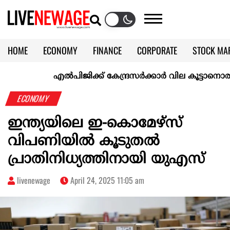
HOME
ECONOMY
FINANCE
CORPORATE
STOCK MA
CALENDAR
KERALA @70
എല്‍പിജിക്ക് കേന്ദ്രസർക്കാർ വില കൂട്ടാനൊരുങ്ങുന്നുവ
ECONOMY
ഇന്ത്യയിലെ ഇ-കൊമേഴ്‌സ്
വിപണിയില്‍ കൂടുതല്‍
പ്രാതിനിധ്യത്തിനായി യുഎസ്
livenewage
April 24, 2025 11:05 am