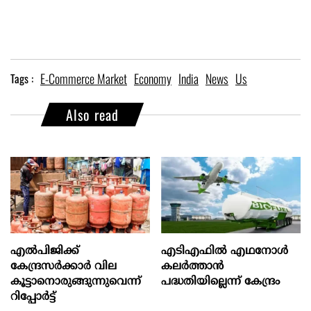
E-Commerce Market
Economy
India
News
Us
Tags :
Also read
എല്‍പിജിക്ക്
എടിഎഫില്‍ എഥനോള്‍
കേന്ദ്രസർക്കാർ വില
കലര്‍ത്താന്‍
കൂട്ടാനൊരുങ്ങുന്നുവെന്ന്
പദ്ധതിയില്ലെന്ന് കേന്ദ്രം
റിപ്പോർട്ട്