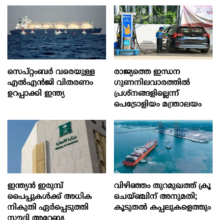
സെപ്റ്റംബർ വരെയുള്ള
രാജ്യത്തെ ഇന്ധന
എൽഎൻജി വിതരണം
ഗുണനിലവാരത്തില്‍
ഉറപ്പാക്കി ഇന്ത്യ
പ്രശ്‌നങ്ങളില്ലെന്ന്
പെട്രോളിയം മന്ത്രാലയം
ഇന്ത്യൻ ഇരുമ്പ്
വിഴിഞ്ഞം തുറമുഖത്ത് ക്രൂ
പൈപ്പുകൾക്ക് അധിക
ചെയ്ഞ്ചിന് അനുമതി;
നികുതി ഏർപ്പെടുത്തി
കൂടുതൽ കപ്പലുകളെത്തും
സൗദി അറേബ്യ