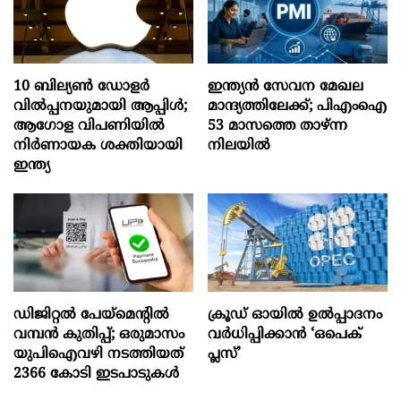
10 ബില്യൺ ഡോളർ
ഇന്ത്യൻ സേവന മേഖല
വിൽപ്പനയുമായി ആപ്പിൾ;
മാന്ദ്യത്തിലേക്ക്; പിഎംഐ
ആഗോള വിപണിയിൽ
53 മാസത്തെ താഴ്ന്ന
നിർണായക ശക്തിയായി
നിലയില്‍
ഇന്ത്യ
ഡിജിറ്റല്‍ പേയ്‌മെന്റില്‍
ക്രൂഡ് ഓയിൽ ഉൽപ്പാദനം
വമ്പന്‍ കുതിപ്പ്; ഒരുമാസം
വർധിപ്പിക്കാൻ ‘ഒപെക്
യുപിഐവഴി നടത്തിയത്
പ്ലസ്’
2366 കോടി ഇടപാടുകള്‍