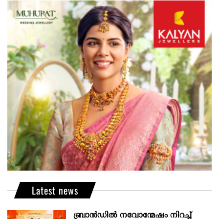
Latest news
ബ്രാൻഡിൽ നവോന്മേഷം നിറച്ച്