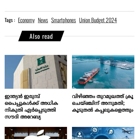
Economy
News
Smartphones
Union Budget 2024
Tags :
Also read
ഇന്ത്യൻ ഇരുമ്പ്
വിഴിഞ്ഞം തുറമുഖത്ത് ക്രൂ
പൈപ്പുകൾക്ക് അധിക
ചെയ്ഞ്ചിന് അനുമതി;
നികുതി ഏർപ്പെടുത്തി
കൂടുതൽ കപ്പലുകളെത്തും
സൗദി അറേബ്യ