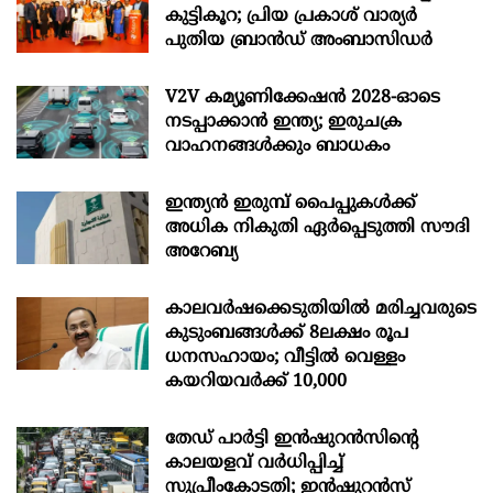
കുട്ടികൂറ; പ്രിയ പ്രകാശ് വാര്യർ
പുതിയ ബ്രാൻഡ് അംബാസിഡർ
V2V കമ്യൂണിക്കേഷൻ 2028-ഓടെ
നടപ്പാക്കാൻ ഇന്ത്യ; ഇരുചക്ര
വാഹനങ്ങൾക്കും ബാധകം
ഇന്ത്യൻ ഇരുമ്പ് പൈപ്പുകൾക്ക്
അധിക നികുതി ഏർപ്പെടുത്തി സൗദി
അറേബ്യ
കാലവർഷക്കെടുതിയിൽ മരിച്ചവരുടെ
കുടുംബങ്ങൾക്ക് 8ലക്ഷം രൂപ
ധനസഹായം; വീട്ടിൽ വെള്ളം
കയറിയവർക്ക് 10,000
തേഡ് പാർട്ടി ഇൻഷുറൻസിന്റെ
കാലയളവ് വർധിപ്പിച്ച്
സുപ്രീംകോടതി; ഇൻഷുറൻസ്