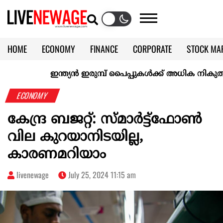
HOME
ECONOMY
FINANCE
CORPORATE
STOCK MA
CALENDAR
KERALA @70
ഇന്ത്യൻ ഇരുമ്പ് പൈപ്പുകൾക്ക് അധിക നികുതി ഏർപ
ECONOMY
കേന്ദ്ര ബജറ്റ്: സ്മാര്‍ട്ട്ഫോൺ
വില കുറയാനിടയില്ല,
കാരണമറിയാം
livenewage
July 25, 2024 11:15 am