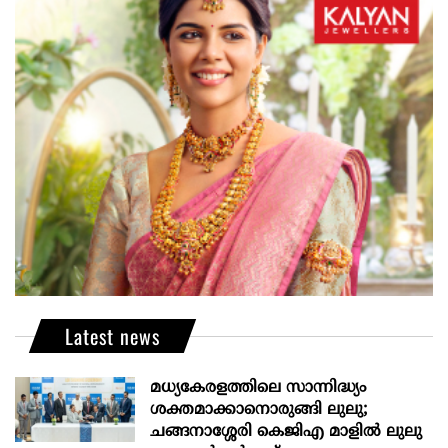
Latest news
മധ്യകേരളത്തിലെ സാന്നിദ്ധ്യം
ശക്തമാക്കാനൊരുങ്ങി ലുലു;
ചങ്ങനാശ്ശേരി കെജിഎ മാളിൽ ലുലു