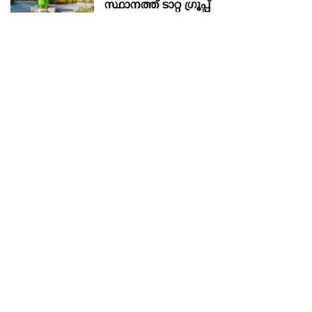
സ്ഥാനത്ത് ടാറ്റ ഗ്രൂപ്പ്