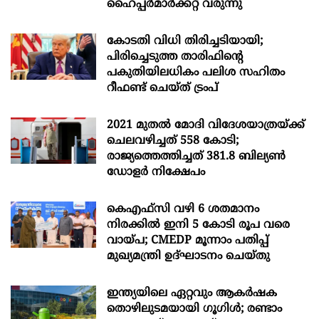
ഹൈപ്പർമാർക്കറ്റ് വരുന്നു
കോടതി വിധി തിരിച്ചടിയായി;
പിരിച്ചെടുത്ത താരിഫിന്‍റെ
പകുതിയിലധികം പലിശ സഹിതം
റീഫണ്ട് ചെയ്ത് ട്രംപ്
2021 മുതൽ മോദി വിദേശയാത്രയ്ക്ക്
ചെലവഴിച്ചത് 558 കോടി;
രാജ്യത്തെത്തിച്ചത് 381.8 ബില്യൺ
ഡോളർ നിക്ഷേപം
കെഎഫ്സി വഴി 6 ശതമാനം
നിരക്കിൽ ഇനി 5 കോടി രൂപ വരെ
വായ്പ; CMEDP മൂന്നാം പതിപ്പ്
മുഖ്യമന്ത്രി ഉദ്ഘാടനം ചെയ്തു
ഇന്ത്യയിലെ ഏറ്റവും ആകര്‍ഷക
തൊഴിലുടമയായി ഗൂഗിള്‍; രണ്ടാം