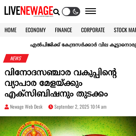
HOME
ECONOMY
FINANCE
CORPORATE
STOCK MA
CALENDAR
KERALA @70
എല്‍പിജിക്ക് കേന്ദ്രസർക്കാർ വില കൂട്ടാനൊരുങ്ങുന്നുവെ
NEWS
വിനോദസഞ്ചാര വകുപ്പിന്‍റെ
വ്യാപാര മേളയ്ക്കും
എക്സിബിഷനും തുടക്കം
Newage Web Desk
September 2, 2025 10:14 am