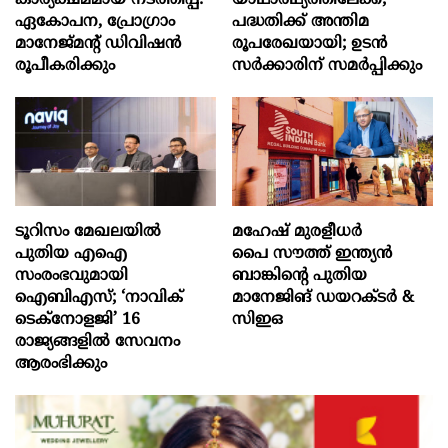
ഏകോപന, പ്രോഗ്രാം
പദ്ധതിക്ക് അന്തിമ
മാനേജ്മന്‍റ് ഡിവിഷന്‍
രൂപരേഖയായി; ഉടൻ
രൂപീകരിക്കും
സർക്കാരിന് സമർപ്പിക്കും
ടൂറിസം മേഖലയിൽ
മഹേഷ് മുരളീധർ
പുതിയ എഐ
പൈ സൗത്ത് ഇന്ത്യൻ
സംരംഭവുമായി
ബാങ്കിന്റെ പുതിയ
ഐബിഎസ്; ‘നാവിക്
മാനേജിങ് ഡയറക്ടർ &
ടെക്‌നോളജി’ 16
സിഇഒ
രാജ്യങ്ങളിൽ സേവനം
ആരംഭിക്കും