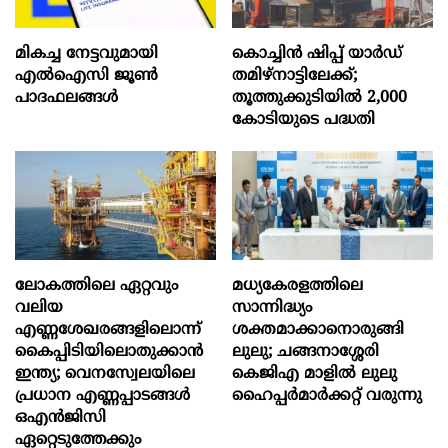
മികച്ച നേട്ടവുമായി
കൊച്ചിന്‍ ഷിപ്പ് യാർഡ്
എൽഐസി ജൂൺ
തമിഴ്നാട്ടിലേക്ക്;
പാദഫലങ്ങൾ
തൂത്തുക്കുടിയിൽ 2,000
കോടിയുടെ പദ്ധതി
ലോകത്തിലെ ഏറ്റവും
മധ്യകേരളത്തിലെ
വലിയ
സാന്നിദ്ധ്യം
എണ്ണശേഖരങ്ങളിലൊന്ന്
ശക്തമാക്കാനൊരുങ്ങി
കൈപ്പിടിയിലൊതുക്കാന്‍
ലുലു; ചങ്ങനാശ്ശേരി
ഇന്ത്യ; വെനസ്വേലയിലെ
കെജിഎ മാളിൽ ലുലു
പ്രധാന എണ്ണപ്പാടങ്ങള്‍
ഹൈപ്പർമാർക്കറ്റ് വരുന്നു
ഒഎന്‍ജിസി
ഏറ്റെടുത്തേക്കും