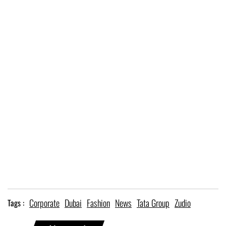
Corporate
Dubai
Fashion
News
Tata Group
Zudio
Tags :