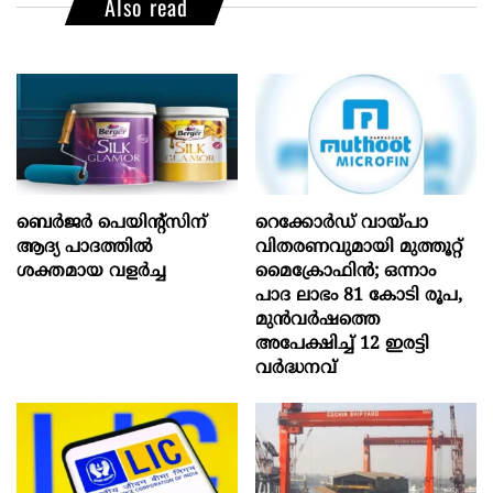
Also read
ബെർജർ പെയിന്റ്സിന്
റെക്കോർഡ് വായ്പാ
ആദ്യ പാദത്തിൽ
വിതരണവുമായി മുത്തൂറ്റ്
ശക്തമായ വളർച്ച
മൈക്രോഫിൻ; ഒന്നാം
പാദ ലാഭം 81 കോടി രൂപ,
മുൻവർഷത്തെ
അപേക്ഷിച്ച് 12 ഇരട്ടി
വർദ്ധനവ്