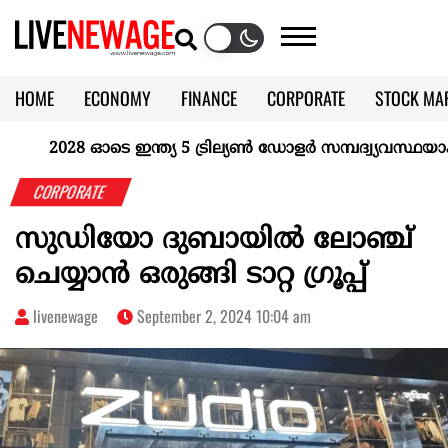
HOME
ECONOMY
FINANCE
CORPORATE
STOCK MA
CALENDAR
KERALA @70
2028 ഓടെ ഇന്ത്യ 5 ട്രില്യണ്‍ ഡോളര്‍ സമ്പദ്വ്യവസ്ഥയാകുമെ
CORPORATE
സുഡിയോ ദുബായിൽ ലോഞ്ച്
ചെയ്യാൻ ഒരുങ്ങി ടാറ്റ ഗ്രൂപ്പ്
livenewage
September 2, 2024 10:04 am