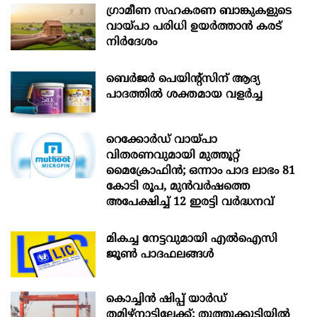
ഗ്രാമീണ സഹകരണ ബാങ്കുകളുടെ
വായ്പാ പരിധി ഉയർത്താൻ കരട്
നിർദേശം
ബെർജർ പെയിന്റ്സിന് ആദ്യ
പാദത്തിൽ ശക്തമായ വളർച്ച
റെക്കോർഡ് വായ്പാ
വിതരണവുമായി മുത്തൂറ്റ്
മൈക്രോഫിൻ; ഒന്നാം പാദ ലാഭം 81
കോടി രൂപ, മുൻവർഷത്തെ
അപേക്ഷിച്ച് 12 ഇരട്ടി വർദ്ധനവ്
മികച്ച നേട്ടവുമായി എൽഐസി
ജൂൺ പാദഫലങ്ങൾ
കൊച്ചിന്‍ ഷിപ്പ് യാർഡ്
തമിഴ്നാട്ടിലേക്ക്; തൂത്തുക്കുടിയിൽ