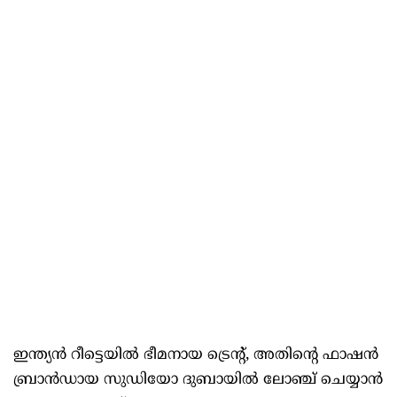
ഇന്ത്യൻ റീട്ടെയിൽ ഭീമനായ ട്രെൻ്റ്, അതിൻ്റെ ഫാഷൻ
ബ്രാൻഡായ സുഡിയോ ദുബായിൽ ലോഞ്ച് ചെയ്യാൻ