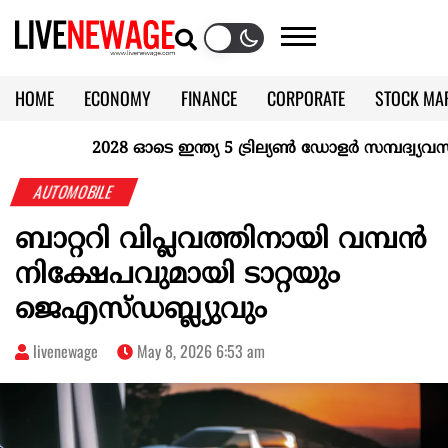
HOME
ECONOMY
FINANCE
CORPORATE
STOCK MA
CALENDAR
KERALA @70
2028 ഓടെ ഇന്ത്യ 5 ട്രില്യണ്‍ ഡോളര്‍ സമ്പദ്വ്യവസ്ഥയ
AUTOMOBILE
ബാറ്ററി വിപ്ലവത്തിനായി വമ്പന്‍
നിക്ഷേപവുമായി ടാറ്റയും
ജെഎസ്ഡബ്ല്യുവും
livenewage
May 8, 2026 6:53 am