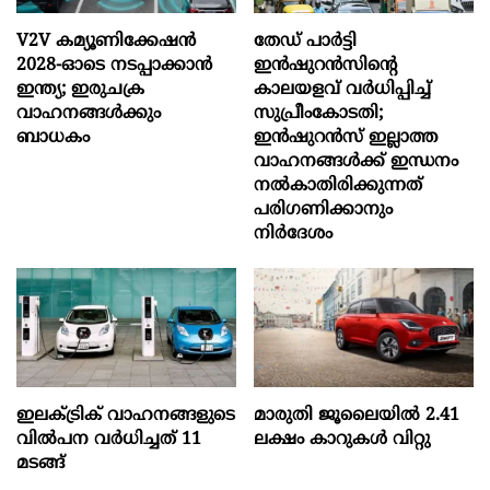
V2V കമ്യൂണിക്കേഷൻ
തേഡ് പാർട്ടി
2028-ഓടെ നടപ്പാക്കാൻ
ഇൻഷുറൻസിന്റെ
ഇന്ത്യ; ഇരുചക്ര
കാലയളവ് വർധിപ്പിച്ച്
വാഹനങ്ങൾക്കും
സുപ്രീംകോടതി;
ബാധകം
ഇൻഷുറൻസ് ഇല്ലാത്ത
വാഹനങ്ങൾക്ക് ഇന്ധനം
നൽകാതിരിക്കുന്നത്
പരിഗണിക്കാനും
നിർദേശം
ഇലക്ട്രിക് വാഹനങ്ങളുടെ
മാരുതി ജൂലൈയിൽ 2.41
വിൽപന വർധിച്ചത് 11
ലക്ഷം കാറുകൾ വിറ്റു
മടങ്ങ്