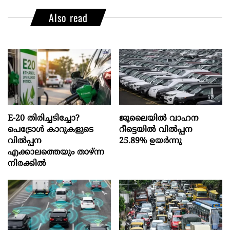
Also read
E-20 തിരിച്ചടിച്ചോ?
ജൂലൈയിൽ വാഹന
പെട്രോൾ കാറുകളുടെ
റീട്ടെയിൽ വിൽപ്പന
വിൽപ്പന
25.89% ഉയർന്നു
എക്കാലത്തെയും താഴ്ന്ന
നിരക്കിൽ