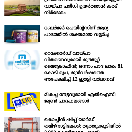
വായ്പാ പരിധി ഉയർത്താൻ കരട്
നിർദേശം
ബെർജർ പെയിന്റ്സിന് ആദ്യ
പാദത്തിൽ ശക്തമായ വളർച്ച
റെക്കോർഡ് വായ്പാ
വിതരണവുമായി മുത്തൂറ്റ്
മൈക്രോഫിൻ; ഒന്നാം പാദ ലാഭം 81
കോടി രൂപ, മുൻവർഷത്തെ
അപേക്ഷിച്ച് 12 ഇരട്ടി വർദ്ധനവ്
മികച്ച നേട്ടവുമായി എൽഐസി
ജൂൺ പാദഫലങ്ങൾ
കൊച്ചിന്‍ ഷിപ്പ് യാർഡ്
തമിഴ്നാട്ടിലേക്ക്; തൂത്തുക്കുടിയിൽ