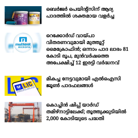
ബെർജർ പെയിന്റ്സിന് ആദ്യ
പാദത്തിൽ ശക്തമായ വളർച്ച
റെക്കോർഡ് വായ്പാ
വിതരണവുമായി മുത്തൂറ്റ്
മൈക്രോഫിൻ; ഒന്നാം പാദ ലാഭം 81
കോടി രൂപ, മുൻവർഷത്തെ
അപേക്ഷിച്ച് 12 ഇരട്ടി വർദ്ധനവ്
മികച്ച നേട്ടവുമായി എൽഐസി
ജൂൺ പാദഫലങ്ങൾ
കൊച്ചിന്‍ ഷിപ്പ് യാർഡ്
തമിഴ്നാട്ടിലേക്ക്; തൂത്തുക്കുടിയിൽ
2,000 കോടിയുടെ പദ്ധതി