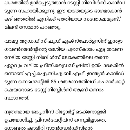
ക്രമത്തിൽ ഉൾപ്പെടുത്താൻ ടേസ്റ്റി നിബിൾസ് കാൻഡ്
ട്യൂണ സഹായിക്കുന്നു. ഈ യാത്രയുടെ ഭാഗമാകാൻ
കഴിഞ്ഞതിൽ എനിക്ക് അതിയായ സന്തോഷമുണ്ട്,’
മിലന്ദ് സോമൻ പറഞ്ഞു.
വാല്യൂ ആഡഡ് സീഫുഡ് എക്‌സ്‌പോർട്ടസിന് ഇന്ത്യാ
ഗവൺമെൻന്റിന്റെ ദേശീയ പുരസ്‌കാരം എട്ട തവണ
നേടിയ ടേസ്റ്റി നിബിൾസ് ലോകത്തിലെ തന്നെ
ഏറ്റവും വലിയ ഫ്രീസ്.ഡ്രൈഡ് ഷ്രിമ്പ് ഉത്പാദകരിൽ
ഒന്നാണ് എച്ച്.ഐ.സി.എ.ബി.എഫ്. ഇന്ത്യൻ കാൻഡ്
ട്യൂണ സെഗ്മെന്റിൽ 85 ശതമാനത്തിലധികം മാർക്കറ്റ്
ഷെയറോടെ ടേസ്റ്റ് നിബ്ബിൾസ് ആണ് ഒന്നാം
സ്ഥാനത്ത്.
നൂതനമായ ജാപ്പനീസ് റിട്ടോർട്ട് ടെക്‌നോളജി
ഉപയോഗിച്ച്, പ്രിസർവേറ്റീവ്‌സ് ഒന്നുമില്ലാതെ,
ഗ്ലോബൽ ക്വാളിറി സ്റ്റാൻഡേർഡ്‌സിന്റെ