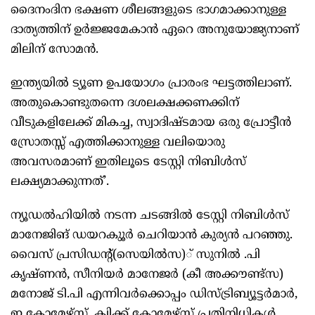
ദൈനംദിന ഭക്ഷണ ശീലങ്ങളുടെ ഭാഗമാക്കാനുള്ള
ദാത്യത്തിന് ഉർജ്ജമേകാൻ ഏറെ അനുയോജ്യനാണ്
മിലിന് സോമൻ.
ഇന്ത്യയിൽ ട്യൂണ ഉപയോഗം പ്രാരംഭ ഘട്ടത്തിലാണ്.
അതുകൊണ്ടുതന്നെ ദശലക്ഷക്കണക്കിന്
വീടുകളിലേക്ക് മികച്ച, സ്വാദിഷ്ടമായ ഒരു പ്രോട്ടീൻ
സ്രോതസ്സ് എത്തിക്കാനുള്ള വലിയൊരു
അവസരമാണ് ഇതിലൂടെ ടേസ്റ്റി നിബിൾസ്
ലക്ഷ്യമാക്കുന്നത്’.
ന്യൂഡൽഹിയിൽ നടന്ന ചടങ്ങിൽ ടേസ്റ്റി നിബിൾസ്
മാനേജിങ് ഡയറകുൂർ ചെറിയാൻ കുര്യൻ പറഞ്ഞു.
വൈസ് പ്രസിഡന്റ്(സെയിൽസ)് സുനിൽ .പി
കൃഷ്ണൻ, സീനിയർ മാനേജർ (കീ അക്കൗണ്ട്‌സ)
മനോജ് ടി.പി എന്നിവർക്കൊപ്പം ഡിസ്ട്രിബ്യൂട്ടർമാർ,
ഇ കോമേഴ്‌സ്, ക്വിക്ക് കോമേഴ്‌സ് പ്രതിനിധികൾ