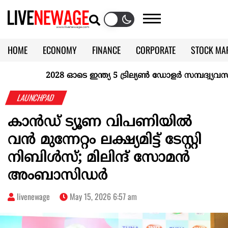
HOME
ECONOMY
FINANCE
CORPORATE
STOCK MA
CALENDAR
KERALA @70
2028 ഓടെ ഇന്ത്യ 5 ട്രില്യണ്‍ ഡോളര്‍ സമ്പദ്വ്യവസ്ഥയ
LAUNCHPAD
കാൻഡ് ട്യൂണ വിപണിയിൽ
വൻ മുന്നേറ്റം ലക്ഷ്യമിട്ട് ടേസ്റ്റി
നിബിൾസ്; മിലിന്ദ് സോമൻ
അംബാസിഡർ
livenewage
May 15, 2026 6:57 am