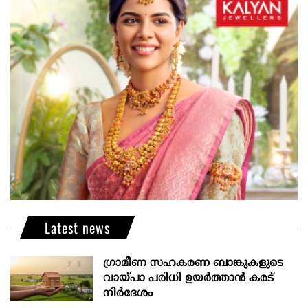
Latest news
ഗ്രാമീണ സഹകരണ ബാങ്കുകളുടെ
വായ്പാ പരിധി ഉയർത്താൻ കരട്
നിർദേശം