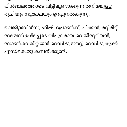
പിൻബലത്തോടെ വീട്ടിലുണ്ടാക്കുന്ന തനിമയുള്ള
രുചിയും സുരക്ഷയും ഉറപ്പുനൽകുന്നു.
വെജിറ്റബിൾസ്, ഫിഷ്, പ്രോൺസ്, ചിക്കൻ, മറ്റ് മീറ്റ്
റേഞ്ചസ് ഉൾപ്പെടെ വിപുലമായ വെജിറ്റേറിയൻ,
നോൺ.വെജിറ്റിയൻ റെഡി.ടു.ഈറ്റ്, റെഡി.ടു.കുക്ക്
എസ്.കെ.യു കമ്പനിക്കുണ്ട്.