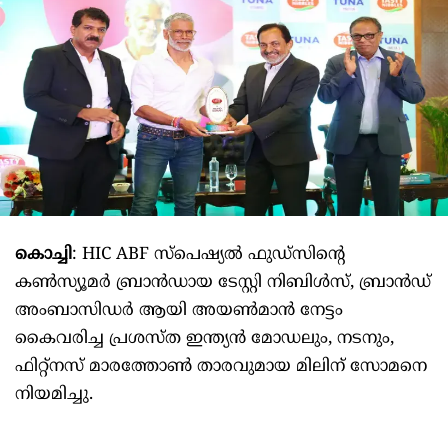
കൊച്ചി
: HIC ABF സ്‌പെഷ്യൽ ഫുഡ്‌സിന്റെ
കൺസ്യൂമർ ബ്രാൻഡായ ടേസ്റ്റി നിബിൾസ്, ബ്രാൻഡ്
അംബാസിഡർ ആയി അയൺമാൻ നേട്ടം
കൈവരിച്ച പ്രശസ്ത ഇന്ത്യൻ മോഡലും, നടനും,
ഫിറ്റ്‌നസ് മാരത്തോൺ താരവുമായ മിലിന് സോമനെ
നിയമിച്ചു.