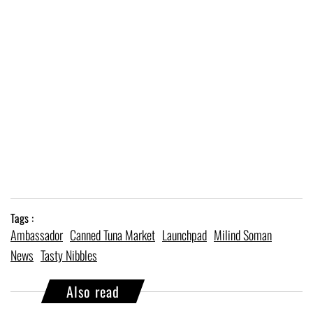
Tags :
Ambassador
Canned Tuna Market
Launchpad
Milind Soman
News
Tasty Nibbles
Also read