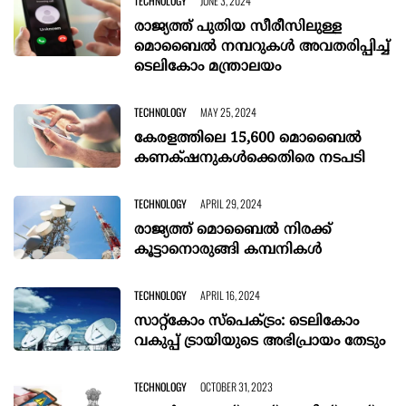
TECHNOLOGY
JUNE 3, 2024
രാജ്യത്ത് പുതിയ സീരീസിലുള്ള
മൊബൈല്‍ നമ്പറുകള്‍ അവതരിപ്പിച്ച്
ടെലികോം മന്ത്രാലയം
TECHNOLOGY
MAY 25, 2024
കേരളത്തിലെ 15,600 മൊബൈൽ
കണക‍്ഷനുകൾക്കെതിരെ നടപടി
TECHNOLOGY
APRIL 29, 2024
രാജ്യത്ത് മൊബൈൽ നിരക്ക്
കൂട്ടാനൊരുങ്ങി കമ്പനികൾ
TECHNOLOGY
APRIL 16, 2024
സാറ്റ്‌കോം സ്‌പെക്‌ട്രം: ടെലികോം
വകുപ്പ് ട്രായിയുടെ അഭിപ്രായം തേടും
TECHNOLOGY
OCTOBER 31, 2023