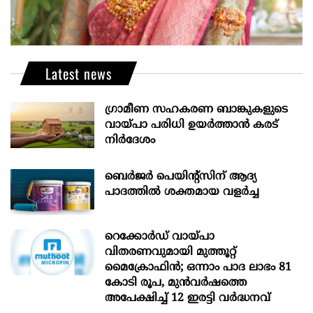
Latest news
ഗ്രാമീണ സഹകരണ ബാങ്കുകളുടെ
വായ്പാ പരിധി ഉയർത്താൻ കരട്
നിർദേശം
ബെർജർ പെയിന്റ്സിന് ആദ്യ
പാദത്തിൽ ശക്തമായ വളർച്ച
റെക്കോർഡ് വായ്പാ
വിതരണവുമായി മുത്തൂറ്റ്
മൈക്രോഫിൻ; ഒന്നാം പാദ ലാഭം 81
കോടി രൂപ, മുൻവർഷത്തെ
അപേക്ഷിച്ച് 12 ഇരട്ടി വർദ്ധനവ്