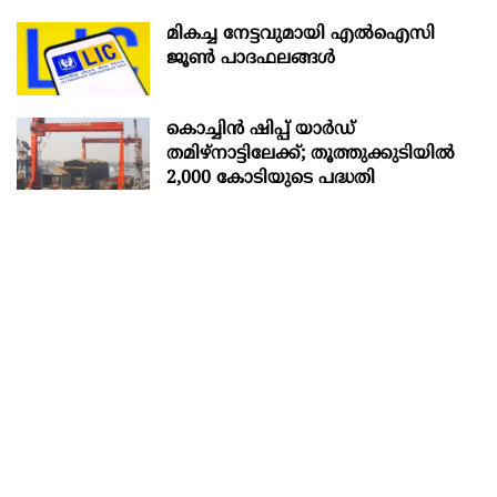
മികച്ച നേട്ടവുമായി എൽഐസി
ജൂൺ പാദഫലങ്ങൾ
കൊച്ചിന്‍ ഷിപ്പ് യാർഡ്
തമിഴ്നാട്ടിലേക്ക്; തൂത്തുക്കുടിയിൽ
2,000 കോടിയുടെ പദ്ധതി