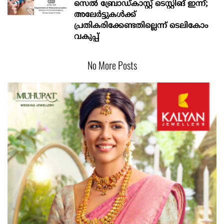
സെല്‍ ബ്രോഡ്കാസ്റ്റ് ടെസ്റ്റിങ് ഇന്ന്;
അലേര്‍ട്ടുകള്‍ക്ക്
പ്രതികരിക്കേണ്ടതില്ലെന്ന് ടെലികോം
വകുപ്പ്
No More Posts