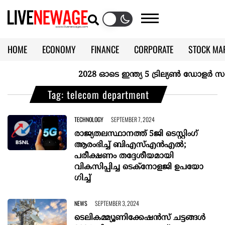
HOME
ECONOMY
FINANCE
CORPORATE
STOCK MA
CALENDAR
KERALA @70
2028 ഓടെ ഇന്ത്യ 5 ട്രില്യണ്‍ ഡോളര്‍ സമ്
Tag: telecom department
TECHNOLOGY
SEPTEMBER 7, 2024
രാജ്യതലസ്ഥാനത്ത് 5ജി ടെസ്റ്റിംഗ്
ആരംഭിച്ച് ബിഎസ്എൻഎൽ;
പരീക്ഷണം തദ്ദേശീയമായി
വികസിപ്പിച്ച ടെക്നോളജി ഉപയോ​
ഗിച്ച്
NEWS
SEPTEMBER 3, 2024
ടെലികമ്മ്യൂണിക്കേഷൻസ് ചട്ടങ്ങൾ