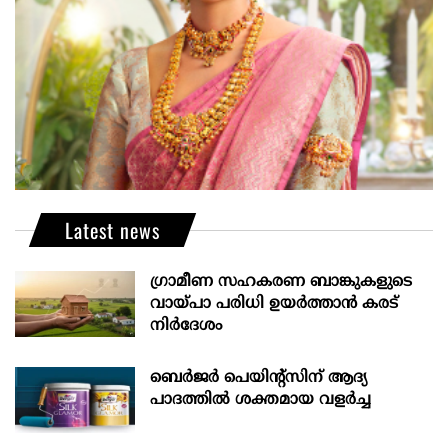
Latest news
ഗ്രാമീണ സഹകരണ ബാങ്കുകളുടെ
വായ്പാ പരിധി ഉയർത്താൻ കരട്
നിർദേശം
ബെർജർ പെയിന്റ്സിന് ആദ്യ
പാദത്തിൽ ശക്തമായ വളർച്ച