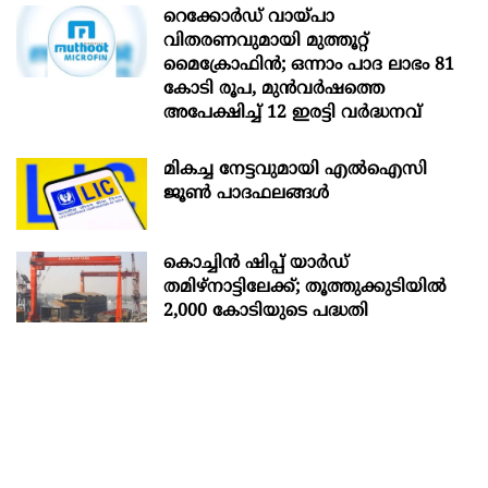
റെക്കോർഡ് വായ്പാ
വിതരണവുമായി മുത്തൂറ്റ്
മൈക്രോഫിൻ; ഒന്നാം പാദ ലാഭം 81
കോടി രൂപ, മുൻവർഷത്തെ
അപേക്ഷിച്ച് 12 ഇരട്ടി വർദ്ധനവ്
മികച്ച നേട്ടവുമായി എൽഐസി
ജൂൺ പാദഫലങ്ങൾ
കൊച്ചിന്‍ ഷിപ്പ് യാർഡ്
തമിഴ്നാട്ടിലേക്ക്; തൂത്തുക്കുടിയിൽ
2,000 കോടിയുടെ പദ്ധതി